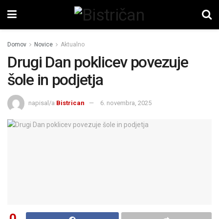
Domov
Novice
Aktualno
Drugi Dan poklicev povezuje
šole in podjetja
napisal/a
Bistrican
6. novembra, 2025
0