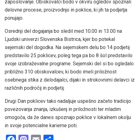
zaposlovanje. Obiskovalci bodo v okviru ogledov spoznali
delovne procese, proizvodnjo in poklice, ki jih ta podjetja
ponujajo.
Osrednji del dogajanja bo sledil med 10.00 in 13.00 na
Ljudski univerzi Slovenska Bistrica, kjer bo potekal
sejemski del dogodka. Na sejemskem delu bo 14 podjetij
predstavilo 25 poklicev, poleg tega pa bo 8 šol predstavilo
svoje izobraževalne programe. Sejemski del si bo ogledalo
približno 310 obiskovalcev, ki bodo imeli priložnost
osebnega stika z delodajalci, dijaki in strokovnimi delavci iz
različnih področij in podjetij.
Drugi Dan poklicev tako nadaljuje uspešno začeto tradicijo
povezovanja znanja, izkušenj in priložnosti ter mladim
omogoča, da že danes spoznajo poklice v lokalnem okolju
in svoje potencialne karierne poti.
F
M
E
S