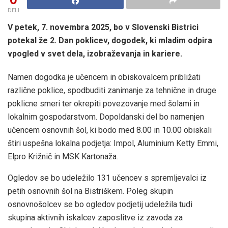
DELI
V petek, 7. novembra 2025, bo v Slovenski Bistrici
potekal že 2. Dan poklicev, dogodek, ki mladim odpira
vpogled v svet dela, izobraževanja in kariere.
Namen dogodka je učencem in obiskovalcem približati
različne poklice, spodbuditi zanimanje za tehnične in druge
poklicne smeri ter okrepiti povezovanje med šolami in
lokalnim gospodarstvom. Dopoldanski del bo namenjen
učencem osnovnih šol, ki bodo med 8.00 in 10.00 obiskali
štiri uspešna lokalna podjetja: Impol, Aluminium Ketty Emmi,
Elpro Križnič in MSK Kartonaža.
Ogledov se bo udeležilo 131 učencev s spremljevalci iz
petih osnovnih šol na Bistriškem. Poleg skupin
osnovnošolcev se bo ogledov podjetij udeležila tudi
skupina aktivnih iskalcev zaposlitve iz zavoda za