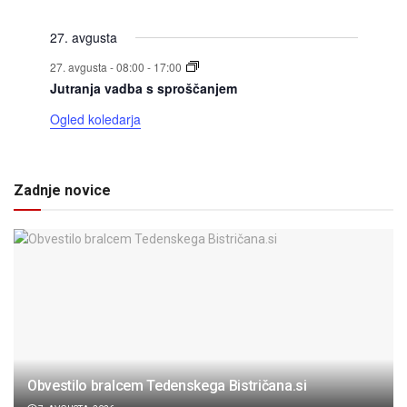
dogodki
dogodki
dogodki
dogodki
dogodki
dogodki
dogodki
27. avgusta
27. avgusta - 08:00
-
17:00
Jutranja vadba s sproščanjem
Ogled koledarja
Zadnje novice
Obvestilo bralcem Tedenskega Bistričana.si