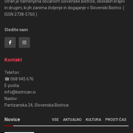
Stran je namenjena občanom Slovenske Bistrice, okoliških krajev
in drugim, ki jih zanima življenje in dogajanje v Slovenski Bistrici. (
ISSN 2738-5760 )
Sledite nam
Kontakt
Telefon :
☎ 068 945 676
E-pošta :
info@bistrican.si
Naslov :
Partizanska 24, Slovenska Bistrica
Novice
VSE
AKTUALNO
KULTURA
PROSTI ČAS