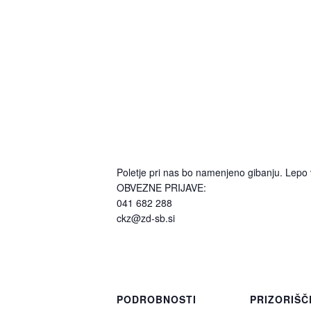
Poletje pri nas bo namenjeno gibanju. Lepo v
OBVEZNE PRIJAVE:
041 682 288
ckz@zd-sb.si
PODROBNOSTI
PRIZORIŠČ