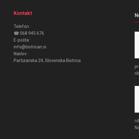
Kontakt
N
Telefon :
☎ 068 945 676
E-pošta :
info@bistrican.si
Naslov :
Partizanska 24, Slovenska Bistrica
pr
ri
rd
Na