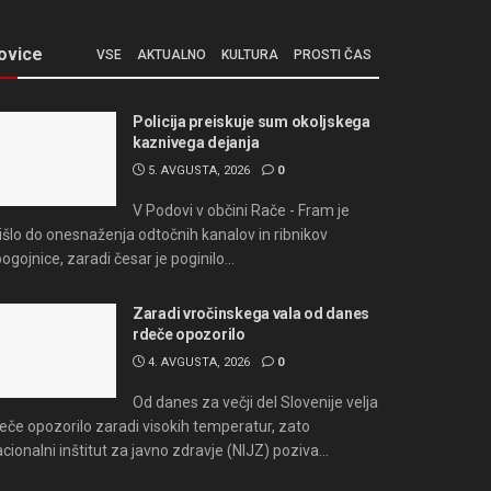
ovice
VSE
AKTUALNO
KULTURA
PROSTI ČAS
Policija preiskuje sum okoljskega
kaznivega dejanja
5. AVGUSTA, 2026
0
V Podovi v občini Rače - Fram je
išlo do onesnaženja odtočnih kanalov in ribnikov
bogojnice, zaradi česar je poginilo...
Zaradi vročinskega vala od danes
rdeče opozorilo
4. AVGUSTA, 2026
0
Od danes za večji del Slovenije velja
eče opozorilo zaradi visokih temperatur, zato
cionalni inštitut za javno zdravje (NIJZ) poziva...