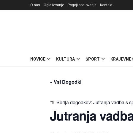
O nas
Oglaševanje
Pogoji poslovanja
Kontakt
NOVICE
KULTURA
ŠPORT
KRAJEVNE
« Vsi Dogodki
Serija dogodkov:
Jutranja vadba s 
Jutranja vadb