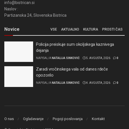
info@bistrican.si
Naslov :
Partizanska 24, Slovenska Bistrica
Novice
VSE
AKTUALNO
KULTURA
PROSTI ČAS
Policija preiskuje sum okoljskega kaznivega
dejanja
NAPISAL/A
NATALIJA SINKOVIČ
5. AVGUSTA, 2026
0
Zaradi vročinskega vala od danes rdeče
opozorilo
NAPISAL/A
NATALIJA SINKOVIČ
4. AVGUSTA, 2026
0
O nas
Oglaševanje
Pogoji poslovanja
Kontakt