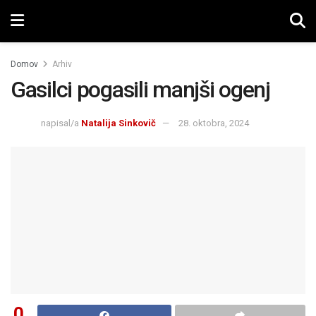
Domov
Arhiv
Gasilci pogasili manjši ogenj
napisal/a
Natalija Sinkovič
28. oktobra, 2024
0