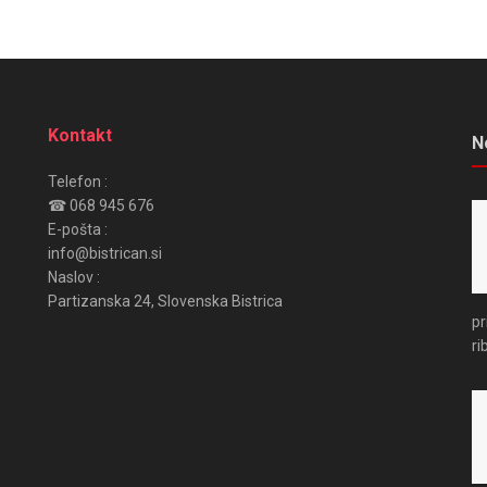
Kontakt
N
Telefon :
☎ 068 945 676
E-pošta :
info@bistrican.si
Naslov :
Partizanska 24, Slovenska Bistrica
pr
ri