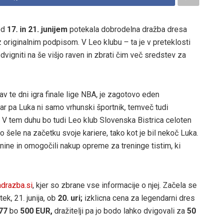
ed
17. in 21. junijem
potekala dobrodelna dražba dresa
 originalnim podpisom. V Leo klubu – ta je v preteklosti
dvigniti na še višjo raven in zbrati čim več sredstev za
v te dni igra finale lige NBA, je zagotovo eden
r pa Luka ni samo vrhunski športnik, temveč tudi
V tem duhu bo tudi Leo klub Slovenska Bistrica celoten
 šele na začetku svoje kariere, tako kot je bil nekoč Luka.
nine in omogočili nakup opreme za treninge tistim, ki
drazba.si
, kjer so zbrane vse informacije o njej. Začela se
ek, 21. junija, ob
20. uri;
izklicna cena za legendarni dres
77
bo
500 EUR,
dražitelji pa jo bodo lahko dvigovali za
50