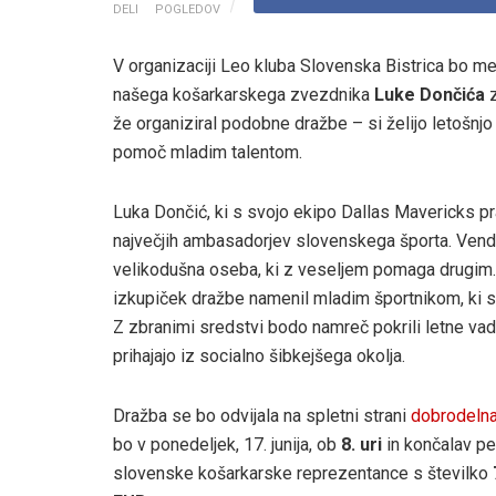
DELI
POGLEDOV
V organizaciji Leo kluba Slovenska Bistrica bo m
našega košarkarskega zvezdnika
Luke Dončića
z
že organiziral podobne dražbe – si želijo letošnjo 
pomoč mladim talentom.
Luka Dončić, ki s svojo ekipo Dallas Mavericks pra
največjih ambasadorjev slovenskega športa. Venda
velikodušna oseba, ki z veseljem pomaga drugim. 
izkupiček dražbe namenil mladim športnikom, ki so
Z zbranimi sredstvi bodo namreč pokrili letne vad
prihajajo iz socialno šibkejšega okolja.
Dražba se bo odvijala na spletni strani
dobrodelna
bo v ponedeljek, 17. junija, ob
8. uri
in končalav pet
slovenske košarkarske reprezentance s številko