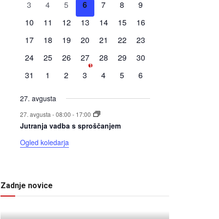
0
0
0
0
0
0
0
3
4
5
6
7
8
9
Dogodki
dogodki
dogodki
dogodki
dogodki
dogodki
dogodki
dogodki
0
0
0
0
0
0
0
10
11
12
13
14
15
16
dogodki
dogodki
dogodki
dogodki
dogodki
dogodki
dogodki
0
0
0
0
0
0
0
17
18
19
20
21
22
23
dogodki
dogodki
dogodki
dogodki
dogodki
dogodki
dogodki
0
0
0
1
0
0
0
24
25
26
27
28
29
30
1
dogodki
dogodki
dogodki
dogodek
dogodki
dogodki
dogodki
0
0
0
0
0
0
0
31
1
2
3
4
5
6
dogodki
dogodki
dogodki
dogodki
dogodki
dogodki
dogodki
27. avgusta
27. avgusta - 08:00
-
17:00
Jutranja vadba s sproščanjem
Ogled koledarja
Zadnje novice