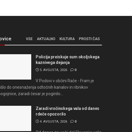
ovice
VSE
AKTUALNO
KULTURA
PROSTI ČAS
Policija preiskuje sum okoljskega
kaznivega dejanja
5. AVGUSTA, 2026
0
V Podovi v občini Rače - Fram je
išlo do onesnaženja odtočnih kanalov in ribnikov
bogojnice, zaradi česar je poginilo...
Zaradi vročinskega vala od danes
rdeče opozorilo
4. AVGUSTA, 2026
0