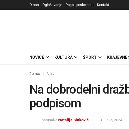
O nas
Oglaševanje
Pogoji poslovanja
Kontakt
NOVICE
KULTURA
ŠPORT
KRAJEVNE
Domov
Arhiv
Na dobrodelni dražb
podpisom
napisal/a
Natalija Sinkovič
13. junija, 2024