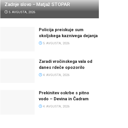
Zadnje slovo – Matjaž STOPAR
5. AVGUSTA, 2026
Policija preiskuje sum
okoljskega kaznivega dejanja
5. AVGUSTA, 2026
Zaradi vročinskega vala od
danes rdeče opozorilo
4. AVGUSTA, 2026
Prekinitev oskrbe s pitno
vodo – Devina in Čadram
4. AVGUSTA, 2026