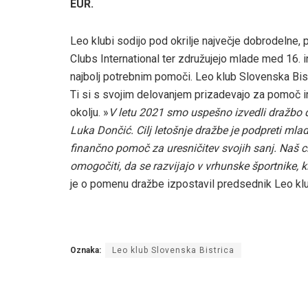
EUR.
Leo klubi sodijo pod okrilje največje dobrodelne, 
Clubs International ter združujejo mlade med 16. i
najbolj potrebnim pomoči. Leo klub Slovenska Bistr
Ti si s svojim delovanjem prizadevajo za pomoč i
okolju. »
V letu 2021 smo uspešno izvedli dražbo d
Luka Dončić. Cilj letošnje dražbe je podpreti mlad
finančno pomoč za uresničitev svojih sanj. Naš ci
omogočiti, da se razvijajo v vrhunske športnike
je o pomenu dražbe izpostavil predsednik Leo kl
Oznaka:
Leo klub Slovenska Bistrica