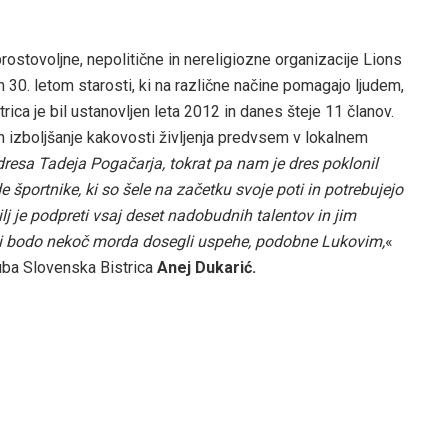
prostovoljne, nepolitične in nereligiozne organizacije Lions
n 30. letom starosti, ki na različne načine pomagajo ljudem,
ica je bil ustanovljen leta 2012 in danes šteje 11 članov.
n izboljšanje kakovosti življenja predvsem v lokalnem
resa Tadeja Pogačarja, tokrat pa nam je dres poklonil
e športnike, ki so šele na začetku svoje poti in potrebujejo
lj je podpreti vsaj deset nadobudnih talentov in jim
, ki bodo nekoč morda dosegli uspehe, podobne Lukovim,
«
uba Slovenska Bistrica
Anej Dukarić.