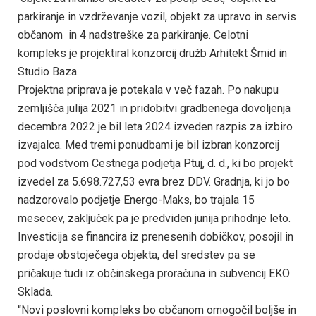
parkiranje in vzdrževanje vozil, objekt za upravo in servis
občanom in 4 nadstreške za parkiranje. Celotni
kompleks je projektiral konzorcij družb Arhitekt Šmid in
Studio Baza.
Projektna priprava je potekala v več fazah. Po nakupu
zemljišča julija 2021 in pridobitvi gradbenega dovoljenja
decembra 2022 je bil leta 2024 izveden razpis za izbiro
izvajalca. Med tremi ponudbami je bil izbran konzorcij
pod vodstvom Cestnega podjetja Ptuj, d. d., ki bo projekt
izvedel za 5.698.727,53 evra brez DDV. Gradnja, ki jo bo
nadzorovalo podjetje Energo-Maks, bo trajala 15
mesecev, zaključek pa je predviden junija prihodnje leto.
Investicija se financira iz prenesenih dobičkov, posojil in
prodaje obstoječega objekta, del sredstev pa se
pričakuje tudi iz občinskega proračuna in subvencij EKO
Sklada.
“Novi poslovni kompleks bo občanom omogočil boljše in