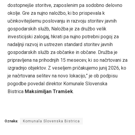
dostopnejše storitve, zaposlenim pa sodobno delovno
okolje. Gre za nujno naložbo, ki bo prispevala k
učinkovitejšemu poslovanju in razvoju storitev javnih
gospodarskih služb, Naložba je za družbo velik
investicijski zalogaj, hkrati pa nujno potrebni pogoj za
nadaljnji razvoj in ustrezen standard storitev javnih
gospodarskih služb za občanke in občane. Družba je
pripravljena na prihodnjih 15 mesecev, ki so načrtovani za
izgradnjo objektov. Z veseljem pričakujemo junij 2026, ko
je načrtovana selitev na novo lokacijo,” je ob podpisu
pogodbe povedal direktor Komunale Slovenska
Bistrica
Maksimiljan Tramšek
.
Oznaka:
Komunala Slovenska Bistrica