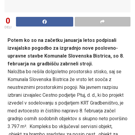
0
DELI
Potem ko so na začetku januarja letos podpisali
izvajalsko pogodbo za izgradnjo nove poslovno-
upravne stavbe Komunale Slovenska Bistrica, so 8.
februarja na gradbišču zabrneli stroji.
Naložba bo rešila dolgoletno prostorsko stisko, saj se
Komunala Slovenska Bistrica že vrsto let sooča z
neustreznimi prostorskimi pogoji. Na javnem razpisu
izbrani izvajalec Cestno podjetje Ptuj, d. d., ki bo projekt
izvedel v sodelovanju s podjetjem KRT Gradbeništvo, je
med avtocesto in čistilno napravo 8. februarja začel
gradnjo osmih sodobnih objektov s skupno neto površino
3.797 m². Kompleks bo vključeval servisni objekt,
objekt za hrambo sredstev za posip cest, objekt za