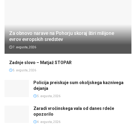
Za obnovo narave na Pohorju skoraj štiri milijone
evrov evropskih sredstev
7. avgusta, 2026
Zadnje slovo – Matjaž STOPAR
5. avgusta, 2026
Policija preiskuje sum okoljskega kaznivega
dejanja
5. avgusta, 2026
Zaradi vročinskega vala od danes rdeče
opozorilo
4. avgusta, 2026