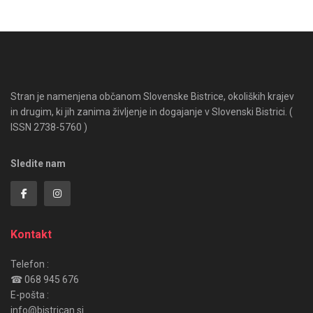
Stran je namenjena občanom Slovenske Bistrice, okoliških krajev
in drugim, ki jih zanima življenje in dogajanje v Slovenski Bistrici. (
ISSN 2738-5760 )
Sledite nam
Kontakt
Telefon :
☎ 068 945 676
E-pošta :
info@bistrican.si