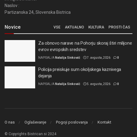
Naslov :
Partizanska 24, Slovenska Bistrica
Novice
VSE
AKTUALNO
KULTURA
PROSTI ČAS
Za obnovo narave na Pohorju skoraj štiri milijone
evrov evropskih sredstev
NAPISAL/A
Natalija Sinkovič
7. avgusta, 2026
0
Policija preiskuje sum okoljskega kaznivega
dejanja
NAPISAL/A
Natalija Sinkovič
5. avgusta, 2026
0
O nas
Oglaševanje
Pogoji poslovanja
Kontakt
© Copyrights Bistrican.si 2024