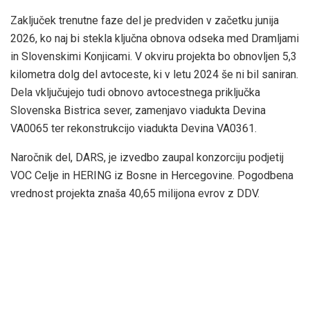
Zaključek trenutne faze del je predviden v začetku junija
2026, ko naj bi stekla ključna obnova odseka med Dramljami
in Slovenskimi Konjicami. V okviru projekta bo obnovljen 5,3
kilometra dolg del avtoceste, ki v letu 2024 še ni bil saniran.
Dela vključujejo tudi obnovo avtocestnega priključka
Slovenska Bistrica sever, zamenjavo viadukta Devina
VA0065 ter rekonstrukcijo viadukta Devina VA0361.
Naročnik del, DARS, je izvedbo zaupal konzorciju podjetij
VOC Celje in HERING iz Bosne in Hercegovine. Pogodbena
vrednost projekta znaša 40,65 milijona evrov z DDV.