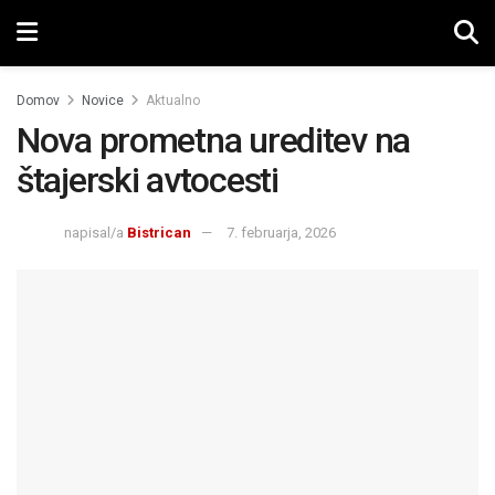
Domov
Novice
Aktualno
Nova prometna ureditev na
štajerski avtocesti
napisal/a
Bistrican
7. februarja, 2026