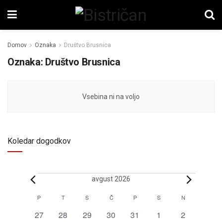
Domov
Oznaka
Društvo Brusnica
Oznaka:
Društvo Brusnica
Vsebina ni na voljo
Koledar dogodkov
avgust 2026
P
T
S
Č
P
S
N
Koledar
0
0
0
0
0
0
0
27
28
29
30
31
1
2
za