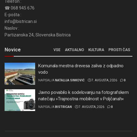
Telefon :
☎ 068 945 676
E-pošta :
info@bistrican.si
Naslov :
Partizanska 24, Slovenska Bistrica
Novice
VSE
AKTUALNO
KULTURA
PROSTI ČAS
Komunala mestna drevesa zaliva z odpadno
vodo
NAPISAL/A
NATALIJA SINKOVIČ
7. AVGUSTA, 2026
0
Javno povabilo k sodelovanju na fotografskem
natečaju »Trajnostna mobilnost v Poljčanah«
NAPISAL/A
BISTRICAN
7. AVGUSTA, 2026
0