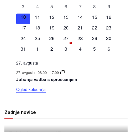
dogodki
dogodki
dogodki
dogodki
dogodki
dogodki
dogodki
0
0
0
0
0
0
0
3
4
5
6
7
8
9
Dogodki
dogodki
dogodki
dogodki
dogodki
dogodki
dogodki
dogodki
0
0
0
0
0
0
0
10
11
12
13
14
15
16
dogodki
dogodki
dogodki
dogodki
dogodki
dogodki
dogodki
0
0
0
0
0
0
0
17
18
19
20
21
22
23
dogodki
dogodki
dogodki
dogodki
dogodki
dogodki
dogodki
0
0
0
1
0
0
0
24
25
26
27
28
29
30
1
dogodki
dogodki
dogodki
dogodek
dogodki
dogodki
dogodki
0
0
0
0
0
0
0
31
1
2
3
4
5
6
dogodki
dogodki
dogodki
dogodki
dogodki
dogodki
dogodki
27. avgusta
27. avgusta - 08:00
-
17:00
Jutranja vadba s sproščanjem
Ogled koledarja
Zadnje novice