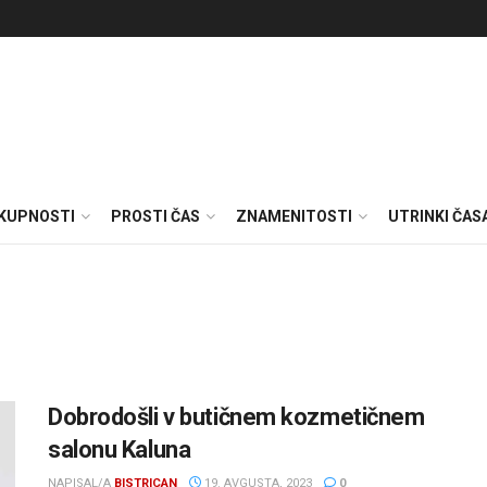
SKUPNOSTI
PROSTI ČAS
ZNAMENITOSTI
UTRINKI ČAS
Dobrodošli v butičnem kozmetičnem
salonu Kaluna
NAPISAL/A
BISTRICAN
19. AVGUSTA, 2023
0