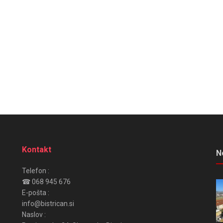
Kontakt
N
Telefon :
☎ 068 945 676
E-pošta :
info@bistrican.si
Naslov :