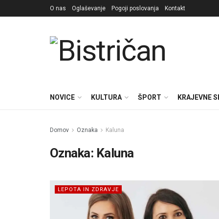
O nas
Oglaševanje
Pogoji poslovanja
Kontakt
NOVICE
KULTURA
ŠPORT
KRAJEVNE 
Domov
Oznaka
Kaluna
Oznaka:
Kaluna
LEPOTA IN ZDRAVJE