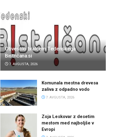
Obvestilo bralcem Tedenskega
Bistričana.si
7. AVGUSTA, 2026
Komunala mestna drevesa
zaliva z odpadno vodo
7. AVGUSTA, 2026
Zoja Leskovar z desetim
mestom med najboljše v
Evropi