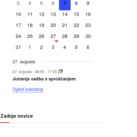
0
0
0
0
0
0
0
3
4
5
6
7
8
9
Dogodki
dogodki
dogodki
dogodki
dogodki
dogodki
dogodki
dogodki
0
0
0
0
0
0
0
10
11
12
13
14
15
16
dogodki
dogodki
dogodki
dogodki
dogodki
dogodki
dogodki
0
0
0
0
0
0
0
17
18
19
20
21
22
23
dogodki
dogodki
dogodki
dogodki
dogodki
dogodki
dogodki
0
0
0
1
0
0
0
24
25
26
27
28
29
30
1
dogodki
dogodki
dogodki
dogodek
dogodki
dogodki
dogodki
0
0
0
0
0
0
0
31
1
2
3
4
5
6
dogodki
dogodki
dogodki
dogodki
dogodki
dogodki
dogodki
27. avgusta
27. avgusta - 08:00
-
17:00
Jutranja vadba s sproščanjem
Ogled koledarja
Zadnje novice