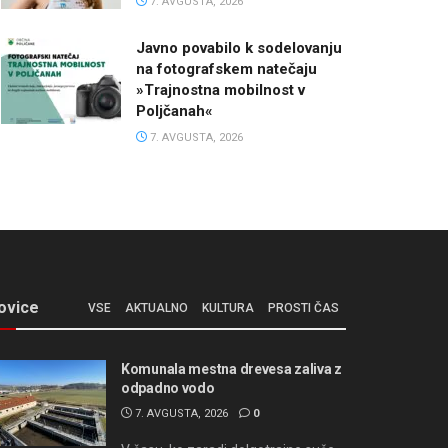
7. AVGUSTA, 2026
Javno povabilo k sodelovanju
na fotografskem natečaju
»Trajnostna mobilnost v
Poljčanah«
7. AVGUSTA, 2026
ovice
VSE
AKTUALNO
KULTURA
PROSTI ČAS
Komunala mestna drevesa zaliva z
odpadno vodo
7. AVGUSTA, 2026
0