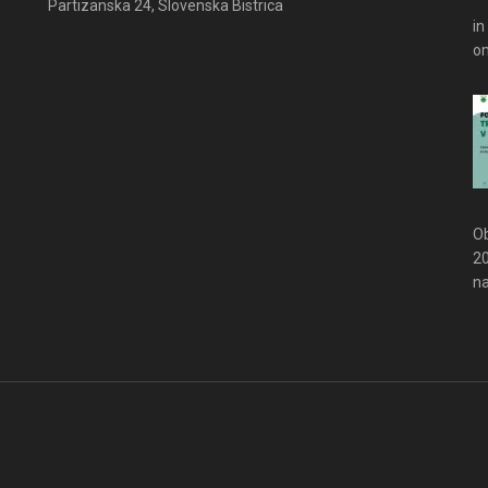
Partizanska 24, Slovenska Bistrica
in
om
Ob
20
na