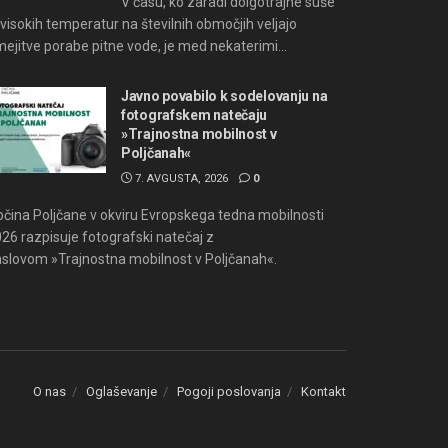
V času, ko zaradi dolgotrajne suše
 visokih temperatur na številnih območjih veljajo
ejitve porabe pitne vode, je med nekaterimi...
Javno povabilo k sodelovanju na
fotografskem natečaju
»Trajnostna mobilnost v
Poljčanah«
7. AVGUSTA, 2026
0
čina Poljčane v okviru Evropskega tedna mobilnosti
26 razpisuje fotografski natečaj z
slovom »Trajnostna mobilnost v Poljčanah«.
O nas
Oglaševanje
Pogoji poslovanja
Kontakt