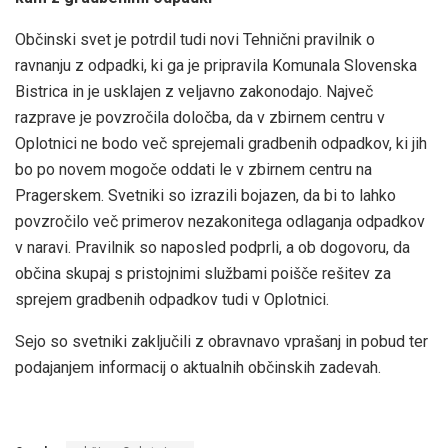
Občinski svet je potrdil tudi novi Tehnični pravilnik o
ravnanju z odpadki, ki ga je pripravila Komunala Slovenska
Bistrica in je usklajen z veljavno zakonodajo. Največ
razprave je povzročila določba, da v zbirnem centru v
Oplotnici ne bodo več sprejemali gradbenih odpadkov, ki jih
bo po novem mogoče oddati le v zbirnem centru na
Pragerskem. Svetniki so izrazili bojazen, da bi to lahko
povzročilo več primerov nezakonitega odlaganja odpadkov
v naravi. Pravilnik so naposled podprli, a ob dogovoru, da
občina skupaj s pristojnimi službami poišče rešitev za
sprejem gradbenih odpadkov tudi v Oplotnici.
Sejo so svetniki zaključili z obravnavo vprašanj in pobud ter
podajanjem informacij o aktualnih občinskih zadevah.