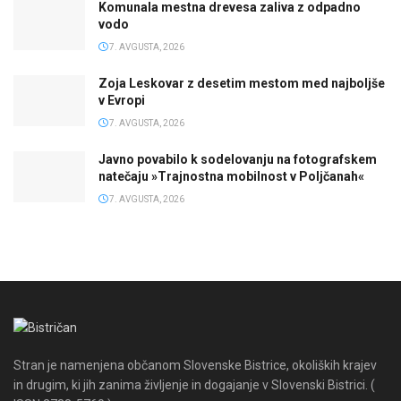
Komunala mestna drevesa zaliva z odpadno
vodo
7. AVGUSTA, 2026
Zoja Leskovar z desetim mestom med najboljše
v Evropi
7. AVGUSTA, 2026
Javno povabilo k sodelovanju na fotografskem
natečaju »Trajnostna mobilnost v Poljčanah«
7. AVGUSTA, 2026
Stran je namenjena občanom Slovenske Bistrice, okoliških krajev
in drugim, ki jih zanima življenje in dogajanje v Slovenski Bistrici. (