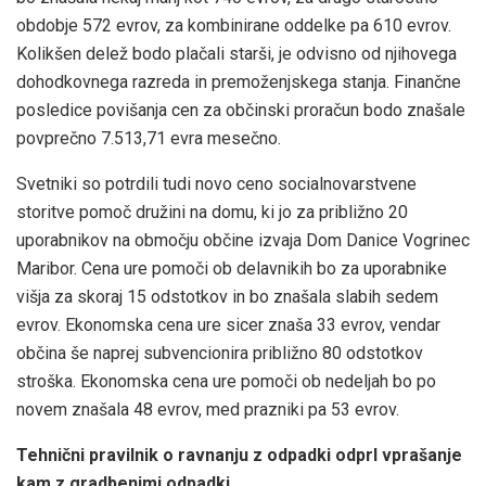
obdobje 572 evrov, za kombinirane oddelke pa 610 evrov.
Kolikšen delež bodo plačali starši, je odvisno od njihovega
dohodkovnega razreda in premoženjskega stanja. Finančne
posledice povišanja cen za občinski proračun bodo znašale
povprečno 7.513,71 evra mesečno.
Svetniki so potrdili tudi novo ceno socialnovarstvene
storitve pomoč družini na domu, ki jo za približno 20
uporabnikov na območju občine izvaja Dom Danice Vogrinec
Maribor. Cena ure pomoči ob delavnikih bo za uporabnike
višja za skoraj 15 odstotkov in bo znašala slabih sedem
evrov. Ekonomska cena ure sicer znaša 33 evrov, vendar
občina še naprej subvencionira približno 80 odstotkov
stroška. Ekonomska cena ure pomoči ob nedeljah bo po
novem znašala 48 evrov, med prazniki pa 53 evrov.
Tehnični pravilnik o ravnanju z odpadki odprl vprašanje
kam z gradbenimi odpadki