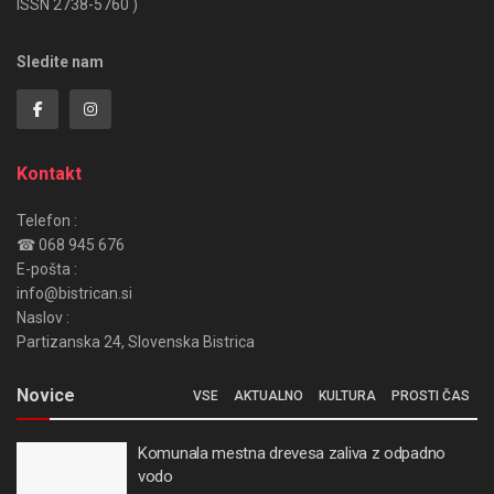
ISSN 2738-5760 )
Sledite nam
Kontakt
Telefon :
☎ 068 945 676
E-pošta :
info@bistrican.si
Naslov :
Partizanska 24, Slovenska Bistrica
Novice
VSE
AKTUALNO
KULTURA
PROSTI ČAS
Komunala mestna drevesa zaliva z odpadno
vodo