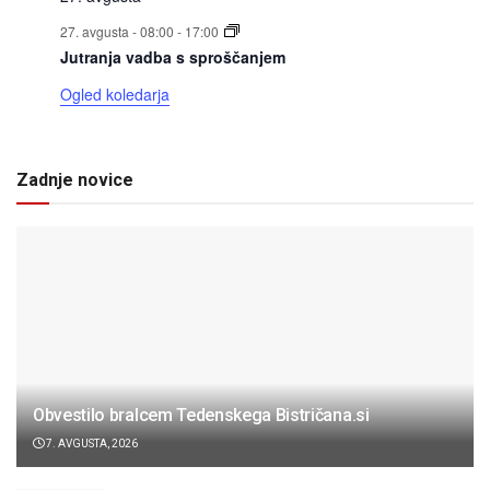
27. avgusta - 08:00
-
17:00
Jutranja vadba s sproščanjem
Ogled koledarja
Zadnje novice
Obvestilo bralcem Tedenskega Bistričana.si
7. AVGUSTA, 2026