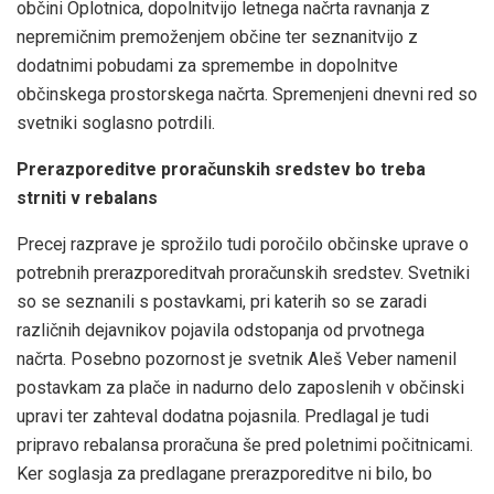
občini Oplotnica, dopolnitvijo letnega načrta ravnanja z
nepremičnim premoženjem občine ter seznanitvijo z
dodatnimi pobudami za spremembe in dopolnitve
občinskega prostorskega načrta. Spremenjeni dnevni red so
svetniki soglasno potrdili.
Prerazporeditve proračunskih sredstev bo treba
strniti v rebalans
Precej razprave je sprožilo tudi poročilo občinske uprave o
potrebnih prerazporeditvah proračunskih sredstev. Svetniki
so se seznanili s postavkami, pri katerih so se zaradi
različnih dejavnikov pojavila odstopanja od prvotnega
načrta. Posebno pozornost je svetnik Aleš Veber namenil
postavkam za plače in nadurno delo zaposlenih v občinski
upravi ter zahteval dodatna pojasnila. Predlagal je tudi
pripravo rebalansa proračuna še pred poletnimi počitnicami.
Ker soglasja za predlagane prerazporeditve ni bilo, bo