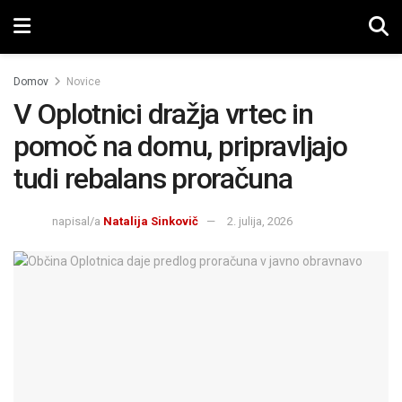
Domov
Novice
V Oplotnici dražja vrtec in
pomoč na domu, pripravljajo
tudi rebalans proračuna
napisal/a
Natalija Sinkovič
2. julija, 2026