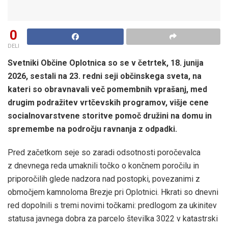
0
DELI
Svetniki Občine Oplotnica so se v četrtek, 18. junija
2026, sestali na 23. redni seji občinskega sveta, na
kateri so obravnavali več pomembnih vprašanj, med
drugim podražitev vrtčevskih programov, višje cene
socialnovarstvene storitve pomoč družini na domu
in
spremembe na področju ravnanja z odpadki.
Pred začetkom seje so zaradi odsotnosti poročevalca
z dnevnega reda umaknili točko o končnem poročilu in
priporočilih glede nadzora nad postopki, povezanimi z
območjem kamnoloma Brezje pri Oplotnici. Hkrati so dnevni
red dopolnili s tremi novimi točkami: predlogom za ukinitev
statusa javnega dobra za parcelo številka 3022 v katastrski