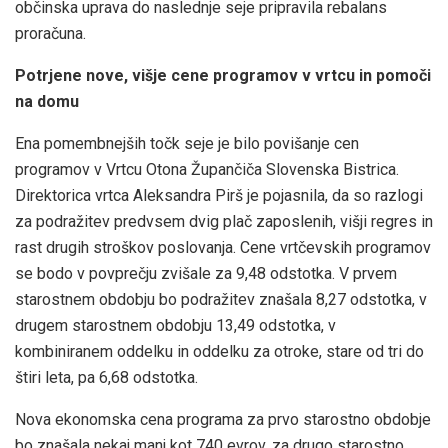
občinska uprava do naslednje seje pripravila rebalans
proračuna.
Potrjene nove, višje cene programov v vrtcu in pomoči
na domu
Ena pomembnejših točk seje je bilo povišanje cen
programov v Vrtcu Otona Župančiča Slovenska Bistrica.
Direktorica vrtca Aleksandra Pirš je pojasnila, da so razlogi
za podražitev predvsem dvig plač zaposlenih, višji regres in
rast drugih stroškov poslovanja. Cene vrtčevskih programov
se bodo v povprečju zvišale za 9,48 odstotka. V prvem
starostnem obdobju bo podražitev znašala 8,27 odstotka, v
drugem starostnem obdobju 13,49 odstotka, v
kombiniranem oddelku in oddelku za otroke, stare od tri do
štiri leta, pa 6,68 odstotka.
Nova ekonomska cena programa za prvo starostno obdobje
bo znašala nekaj manj kot 740 evrov, za drugo starostno