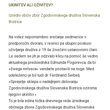
UKINITEV ALI OŽIVITEV?
Izredni občni zbor Zgodovinskega društva Slovenska
Bistrica
Na videz nepomembno srečanje sedmerice v
predporočni dvorani, v resnici pa obupni poskusi
oživljanja društva z 19 še živečimi ustanovnimi člani.
Le sedem se jih je odzvalo klicu na pomoč še vedno
aktualnega predsednika Edmunda Pogorevca, da bi
»živega mrtveca« vendarle postavili na noge. Med
udeleženci je bil tudi dr. Ferdinand Šerbelj.
»Sprejetje sklepa o nadaljnjem delovanju
Zgodovinskega društva Slovenska Bistrica oziroma
njegovi ukinitvi.«
To je bila edina točka dnevnega reda izrednega
občnega zbora Zgodovinskega društva Slovenska