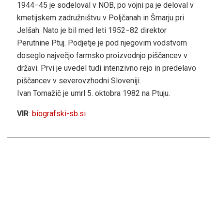
1944−45 je sodeloval v NOB, po vojni pa je deloval v
kmetijskem zadružništvu v Poljčanah in Šmarju pri
Jelšah. Nato je bil med leti 1952−82 direktor
Perutnine Ptuj. Podjetje je pod njegovim vodstvom
doseglo največjo farmsko proizvodnjo piščancev v
državi. Prvi je uvedel tudi intenzivno rejo in predelavo
piščancev v severovzhodni Sloveniji.
Ivan Tomažič je umrl 5. oktobra 1982 na Ptuju.
VIR
:
biografski-sb.si