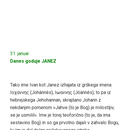
31. januar
Danes goduje JANEZ
Tako ime Ivan kot Janez izhajata iz grškega imena
Ιoχαννης (Johánnês), Ιωαννης (Jôánnês), to pa iz
hebrejskega Jehohannan, skrajšano Johann z
nekdanjim pomenom »Jahve (to je Bog) je milostljiv,
se je usmilil«. Ime je torej teoforično (to je, da ima
sestavino Bog) in so ga prvotno dajali v zahvalo Bogu,