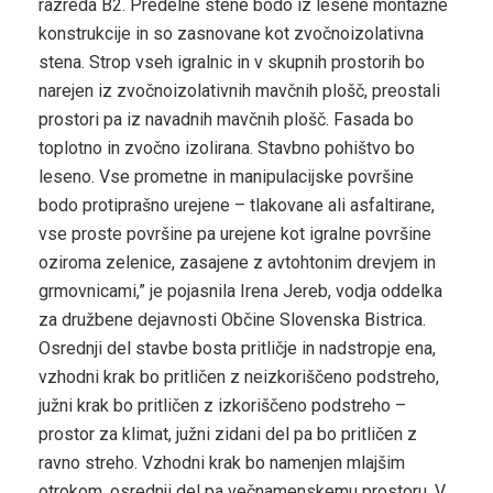
razreda B2. Predelne stene bodo iz lesene montažne
konstrukcije in so zasnovane kot zvočnoizolativna
stena. Strop vseh igralnic in v skupnih prostorih bo
narejen iz zvočnoizolativnih mavčnih plošč, preostali
prostori pa iz navadnih mavčnih plošč. Fasada bo
toplotno in zvočno izolirana. Stavbno pohištvo bo
leseno. Vse prometne in manipulacijske površine
bodo protiprašno urejene – tlakovane ali asfaltirane,
vse proste površine pa urejene kot igralne površine
oziroma zelenice, zasajene z avtohtonim drevjem in
grmovnicami,” je pojasnila Irena Jereb, vodja oddelka
za družbene dejavnosti Občine Slovenska Bistrica.
Osrednji del stavbe bosta pritličje in nadstropje ena,
vzhodni krak bo pritličen z neizkoriščeno podstreho,
južni krak bo pritličen z izkoriščeno podstreho –
prostor za klimat, južni zidani del pa bo pritličen z
ravno streho. Vzhodni krak bo namenjen mlajšim
otrokom, osrednji del pa večnamenskemu prostoru. V