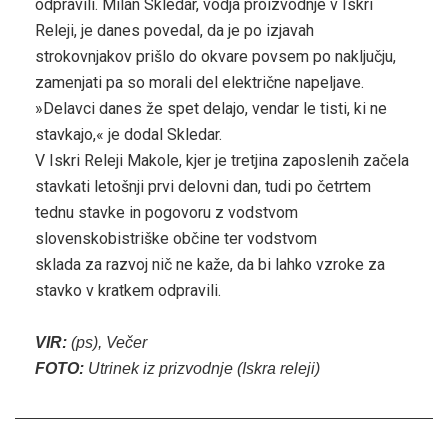
odpravili. Milan Skledar, vodja proizvodnje v Iskri
Releji, je danes povedal, da je po izjavah
strokovnjakov prišlo do okvare povsem po naključju,
zamenjati pa so morali del električne napeljave.
»Delavci danes že spet delajo, vendar le tisti, ki ne
stavkajo,« je dodal Skledar.
V Iskri Releji Makole, kjer je tretjina zaposlenih začela
stavkati letošnji prvi delovni dan, tudi po četrtem
tednu stavke in pogovoru z vodstvom
slovenskobistriške občine ter vodstvom
sklada za razvoj nič ne kaže, da bi lahko vzroke za
stavko v kratkem odpravili.
VIR:
(ps), Večer
FOTO:
Utrinek iz prizvodnje (Iskra releji)