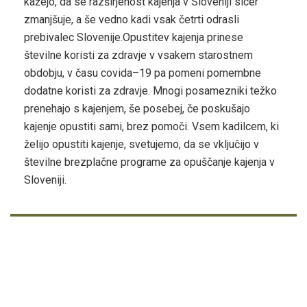
kažejo, da se razširjenost kajenja v Sloveniji sicer
zmanjšuje, a še vedno kadi vsak četrti odrasli
prebivalec Slovenije.Opustitev kajenja prinese
številne koristi za zdravje v vsakem starostnem
obdobju, v času covida–19 pa pomeni pomembne
dodatne koristi za zdravje. Mnogi posamezniki težko
prenehajo s kajenjem, še posebej, če poskušajo
kajenje opustiti sami, brez pomoči. Vsem kadilcem, ki
želijo opustiti kajenje, svetujemo, da se vključijo v
številne brezplačne programe za opuščanje kajenja v
Sloveniji.