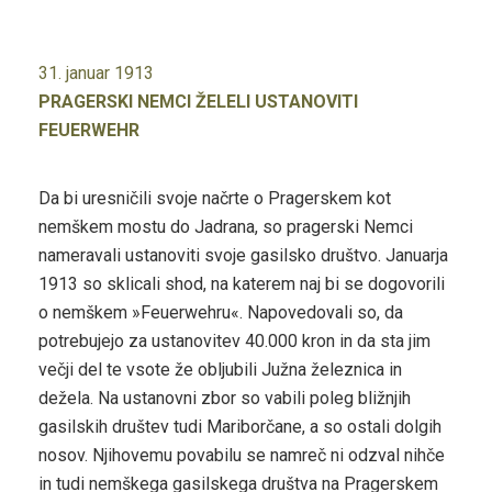
31. januar 1913
PRAGERSKI NEMCI ŽELELI USTANOVITI
FEUERWEHR
Da bi uresničili svoje načrte o Pragerskem kot
nemškem mostu do Jadrana, so pragerski Nemci
nameravali ustanoviti svoje gasilsko društvo. Januarja
1913 so sklicali shod, na katerem naj bi se dogovorili
o nemškem »Feuerwehru«. Napovedovali so, da
potrebujejo za ustanovitev 40.000 kron in da sta jim
večji del te vsote že obljubili Južna železnica in
dežela. Na ustanovni zbor so vabili poleg bližnjih
gasilskih društev tudi Mariborčane, a so ostali dolgih
nosov. Njihovemu povabilu se namreč ni odzval nihče
in tudi nemškega gasilskega društva na Pragerskem