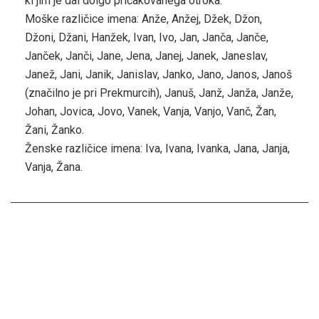
ki jim je dal dolgo pričakovanega otroka.
Moške različice imena: Anže, Anžej, Džek, Džon,
Džoni, Džani, Hanžek, Ivan, Ivo, Jan, Janča, Janče,
Janček, Janči, Jane, Jena, Janej, Janek, Janeslav,
Janež, Jani, Janik, Janislav, Janko, Jano, Janos, Janoš
(značilno je pri Prekmurcih), Januš, Janž, Janža, Janže,
Johan, Jovica, Jovo, Vanek, Vanja, Vanjo, Vanč, Žan,
Žani, Žanko.
Ženske različice imena: Iva, Ivana, Ivanka, Jana, Janja,
Vanja, Žana.