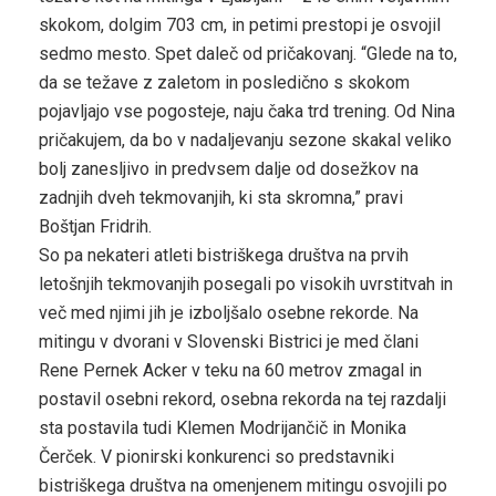
skokom, dolgim 703 cm, in petimi prestopi je osvojil
sedmo mesto. Spet daleč od pričakovanj. “Glede na to,
da se težave z zaletom in posledično s skokom
pojavljajo vse pogosteje, naju čaka trd trening. Od Nina
pričakujem, da bo v nadaljevanju sezone skakal veliko
bolj zanesljivo in predvsem dalje od dosežkov na
zadnjih dveh tekmovanjih, ki sta skromna,” pravi
Boštjan Fridrih.
So pa nekateri atleti bistriškega društva na prvih
letošnjih tekmovanjih posegali po visokih uvrstitvah in
več med njimi jih je izboljšalo osebne rekorde. Na
mitingu v dvorani v Slovenski Bistrici je med člani
Rene Pernek Acker v teku na 60 metrov zmagal in
postavil osebni rekord, osebna rekorda na tej razdalji
sta postavila tudi Klemen Modrijančič in Monika
Čerček. V pionirski konkurenci so predstavniki
bistriškega društva na omenjenem mitingu osvojili po