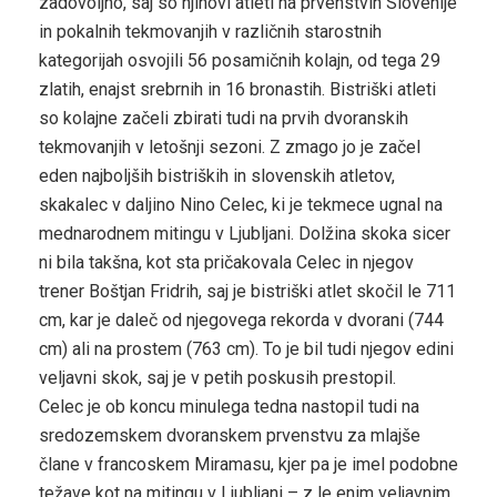
zadovoljno, saj so njihovi atleti na prvenstvih Slovenije
in pokalnih tekmovanjih v različnih starostnih
kategorijah osvojili 56 posamičnih kolajn, od tega 29
zlatih, enajst srebrnih in 16 bronastih. Bistriški atleti
so kolajne začeli zbirati tudi na prvih dvoranskih
tekmovanjih v letošnji sezoni. Z zmago jo je začel
eden najboljših bistriških in slovenskih atletov,
skakalec v daljino Nino Celec, ki je tekmece ugnal na
mednarodnem mitingu v Ljubljani. Dolžina skoka sicer
ni bila takšna, kot sta pričakovala Celec in njegov
trener Boštjan Fridrih, saj je bistriški atlet skočil le 711
cm, kar je daleč od njegovega rekorda v dvorani (744
cm) ali na prostem (763 cm). To je bil tudi njegov edini
veljavni skok, saj je v petih poskusih prestopil.
Celec je ob koncu minulega tedna nastopil tudi na
sredozemskem dvoranskem prvenstvu za mlajše
člane v francoskem Miramasu, kjer pa je imel podobne
težave kot na mitingu v Ljubljani – z le enim veljavnim