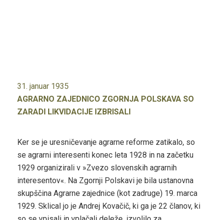
31. januar 1935
AGRARNO ZAJEDNICO ZGORNJA POLSKAVA SO
ZARADI LIKVIDACIJE IZBRISALI
Ker se je uresničevanje agrarne reforme zatikalo, so
se agrarni interesenti konec leta 1928 in na začetku
1929 organizirali v »Zvezo slovenskih agrarnih
interesentov«. Na Zgornji Polskavi je bila ustanovna
skupščina Agrarne zajednice (kot zadruge) 19. marca
1929. Sklical jo je Andrej Kovačič, ki ga je 22 članov, ki
so se vpisali in vplačali deleže, izvolilo za