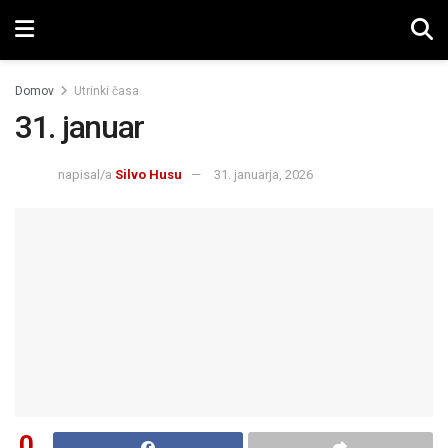
Domov
Utrinki časa
31. januar
napisal/a
Silvo Husu
31. januarja, 2026
0