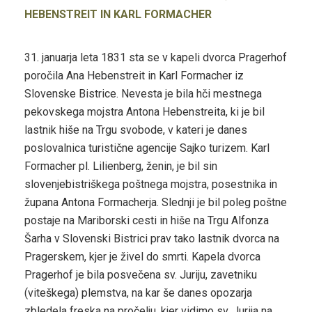
HEBENSTREIT IN KARL FORMACHER
31. januarja leta 1831 sta se v kapeli dvorca Pragerhof
poročila Ana Hebenstreit in Karl Formacher iz
Slovenske Bistrice. Nevesta je bila hči mestnega
pekovskega mojstra Antona Hebenstreita, ki je bil
lastnik hiše na Trgu svobode, v kateri je danes
poslovalnica turistične agencije Sajko turizem. Karl
Formacher pl. Lilienberg, ženin, je bil sin
slovenjebistriškega poštnega mojstra, posestnika in
župana Antona Formacherja. Slednji je bil poleg poštne
postaje na Mariborski cesti in hiše na Trgu Alfonza
Šarha v Slovenski Bistrici prav tako lastnik dvorca na
Pragerskem, kjer je živel do smrti. Kapela dvorca
Pragerhof je bila posvečena sv. Juriju, zavetniku
(viteškega) plemstva, na kar še danes opozarja
zbledela freska na pročelju, kjer vidimo sv. Jurija na