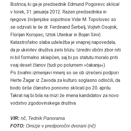
Bistrica, ki ga je predsednik Edmund Pogorevc sklical
v torek, 31. januarja 2012. Razen predsednika in
njegove življenjske sopotnice Vide M. Topolovec so
se odzvali le še dr. Ferdinand Šerbelj, Vojteh Osojnik,
Florijan Koropec, Iztok Utenkar in Bojan Sinič.
Katastrofalno slaba udeležba je vnaprej napovedala,
da je ukinitev društva zelo blizu. Izredni občni zbor niti
ni bil formalno sklepčen, saj bi po statutu moralo priti
vsaj deset članov (tudi po polurnem »čakanju«).
Po živahni izmenjavi mnenj so se ob izrečeni podpori
Herte Žagar iz Zavoda za kulturo soglasno odločili, da
bodo širše članstvo ponovno sklicali po 20. aprilu.
Takrat naj bi bila na mizi že imena kandidatov za novo
vodstvo zgodovinskega društva.
VIR:
nč, Tednik Panorama
FOTO:
Omizje v predporočni dvorani (nč)