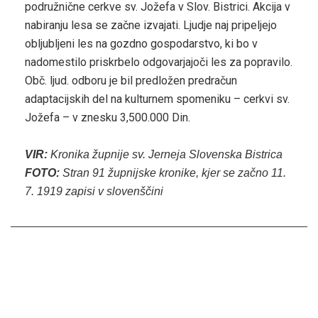
podružnične cerkve sv. Jožefa v Slov. Bistrici. Akcija v
nabiranju lesa se začne izvajati. Ljudje naj pripeljejo
obljubljeni les na gozdno gospodarstvo, ki bo v
nadomestilo priskrbelo odgovarjajoči les za popravilo.
Obč. ljud. odboru je bil predložen predračun
adaptacijskih del na kulturnem spomeniku – cerkvi sv.
Jožefa – v znesku 3,500.000 Din.
VIR:
Kronika župnije sv. Jerneja Slovenska Bistrica
FOTO:
Stran 91 župnijske kronike, kjer se začno 11.
7. 1919 zapisi v slovenščini