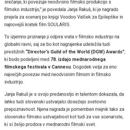
srečanje, ki povezuje neodvisno filmsko produkcijo s
filmsko industrijo,” je povedala Janja Rakuš, ki je nagrado
prejela za scenarij po knjigi Voodoo Valček za Epileptike in
najnovejši kratek film SOULARIS.
To izjemno priznanje ji odpira vrata v filmsko industrijo na
globalni ravni, saj se bo kot nagrajenka udeležila tudi
prestižnih
“Director’s Guild of the World (DGW) Awards”
,
ki bodo podeljeni med
78. izdajo mednarodnega
filmskega festivala v Cannesu
. Dogodek velja za eno
največjih povezav med neodvisnim filmom in filmsko
industrijo.
Janja Rakuš je s svojo predanostjo in talentom dokazala, da
lahko tudi slovenski ustvarjalci dosežejo svetovno
prepoznavnost. Njena nagrada je pomemben mejnik tako za
slovensko filmsko ustvarjalnost kot tudi za vse scenariste,
ki si želijo prodora v mednarodni filmski svet.