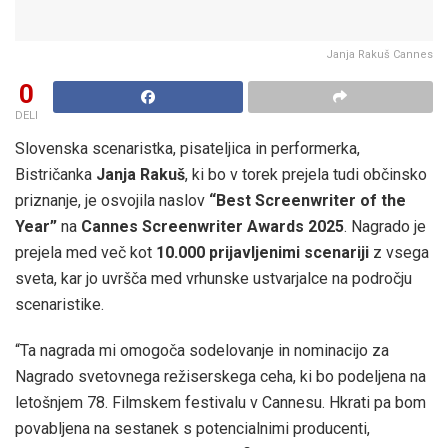
Janja Rakuš Cannes
0
DELI
Slovenska scenaristka, pisateljica in performerka,
Bistričanka
Janja Rakuš
, ki bo v torek prejela tudi občinsko
priznanje, je osvojila naslov
“Best Screenwriter of the
Year”
na
Cannes Screenwriter Awards 2025
. Nagrado je
prejela med več kot
10.000 prijavljenimi scenariji
z vsega
sveta, kar jo uvršča med vrhunske ustvarjalce na področju
scenaristike.
“Ta nagrada mi omogoča sodelovanje in nominacijo za
Nagrado svetovnega režiserskega ceha, ki bo podeljena na
letošnjem 78. Filmskem festivalu v Cannesu. Hkrati pa bom
povabljena na sestanek s potencialnimi producenti,