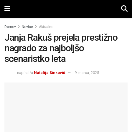
Domov
Novice
Aktualno
Janja Rakuš prejela prestižno
nagrado za najboljšo
scenaristko leta
napisal/a
Natalija Sinkovič
9. marca, 2025