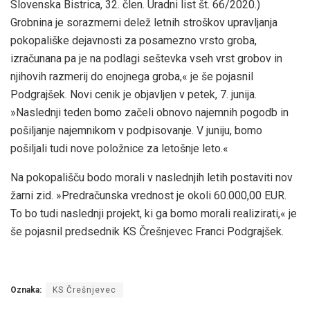
Slovenska Bistrica, 32. člen. Uradni list št. 66/2020.)
Grobnina je sorazmerni delež letnih stroškov upravljanja
pokopališke dejavnosti za posamezno vrsto groba,
izračunana pa je na podlagi seštevka vseh vrst grobov in
njihovih razmerij do enojnega groba,« je še pojasnil
Podgrajšek. Novi cenik je objavljen v petek, 7. junija.
»Naslednji teden bomo začeli obnovo najemnih pogodb in
pošiljanje najemnikom v podpisovanje. V juniju, bomo
pošiljali tudi nove položnice za letošnje leto.«
Na pokopališču bodo morali v naslednjih letih postaviti nov
žarni zid. »Predračunska vrednost je okoli 60.000,00 EUR.
To bo tudi naslednji projekt, ki ga bomo morali realizirati,« je
še pojasnil predsednik KS Črešnjevec Franci Podgrajšek.
Oznaka:
KS Črešnjevec