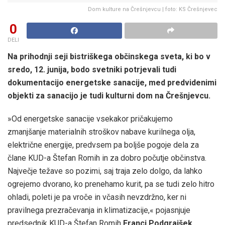
Dom kulture na Črešnjevcu | foto: KS Črešnjevec
0
DELI
Na prihodnji seji bistriškega občinskega sveta, ki bo v
sredo, 12. junija, bodo svetniki potrjevali tudi
dokumentacijo energetske sanacije, med predvidenimi
objekti za sanacijo je tudi kulturni dom na Črešnjevcu.
»Od energetske sanacije vsekakor pričakujemo
zmanjšanje materialnih stroškov nabave kurilnega olja,
električne energije, predvsem pa boljše pogoje dela za
člane KUD-a Štefan Romih in za dobro počutje občinstva.
Največje težave so pozimi, saj traja zelo dolgo, da lahko
ogrejemo dvorano, ko prenehamo kurit, pa se tudi zelo hitro
ohladi, poleti je pa vroče in včasih nevzdržno, ker ni
pravilnega prezračevanja in klimatizacije,« pojasnjuje
predsednik KUD-a Štefan Romih
Franci Podgrajšek
.