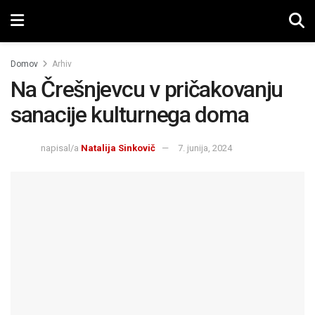
Domov
Arhiv
Na Črešnjevcu v pričakovanju
sanacije kulturnega doma
napisal/a
Natalija Sinkovič
7. junija, 2024