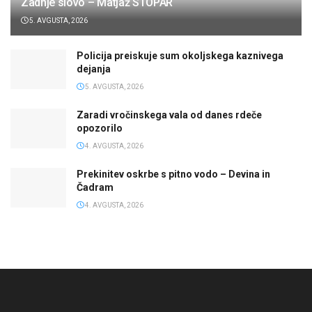
Zadnje slovo – Matjaž STOPAR
5. AVGUSTA, 2026
Policija preiskuje sum okoljskega kaznivega
dejanja
5. AVGUSTA, 2026
Zaradi vročinskega vala od danes rdeče
opozorilo
4. AVGUSTA, 2026
Prekinitev oskrbe s pitno vodo – Devina in
Čadram
4. AVGUSTA, 2026