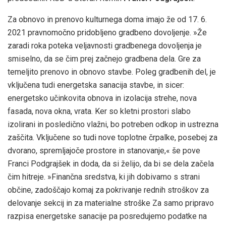
Za obnovo in prenovo kulturnega doma imajo že od 17. 6.
2021 pravnomočno pridobljeno gradbeno dovoljenje. »Že
zaradi roka poteka veljavnosti gradbenega dovoljenja je
smiselno, da se čim prej začnejo gradbena dela. Gre za
temeljito prenovo in obnovo stavbe. Poleg gradbenih del, je
vključena tudi energetska sanacija stavbe, in sicer:
energetsko učinkovita obnova in izolacija strehe, nova
fasada, nova okna, vrata. Ker so kletni prostori slabo
izolirani in posledično vlažni, bo potreben odkop in ustrezna
zaščita. Vključene so tudi nove toplotne črpalke, posebej za
dvorano, spremljajoče prostore in stanovanje,« še pove
Franci Podgrajšek in doda, da si želijo, da bi se dela začela
čim hitreje. »Finančna sredstva, ki jih dobivamo s strani
občine, zadoščajo komaj za pokrivanje rednih stroškov za
delovanje sekcij in za materialne stroške Za samo pripravo
razpisa energetske sanacije pa posredujemo podatke na