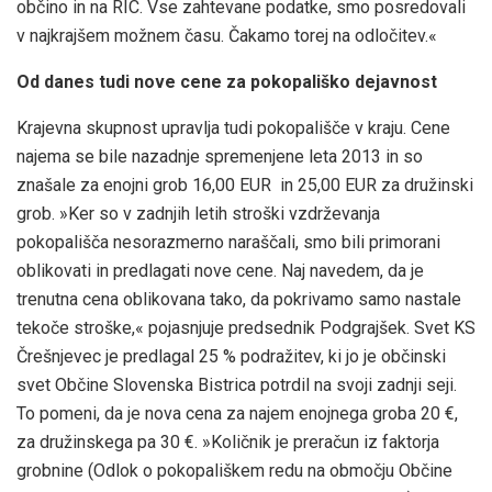
občino in na RIC. Vse zahtevane podatke, smo posredovali
v najkrajšem možnem času. Čakamo torej na odločitev.«
Od danes tudi nove cene za pokopališko dejavnost
Krajevna skupnost upravlja tudi pokopališče v kraju. Cene
najema se bile nazadnje spremenjene leta 2013 in so
znašale za enojni grob 16,00 EUR in 25,00 EUR za družinski
grob. »Ker so v zadnjih letih stroški vzdrževanja
pokopališča nesorazmerno naraščali, smo bili primorani
oblikovati in predlagati nove cene. Naj navedem, da je
trenutna cena oblikovana tako, da pokrivamo samo nastale
tekoče stroške,« pojasnjuje predsednik Podgrajšek. Svet KS
Črešnjevec je predlagal 25 % podražitev, ki jo je občinski
svet Občine Slovenska Bistrica potrdil na svoji zadnji seji.
To pomeni, da je nova cena za najem enojnega groba 20 €,
za družinskega pa 30 €. »Količnik je preračun iz faktorja
grobnine (Odlok o pokopališkem redu na območju Občine