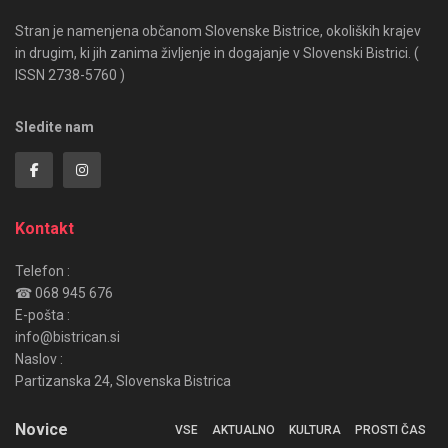
Stran je namenjena občanom Slovenske Bistrice, okoliških krajev
in drugim, ki jih zanima življenje in dogajanje v Slovenski Bistrici. (
ISSN 2738-5760 )
Sledite nam
Kontakt
Telefon :
☎ 068 945 676
E-pošta :
info@bistrican.si
Naslov :
Partizanska 24, Slovenska Bistrica
Novice
VSE
AKTUALNO
KULTURA
PROSTI ČAS