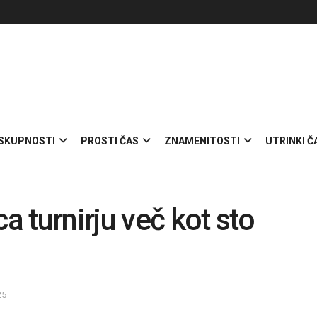
 SKUPNOSTI
PROSTI ČAS
ZNAMENITOSTI
UTRINKI Č
 turnirju več kot sto
25