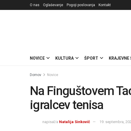
O nas
Oglaševanje
Pogoji poslovanja
Kontakt
NOVICE
KULTURA
ŠPORT
KRAJEVNE
Domov
Novice
Na Finguštovem Taca
igralcev tenisa
napisal/a
Natalija Sinkovič
19. septembra, 20