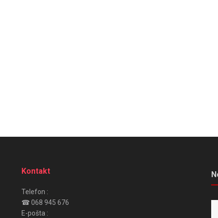
Kontakt
N
Telefon :
☎ 068 945 676
E-pošta :