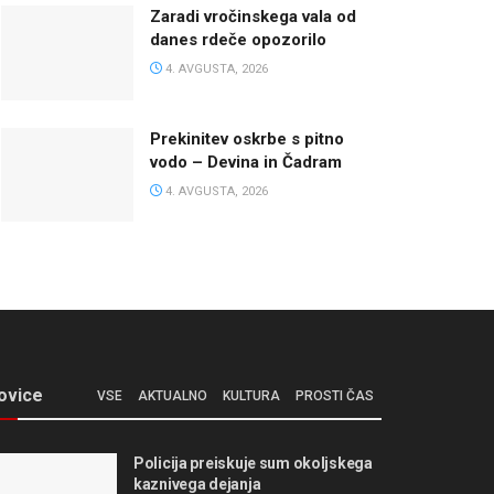
Zaradi vročinskega vala od
danes rdeče opozorilo
4. AVGUSTA, 2026
Prekinitev oskrbe s pitno
vodo – Devina in Čadram
4. AVGUSTA, 2026
ovice
VSE
AKTUALNO
KULTURA
PROSTI ČAS
Policija preiskuje sum okoljskega
kaznivega dejanja