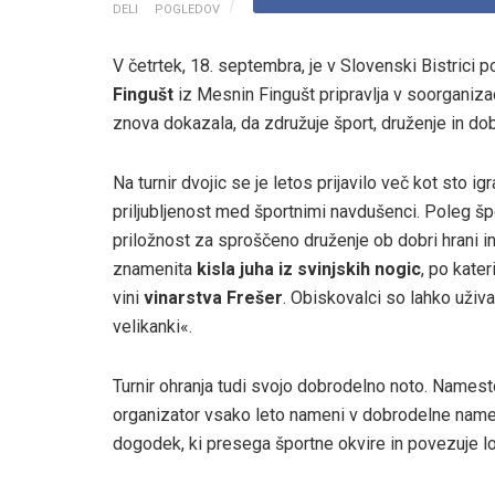
DELI
POGLEDOV
V četrtek, 18. septembra, je v Slovenski Bistrici 
Fingušt
iz Mesnin Fingušt pripravlja v soorganizac
znova dokazala, da združuje šport, druženje in do
Na turnir dvojic se je letos prijavilo več kot sto ig
priljubljenost med športnimi navdušenci. Poleg šp
priložnost za sproščeno druženje ob dobri hrani in
znamenita
kisla juha iz svinjskih nogic
, po kater
vini
vinarstva Frešer
. Obiskovalci so lahko uživa
velikanki«.
Turnir ohranja tudi svojo dobrodelno noto. Namesto
organizator vsako leto nameni v dobrodelne name
dogodek, ki presega športne okvire in povezuje l