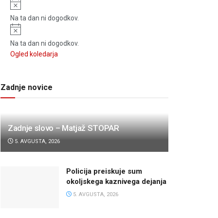
Notice
Na ta dan ni dogodkov.
Notice
Na ta dan ni dogodkov.
Ogled koledarja
Zadnje novice
Zadnje slovo – Matjaž STOPAR
5. AVGUSTA, 2026
Policija preiskuje sum
okoljskega kaznivega dejanja
5. AVGUSTA, 2026