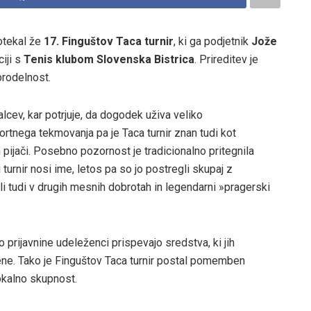
potekal že
17. Finguštov Taca turnir
, ki ga podjetnik
Jože
iji s
Tenis klubom Slovenska Bistrica
. Prireditev je
brodelnost.
ralcev, kar potrjuje, da dogodek uživa veliko
ortnega tekmovanja pa je Taca turnir znan tudi kot
 pijači. Posebno pozornost je tradicionalno pritegnila
i turnir nosi ime, letos pa so jo postregli skupaj z
li tudi v drugih mesnih dobrotah in legendarni »pragerski
 prijavnine udeleženci prispevajo sredstva, ki jih
ne. Tako je Finguštov Taca turnir postal pomemben
okalno skupnost.