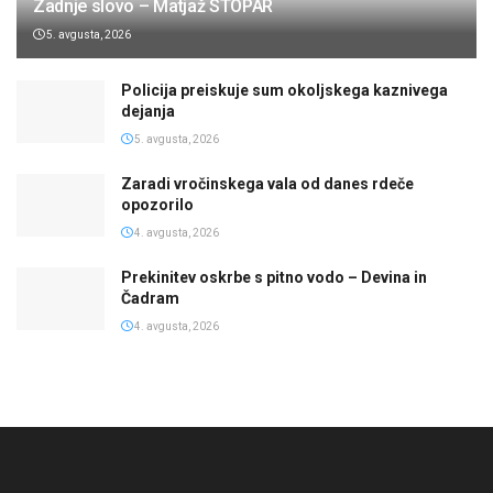
Zadnje slovo – Matjaž STOPAR
5. avgusta, 2026
Policija preiskuje sum okoljskega kaznivega
dejanja
5. avgusta, 2026
Zaradi vročinskega vala od danes rdeče
opozorilo
4. avgusta, 2026
Prekinitev oskrbe s pitno vodo – Devina in
Čadram
4. avgusta, 2026