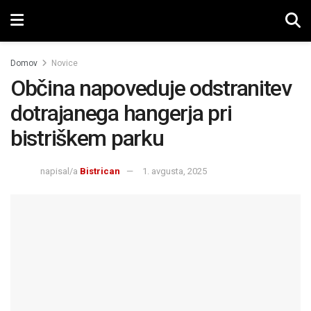
Domov
Novice
Občina napoveduje odstranitev
dotrajanega hangerja pri
bistriškem parku
napisal/a
Bistrican
1. avgusta, 2025