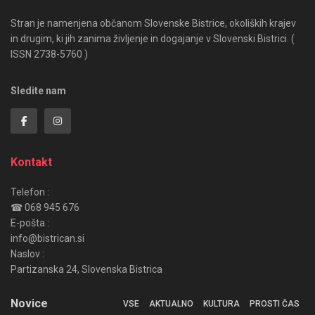
Stran je namenjena občanom Slovenske Bistrice, okoliških krajev
in drugim, ki jih zanima življenje in dogajanje v Slovenski Bistrici. (
ISSN 2738-5760 )
Sledite nam
Kontakt
Telefon :
☎ 068 945 676
E-pošta :
info@bistrican.si
Naslov :
Partizanska 24, Slovenska Bistrica
Novice
VSE
AKTUALNO
KULTURA
PROSTI ČAS