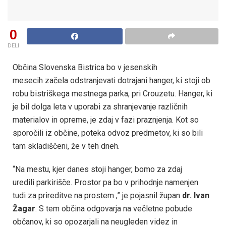
0
DELI
Občina Slovenska Bistrica bo v jesenskih
mesecih začela odstranjevati dotrajani hanger, ki stoji ob
robu bistriškega mestnega parka, pri Crouzetu. Hanger, ki
je bil dolga leta v uporabi za shranjevanje različnih
materialov in opreme, je zdaj v fazi praznjenja. Kot so
sporočili iz občine, poteka odvoz predmetov, ki so bili
tam skladiščeni, že v teh dneh.
“Na mestu, kjer danes stoji hanger, bomo za zdaj
uredili parkirišče. Prostor pa bo v prihodnje namenjen
tudi za prireditve na prostem ,” je pojasnil župan
dr. Ivan
Žagar
. S tem občina odgovarja na večletne pobude
občanov, ki so opozarjali na neugleden videz in