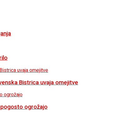
janja
ilo
venska Bistrica uvaja omejitve
repogosto ogrožajo