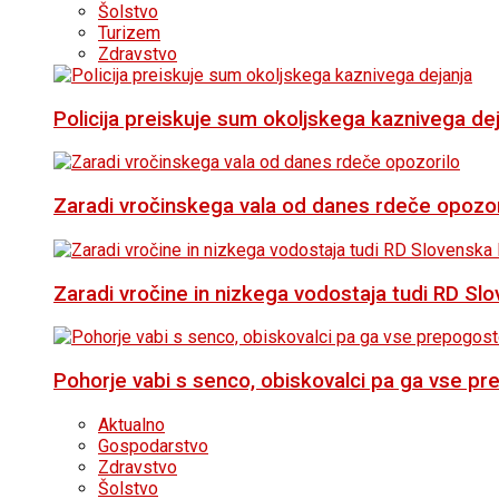
Šolstvo
Turizem
Zdravstvo
Policija preiskuje sum okoljskega kaznivega de
Zaradi vročinskega vala od danes rdeče opozor
Zaradi vročine in nizkega vodostaja tudi RD Slo
Pohorje vabi s senco, obiskovalci pa ga vse p
Aktualno
Gospodarstvo
Zdravstvo
Šolstvo