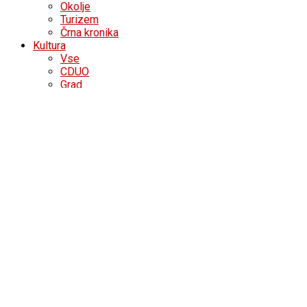
Okolje
Turizem
Črna kronika
Kultura
Vse
CDUO
Grad
Knjižnica
Kreativna Akademija
Frajhajmska godba se je predstavila na Češke
Čudeži narave oživeli na slikarskih platnih, razsta
Od branja do ustvarjanja – poletje v knjižnici p