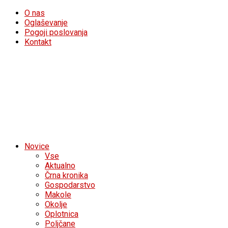
O nas
Oglaševanje
Pogoji poslovanja
Kontakt
Novice
Vse
Aktualno
Črna kronika
Gospodarstvo
Makole
Okolje
Oplotnica
Poljčane