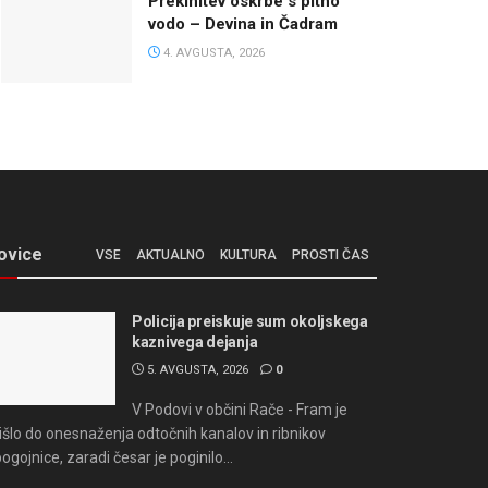
Prekinitev oskrbe s pitno
vodo – Devina in Čadram
4. AVGUSTA, 2026
ovice
VSE
AKTUALNO
KULTURA
PROSTI ČAS
Policija preiskuje sum okoljskega
kaznivega dejanja
5. AVGUSTA, 2026
0
V Podovi v občini Rače - Fram je
išlo do onesnaženja odtočnih kanalov in ribnikov
bogojnice, zaradi česar je poginilo...