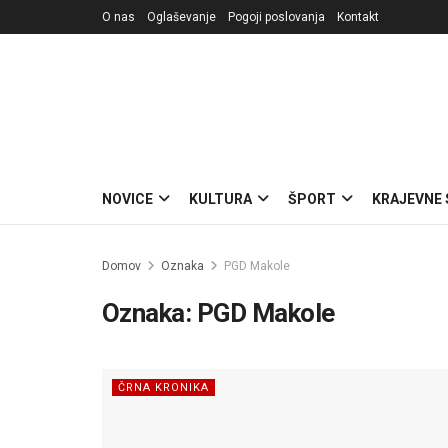
O nas
Oglaševanje
Pogoji poslovanja
Kontakt
NOVICE
KULTURA
ŠPORT
KRAJEVNE
Domov
Oznaka
PGD Makole
Oznaka:
PGD Makole
ČRNA KRONIKA