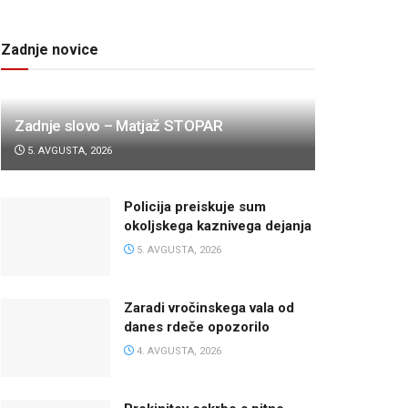
Zadnje novice
Zadnje slovo – Matjaž STOPAR
5. AVGUSTA, 2026
Policija preiskuje sum
okoljskega kaznivega dejanja
5. AVGUSTA, 2026
Zaradi vročinskega vala od
danes rdeče opozorilo
4. AVGUSTA, 2026