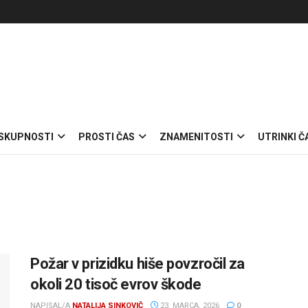
 SKUPNOSTI
PROSTI ČAS
ZNAMENITOSTI
UTRINKI Č
Požar v prizidku hiše povzročil za
okoli 20 tisoč evrov škode
NAPISAL/A
NATALIJA SINKOVIČ
23. MARCA, 2026
0