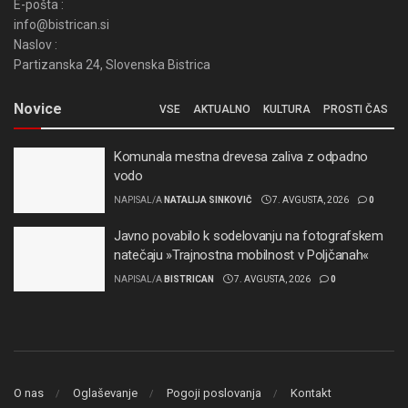
E-pošta :
info@bistrican.si
Naslov :
Partizanska 24, Slovenska Bistrica
Novice
VSE
AKTUALNO
KULTURA
PROSTI ČAS
Komunala mestna drevesa zaliva z odpadno
vodo
NAPISAL/A
NATALIJA SINKOVIČ
7. AVGUSTA, 2026
0
Javno povabilo k sodelovanju na fotografskem
natečaju »Trajnostna mobilnost v Poljčanah«
NAPISAL/A
BISTRICAN
7. AVGUSTA, 2026
0
O nas
Oglaševanje
Pogoji poslovanja
Kontakt