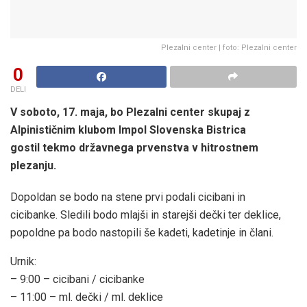
Plezalni center | foto: Plezalni center
0
DELI
V soboto, 17.
maja
, bo Plezaln
i cent
er skupaj z
Alpinističnim klubom Impol Slovenska Bistrica
gosti
l tekmo državnega prvenstva v hitrostnem
plezanju
.
Dopoldan se bodo na stene prvi podali cicibani in
cicibanke. Sledili bodo mlajši in starejši dečki ter deklice,
popoldne pa bodo nastopili še kadeti, kadetinje in člani.
Urnik:
– 9:00 – cicibani / cicibanke
– 11:00 – ml. dečki / ml. deklice