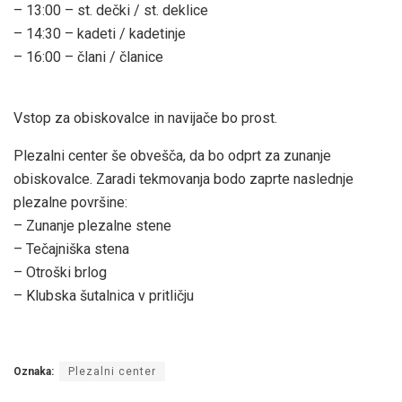
– 13:00 – st. dečki / st. deklice
– 14:30 – kadeti / kadetinje
– 16:00 – člani / članice
Vstop za obiskovalce in navijače bo prost.
Plezalni center še obvešča, da bo odprt za zunanje
obiskovalce. Zaradi tekmovanja bodo zaprte naslednje
plezalne površine:
– Zunanje plezalne stene
– Tečajniška stena
– Otroški brlog
– Klubska šutalnica v pritličju
Oznaka:
Plezalni center