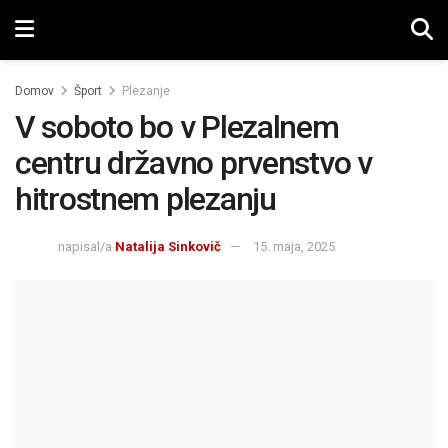
Domov
Šport
Plezanje
V soboto bo v Plezalnem
centru državno prvenstvo v
hitrostnem plezanju
napisal/a
Natalija Sinkovič
15. maja, 2025