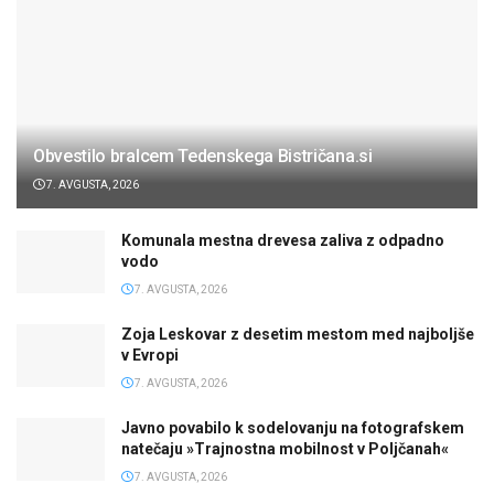
Obvestilo bralcem Tedenskega Bistričana.si
7. AVGUSTA, 2026
Komunala mestna drevesa zaliva z odpadno
vodo
7. AVGUSTA, 2026
Zoja Leskovar z desetim mestom med najboljše
v Evropi
7. AVGUSTA, 2026
Javno povabilo k sodelovanju na fotografskem
natečaju »Trajnostna mobilnost v Poljčanah«
7. AVGUSTA, 2026