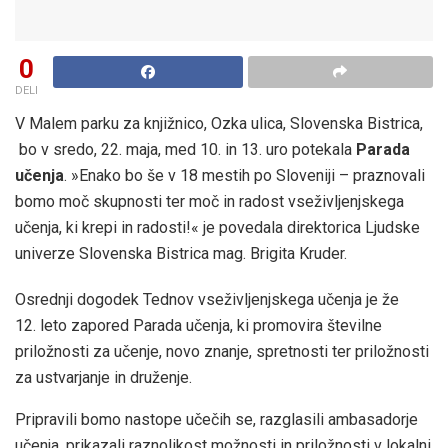
0
DELI
V Malem parku za knjižnico, Ozka ulica, Slovenska Bistrica,
bo v sredo, 22. maja, med 10. in 13. uro potekala
Parada
učenja
. »Enako bo še v 18 mestih po Sloveniji – praznovali
bomo moč skupnosti ter moč in radost vseživljenjskega
učenja, ki krepi in radosti!« je povedala direktorica Ljudske
univerze Slovenska Bistrica mag. Brigita Kruder.
Osrednji dogodek Tednov vseživljenjskega učenja je že
12. leto zapored Parada učenja, ki promovira številne
priložnosti za učenje, novo znanje, spretnosti ter priložnosti
za ustvarjanje in druženje.
Pripravili bomo nastope učečih se, razglasili ambasadorje
učenja, prikazali raznolikost možnosti in priložnosti v lokalni