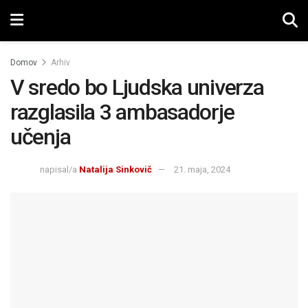
Domov
Arhiv
V sredo bo Ljudska univerza
razglasila 3 ambasadorje
učenja
napisal/a
Natalija Sinkovič
21. maja, 2024