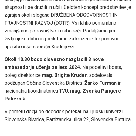
skupnosti, se družili in učili. Celoten koncept predstavitev je
zgrajen okoli slogana DRUŽBENA ODGOVORNOST IN
TRAJNOSTNI RAZVOJ (DOTR). Vsi lahko pomembno
zmanjšamo potrošništvo in rabo reči. Podaljšamo jim
življenjsko dobo in poskrbimo za kroženje ter ponovno
uporabo,« še sporoča Kruderjeva.
Okoli 10.30 bodo slovesno razglasili 3 nove
ambasadorje učenja za leto 2024.
Na podelitvi bosta,
poleg direktorice
mag. Brigite Kruder
, sodelovala
podžupan Občine Slovenska Bistrica
Žarko Furman
in
nacionalna koordinatorica TVU,
mag. Zvonka Pangerc
Pahernik
.
V primeru dežja bo dogodek potekal na Ljudski univerzi
Slovenska Bistrica, Partizanska ulica 22, Slovenska Bistrica.