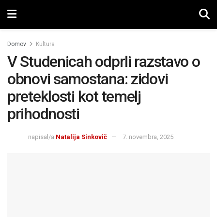
Domov
Kultura
V Studenicah odprli razstavo o
obnovi samostana: zidovi
preteklosti kot temelj
prihodnosti
napisal/a
Natalija Sinkovič
7. novembra, 2025