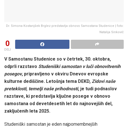
Dr. Simona Kostanjšek Brglez predstavlja obnovo Samostana Studenice | foto:
Natalija Sinkovič
0
DELI
V Samostanu Studenice so v četrtek, 30. oktobra,
odprli razstavo
Studeniški samostan v luči obnovitvenih
posegov
, pripravljeno v okviru Dnevov evropske
kulturne dediščine. Letošnja tema DEKD,
Zidovi naše
preteklosti, temelji naše prihodnosti
, je tudi podnaslov
razstave, ki predstavlja ključne posege v obnovo
samostana od devetdesetih let do najnovejših del,
zaključenih leta 2025.
Studeniški samostan je eden najpomembnejših