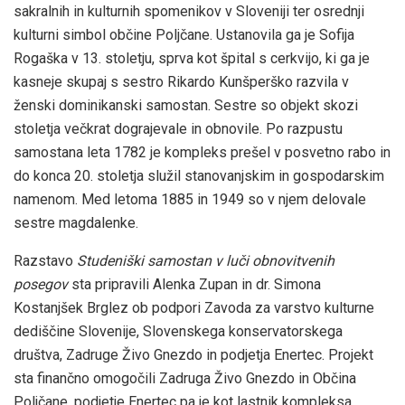
sakralnih in kulturnih spomenikov v Sloveniji ter osrednji
kulturni simbol občine Poljčane. Ustanovila ga je Sofija
Rogaška v 13. stoletju, sprva kot špital s cerkvijo, ki ga je
kasneje skupaj s sestro Rikardo Kunšperško razvila v
ženski dominikanski samostan. Sestre so objekt skozi
stoletja večkrat dograjevale in obnovile. Po razpustu
samostana leta 1782 je kompleks prešel v posvetno rabo in
do konca 20. stoletja služil stanovanjskim in gospodarskim
namenom. Med letoma 1885 in 1949 so v njem delovale
sestre magdalenke.
Razstavo
Studeniški samostan v luči obnovitvenih
posegov
sta pripravili Alenka Zupan in dr. Simona
Kostanjšek Brglez ob podpori Zavoda za varstvo kulturne
dediščine Slovenije, Slovenskega konservatorskega
društva, Zadruge Živo Gnezdo in podjetja Enertec. Projekt
sta finančno omogočili Zadruga Živo Gnezdo in Občina
Poljčane, podjetje Enertec pa je kot lastnik kompleksa