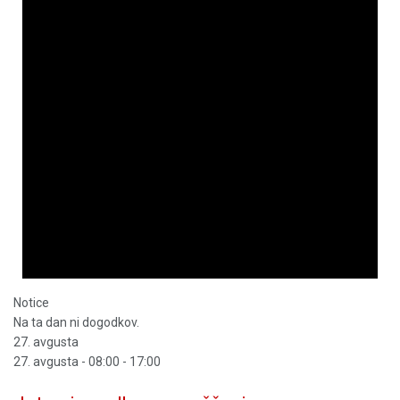
Notice
Na ta dan ni dogodkov.
27. avgusta
27. avgusta - 08:00
-
17:00