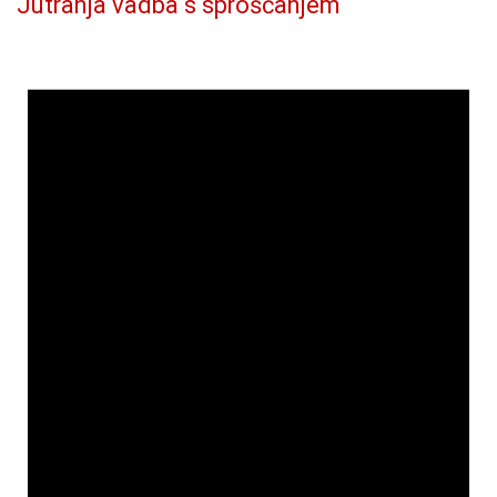
Jutranja vadba s sproščanjem