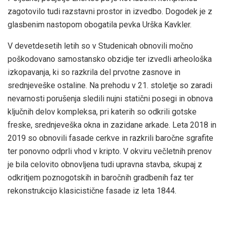
zagotovilo tudi razstavni prostor in izvedbo. Dogodek je z
glasbenim nastopom obogatila pevka Urška Kavkler.
V devetdesetih letih so v Studenicah obnovili močno
poškodovano samostansko obzidje ter izvedli arheološka
izkopavanja, ki so razkrila del prvotne zasnove in
srednjeveške ostaline. Na prehodu v 21. stoletje so zaradi
nevarnosti porušenja sledili nujni statični posegi in obnova
ključnih delov kompleksa, pri katerih so odkrili gotske
freske, srednjeveška okna in zazidane arkade. Leta 2018 in
2019 so obnovili fasade cerkve in razkrili baročne sgrafite
ter ponovno odprli vhod v kripto. V okviru večletnih prenov
je bila celovito obnovljena tudi upravna stavba, skupaj z
odkritjem poznogotskih in baročnih gradbenih faz ter
rekonstrukcijo klasicistične fasade iz leta 1844.