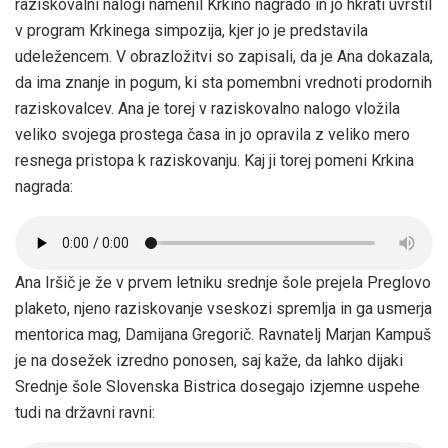
raziskovalni nalogi namenil Krkino nagrado in jo hkrati uvrstil
v program Krkinega simpozija, kjer jo je predstavila
udeležencem. V obrazložitvi so zapisali, da je Ana dokazala,
da ima znanje in pogum, ki sta pomembni vrednoti prodornih
raziskovalcev. Ana je torej v raziskovalno nalogo vložila
veliko svojega prostega časa in jo opravila z veliko mero
resnega pristopa k raziskovanju. Kaj ji torej pomeni Krkina
nagrada:
Ana Iršič je že v prvem letniku srednje šole prejela Preglovo
plaketo, njeno raziskovanje vseskozi spremlja in ga usmerja
mentorica mag, Damijana Gregorič. Ravnatelj Marjan Kampuš
je na dosežek izredno ponosen, saj kaže, da lahko dijaki
Srednje šole Slovenska Bistrica dosegajo izjemne uspehe
tudi na državni ravni: