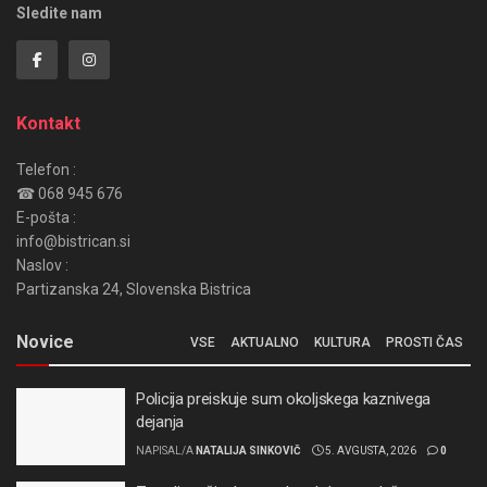
Sledite nam
Kontakt
Telefon :
☎ 068 945 676
E-pošta :
info@bistrican.si
Naslov :
Partizanska 24, Slovenska Bistrica
Novice
VSE
AKTUALNO
KULTURA
PROSTI ČAS
Policija preiskuje sum okoljskega kaznivega
dejanja
NAPISAL/A
NATALIJA SINKOVIČ
5. AVGUSTA, 2026
0