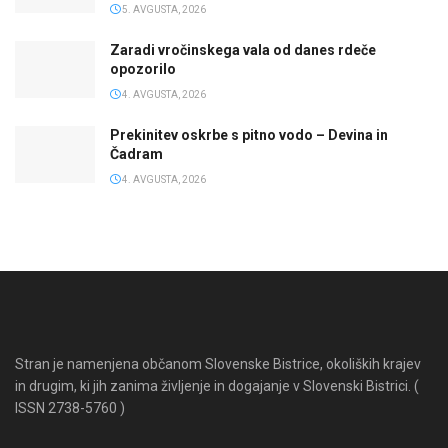
5. AVGUSTA, 2026
Zaradi vročinskega vala od danes rdeče
opozorilo
4. AVGUSTA, 2026
Prekinitev oskrbe s pitno vodo – Devina in
Čadram
4. AVGUSTA, 2026
Stran je namenjena občanom Slovenske Bistrice, okoliških krajev
in drugim, ki jih zanima življenje in dogajanje v Slovenski Bistrici. (
ISSN 2738-5760 )