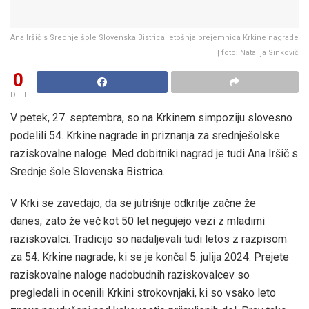
Ana Iršič s Srednje šole Slovenska Bistrica letošnja prejemnica Krkine nagrade
| foto: Natalija Sinkovič
0
DELI
V petek, 27. septembra, so na Krkinem simpoziju slovesno
podelili 54. Krkine nagrade in priznanja za srednješolske
raziskovalne naloge. Med dobitniki nagrad je tudi Ana Iršič s
Srednje šole Slovenska Bistrica.
V Krki se zavedajo, da se jutrišnje odkritje začne že
danes, zato že več kot 50 let negujejo vezi z mladimi
raziskovalci. Tradicijo so nadaljevali tudi letos z razpisom
za 54. Krkine nagrade, ki se je končal 5. julija 2024. Prejete
raziskovalne naloge nadobudnih raziskovalcev so
pregledali in ocenili Krkini strokovnjaki, ki so vsako leto