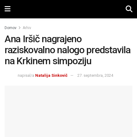
Domov
Arhiv
Ana Iršič nagrajeno
raziskovalno nalogo predstavila
na Krkinem simpoziju
napisal/a
Natalija Sinkovič
27. septembra, 2024