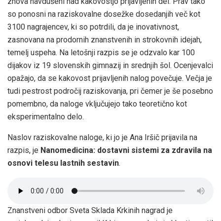
znova navdušeni nad kakovostjo prijavljenih del. Prav tako
so ponosni na raziskovalne dosežke dosedanjih več kot
3100 nagrajencev, ki so potrdili, da je inovativnost,
zasnovana na prodornih znanstvenih in strokovnih idejah,
temelj uspeha. Na letošnji razpis se je odzvalo kar 100
dijakov iz 19 slovenskih gimnazij in srednjih šol. Ocenjevalci
opažajo, da se kakovost prijavljenih nalog povečuje. Večja je
tudi pestrost področij raziskovanja, pri čemer je še posebno
pomembno, da naloge vključujejo tako teoretično kot
eksperimentalno delo.
Naslov raziskovalne naloge, ki jo je Ana Iršič prijavila na
razpis, je
Nanomedicina: dostavni sistemi za zdravila na
osnovi telesu lastnih sestavin
.
Znanstveni odbor Sveta Sklada Krkinih nagrad je