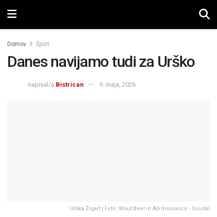
Domov
Šport
Danes navijamo tudi za Urško
napisal/a
Bistrican
9. maja, 2026
Urška Žigart | Foto: Wout Beel in AG Insurance - Soudal