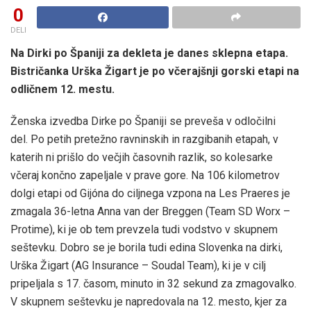
0
DELI
Na Dirki po Španiji za dekleta je danes sklepna etapa.
Bistričanka Urška Žigart je po včerajšnji gorski etapi na
odličnem 12. mestu.
Ženska izvedba Dirke po Španiji se preveša v odločilni
del. Po petih pretežno ravninskih in razgibanih etapah, v
katerih ni prišlo do večjih časovnih razlik, so kolesarke
včeraj končno zapeljale v prave gore. Na 106 kilometrov
dolgi etapi od Gijóna do ciljnega vzpona na Les Praeres je
zmagala 36-letna Anna van der Breggen (Team SD Worx –
Protime), ki je ob tem prevzela tudi vodstvo v skupnem
seštevku. Dobro se je borila tudi edina Slovenka na dirki,
Urška Žigart (AG Insurance – Soudal Team), ki je v cilj
pripeljala s 17. časom, minuto in 32 sekund za zmagovalko.
V skupnem seštevku je napredovala na 12. mesto, kjer za