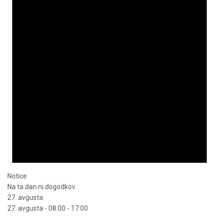
Notice
Na ta dan ni dogodkov.
27. avgusta
27. avgusta - 08:00
-
17:00