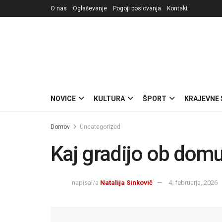
O nas
Oglaševanje
Pogoji poslovanja
Kontakt
NOVICE
KULTURA
ŠPORT
KRAJEVNE
Domov
Uncategorized
Kaj gradijo ob domu
napisal/a
Natalija Sinkovič
4. februarja, 2026