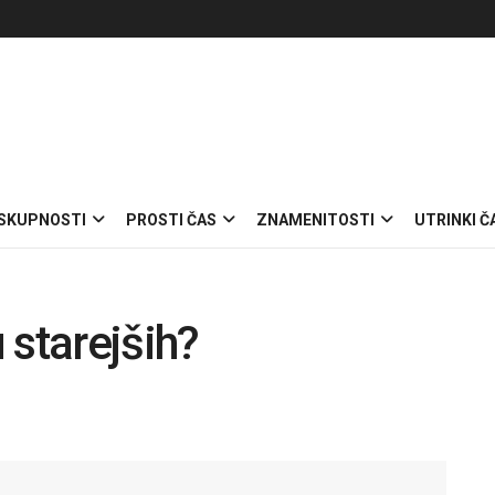
 SKUPNOSTI
PROSTI ČAS
ZNAMENITOSTI
UTRINKI Č
 starejših?