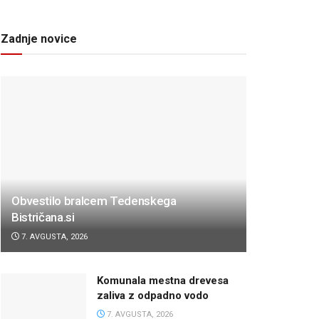
Zadnje novice
Obvestilo bralcem Tedenskega
Bistričana.si
7. AVGUSTA, 2026
Komunala mestna drevesa
zaliva z odpadno vodo
7. AVGUSTA, 2026