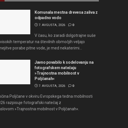
Komunala mestna drevesa zaliva z
odpadno vodo
7. AVGUSTA, 2026
0
V času, ko zaradi dolgotrajne suše
 visokih temperatur na številnih območjih veljajo
ejitve porabe pitne vode, je med nekaterimi...
Javno povabilo k sodelovanju na
fotografskem natečaju
»Trajnostna mobilnost v
Poljčanah«
7. AVGUSTA, 2026
0
čina Poljčane v okviru Evropskega tedna mobilnosti
26 razpisuje fotografski natečaj z
slovom »Trajnostna mobilnost v Poljčanah«.