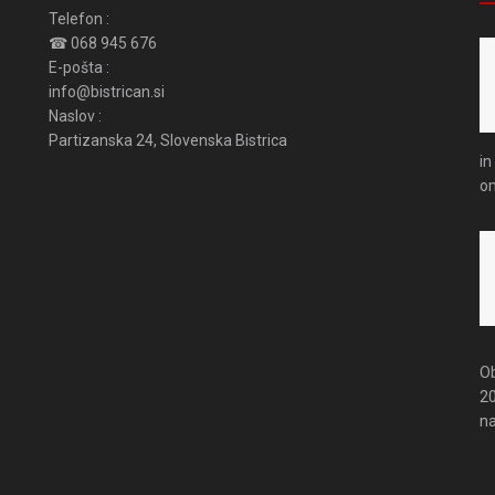
Telefon :
☎ 068 945 676
E-pošta :
info@bistrican.si
Naslov :
Partizanska 24, Slovenska Bistrica
in
om
Ob
20
na