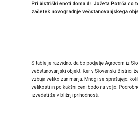
Pri bistriški enoti doma dr. Jožeta Potrča so 
začetek novogradnje večstanovanjskega obje
S table je razvidno, da bo podjetje Agrocom iz S
večstanovanjski objekt. Ker v Slovenski Bistrici ž
vzbuja veliko zanimanja. Mnogi se sprašujejo, kol
velikosti in po kakšni ceni bodo na voljo. Podrob
izvedeti že v bližnji prihodnosti.