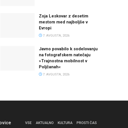
Zoja Leskovar z desetim
mestom med najboljše v
Evropi
7. AVGUSTA, 2026
Javno povabilo k sodelovanju
na fotografskem natečaju
»Trajnostna mobilnost v
Poljčanah«
7. AVGUSTA, 2026
ovice
VSE
AKTUALNO
KULTURA
PROSTI ČAS