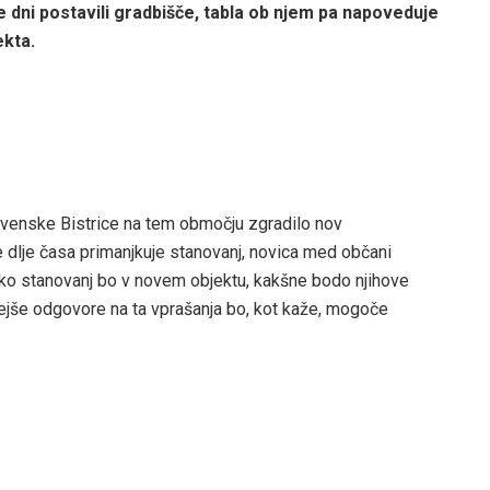
te dni postavili gradbišče, tabla ob njem pa napoveduje
kta.
lovenske Bistrice na tem območju zgradilo nov
e dlje časa primanjkuje stanovanj, novica med občani
iko stanovanj bo v novem objektu, kakšne bodo njihove
nejše odgovore na ta vprašanja bo, kot kaže, mogoče