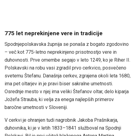
775 let neprekinjene vere in tradicije
Spodnjepolskavska župnija se ponaša z bogato zgodovino
– več kot 775-letno neprekinjeno prisotnostjo vere in
duhovnosti. Prve omembe segajo v leto 1249, ko je Riher II.
Polskavski na robu vasi zgradil prvo cerkvico, posvečeno
svetemu Štefanu. Današnja cerkev, zgrajena okoli leta 1680,
ima pet oltarjev in je pravi biser sakralne umetnosti.
Osrednje mesto v njej ima veliki Štefanov oltar, delo kiparja
Jožefa Strauba, ki velja za enega najlepših primerov
baročne umetnosti v Sloveniji.
V cerkvi je ohranjen tudi nagrobnik Jakoba Prašnikarja,
duhovnika, ki je v letih 1833–1841 služboval na Spodnji
Polskavi. Bil je prvi učitelj blaženega Antona Martina