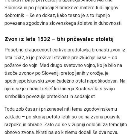
Slomška in po priprošnji Slomškove matere tudi njegov
dobrotnik – še en dokaz, kako tesno je s to župnijo
povezana zgodovina slovenskega šolstva in duhovnosti.
Zvon iz leta 1532 – tihi pričevalec stoletij
Posebno dragocenost cerkve predstavlja bronasti zvon iz
leta 1532, ki je preživel številne preizkušnje časa – od
požarov do vojn. Med drugo svetovno vojno, ko je bilo na
tisoče zvonov po Sloveniji pretopljenih v orožje, je
spodnjepolskavski zvon čudežno ostal nepoškodovan. Na
njem se je ohranil relief križanega Kristusa, ki s svojo
simboliko povezuje preteklost in sedanjost.
Toda zob časa ni prizanesel niti temu zgodovinskemu
zakladu – po skoraj petsto letih so se na zvonu pojavile
razpoke in obrabe. Zato so se v župniji odločili za temeljito
obnovo zvona, hkrati pa so k njemu dodali še dva nova,