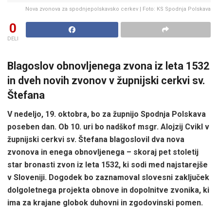
Nova zvonova za spodnjepolskavsko cerkev | Foto: KS Spodnja Polskava
0
DELI
Blagoslov obnovljenega zvona iz leta 1532
in dveh novih zvonov v župnijski cerkvi sv.
Štefana
V nedeljo, 19. oktobra, bo za župnijo Spodnja Polskava
poseben dan. Ob 10. uri bo nadškof msgr. Alojzij Cvikl v
župnijski cerkvi sv. Štefana blagoslovil dva nova
zvonova in enega obnovljenega – skoraj pet stoletij
star bronasti zvon iz leta 1532, ki sodi med najstarejše
v Sloveniji. Dogodek bo zaznamoval slovesni zaključek
dolgoletnega projekta obnove in dopolnitve zvonika, ki
ima za krajane globok duhovni in zgodovinski pomen.