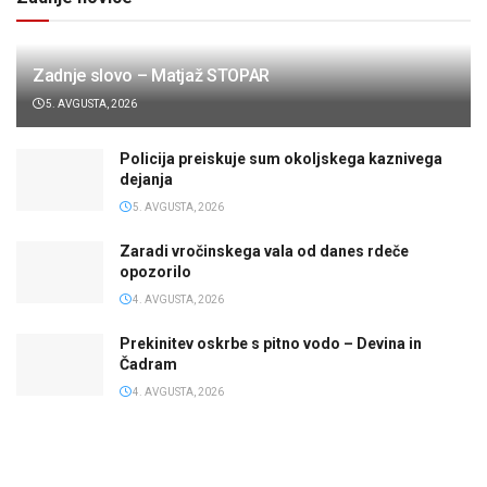
Zadnje slovo – Matjaž STOPAR
5. AVGUSTA, 2026
Policija preiskuje sum okoljskega kaznivega
dejanja
5. AVGUSTA, 2026
Zaradi vročinskega vala od danes rdeče
opozorilo
4. AVGUSTA, 2026
Prekinitev oskrbe s pitno vodo – Devina in
Čadram
4. AVGUSTA, 2026