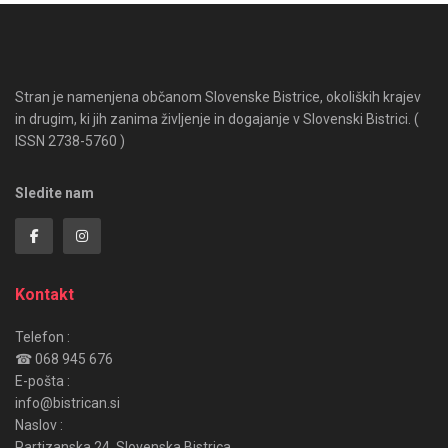
Stran je namenjena občanom Slovenske Bistrice, okoliških krajev
in drugim, ki jih zanima življenje in dogajanje v Slovenski Bistrici. (
ISSN 2738-5760 )
Sledite nam
Kontakt
Telefon :
☎ 068 945 676
E-pošta :
info@bistrican.si
Naslov :
Partizanska 24, Slovenska Bistrica