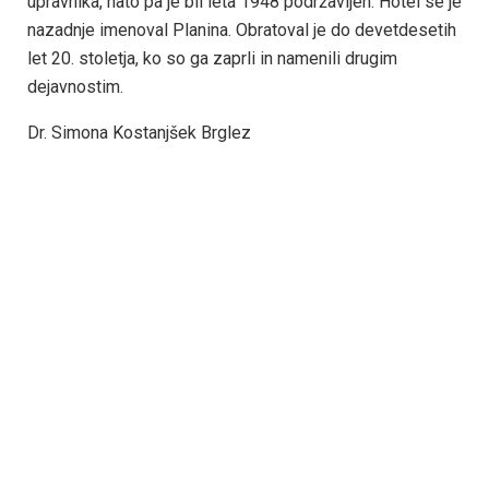
upravnika, nato pa je bil leta 1948 podržavljen. Hotel se je
nazadnje imenoval Planina. Obratoval je do devetdesetih
let 20. stoletja, ko so ga zaprli in namenili drugim
dejavnostim.
Dr. Simona Kostanjšek Brglez