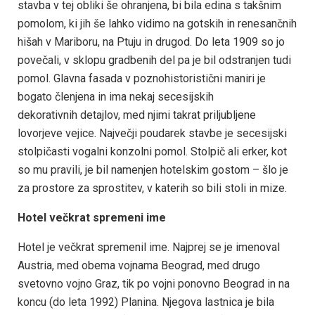
stavba v tej obliki še ohranjena, bi bila edina s takšnim
pomolom, ki jih še lahko vidimo na gotskih in renesančnih
hišah v Mariboru, na Ptuju in drugod. Do leta 1909 so jo
povečali, v sklopu gradbenih del pa je bil odstranjen tudi
pomol. Glavna fasada v poznohistoristični maniri je
bogato členjena in ima nekaj secesijskih
dekorativnih detajlov, med njimi takrat priljubljene
lovorjeve vejice. Največji poudarek stavbe je secesijski
stolpičasti vogalni konzolni pomol. Stolpič ali erker, kot
so mu pravili, je bil namenjen hotelskim gostom – šlo je
za prostore za sprostitev, v katerih so bili stoli in mize.
Hotel večkrat spremeni ime
Hotel je večkrat spremenil ime. Najprej se je imenoval
Austria, med obema vojnama Beograd, med drugo
svetovno vojno Graz, tik po vojni ponovno Beograd in na
koncu (do leta 1992) Planina. Njegova lastnica je bila