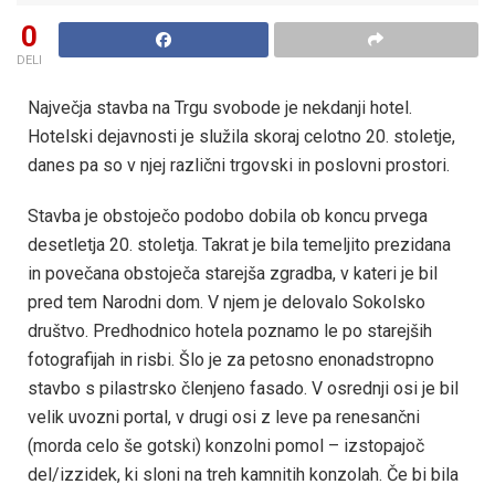
0
DELI
Največja stavba na Trgu svobode je nekdanji hotel.
Hotelski dejavnosti je služila skoraj celotno 20. stoletje,
danes pa so v njej različni trgovski in poslovni prostori.
Stavba je obstoječo podobo dobila ob koncu prvega
desetletja 20. stoletja. Takrat je bila temeljito prezidana
in povečana obstoječa starejša zgradba, v kateri je bil
pred tem Narodni dom. V njem je delovalo Sokolsko
društvo. Predhodnico hotela poznamo le po starejših
fotografijah in risbi. Šlo je za petosno enonadstropno
stavbo s pilastrsko členjeno fasado. V osrednji osi je bil
velik uvozni portal, v drugi osi z leve pa renesančni
(morda celo še gotski) konzolni pomol – izstopajoč
del/izzidek, ki sloni na treh kamnitih konzolah. Če bi bila