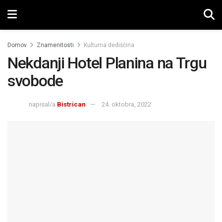
Domov
Znamenitosti
Kulturna dediščina
Nekdanji Hotel Planina na Trgu
svobode
napisal/a
Bistrican
24. oktobra, 2022