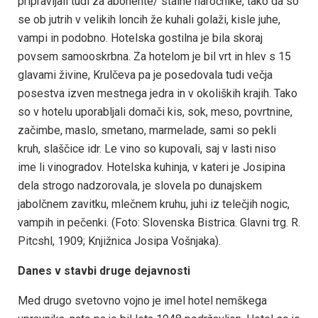
pripravljali tudi za abonente/ stalne naročnike, tako da so
se ob jutrih v velikih loncih že kuhali golaži, kisle juhe,
vampi in podobno. Hotelska gostilna je bila skoraj
povsem samooskrbna. Za hotelom je bil vrt in hlev s 15
glavami živine, Krulčeva pa je posedovala tudi večja
posestva izven mestnega jedra in v okoliških krajih. Tako
so v hotelu uporabljali domači kis, sok, meso, povrtnine,
začimbe, maslo, smetano, marmelade, sami so pekli
kruh, slaščice idr. Le vino so kupovali, saj v lasti niso
ime li vinogradov. Hotelska kuhinja, v kateri je Josipina
dela strogo nadzorovala, je slovela po dunajskem
jabolčnem zavitku, mlečnem kruhu, juhi iz telečjih nogic,
vampih in pečenki. (Foto: Slovenska Bistrica. Glavni trg. R.
Pitcshl, 1909; Knjižnica Josipa Vošnjaka).
Danes v stavbi druge dejavnosti
Med drugo svetovno vojno je imel hotel nemškega