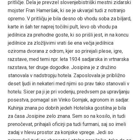
pritličje. Dela je prevzel slovenjebistriški mestni zidarski
mojster Fran Hameršak, ki se je ukvarjal tudi z notranjo
opremo. V pritličju je bila desno ob vhodu soba za biljard,
karte in šah ter naprej točilni pult, levo ob vhodu pa
jedilnica za prehodne goste, ki so prišli jest, in na koncu
jedilnice za zložljivimi vrati še ena večja jedilnica
oziroma dvorana z odrom, kjer so prirejali plese, igre,
razstave, med temi npr. leta 1934 sadjarska in vrtnarska
razstava, ter druge dogodke. Josipina je z družino
stanovala v nadstropju hotela. Zaposlovala je približno
deset ljudi in nekateri med njimi so prav tako stanovali v
hotelu. Sicer pa ji je pri vodenju, predvsem pa upravljanju
posestva, pomagal sin Vinko Gornjak, agronom in sadjar.
Kuhinja znana po dobrih jedeh Hotelska gostilna je bila
za časa Josipine zelo znana. Sem so na kosilo, in tudi
prenočevat, prihajali oficirji pa tudi furmani, saj so imeli
zadaj v hlevu prostor za konjske vprege. Jedi so