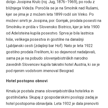
dolgo Josipina Krulc (roj. Jug, 1876−1969), po rodu z
bližnjega Videža. Poročila se je na Smolnik nad Rušami,
kjer se jima je z možem leta 1899 rodil sin Vinko. Po
moževi smrti je Josipina, por. Gornjak, prodala posesti na
Smolniku in prišla v Slovensko Bistrico, kjer je leta 1900
od Adelsteina kupila posestvo. Sprva je bila lastnica
hiše, velikega posestva in gostilne na današnji
Ljubljanski cesti (zdajšnji bar Hof). Nato je leta 1922
gostilno prodala Frelihom, ki so dejavnost nadaljevali,
sama pa je na pobudo slovenjebistriških narodno
zavednih Slovencev kupila takratni hotel Austria, ki se je
pod njenim vodstvom imenoval Beograd.
Hotel postopno obnovi
Kmalu je postala znana slovenjebistriška hotelirka in
gostilničarka. Skupaj z gospodarskimi poslopji zadaj je
hotel postopoma obnavljala. Leta 1932 je dala prenoviti