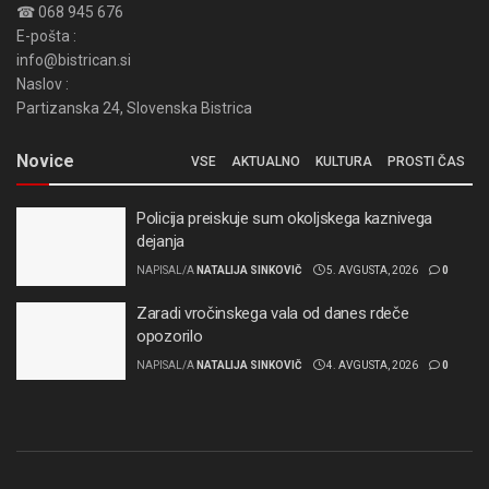
☎ 068 945 676
E-pošta :
info@bistrican.si
Naslov :
Partizanska 24, Slovenska Bistrica
Novice
VSE
AKTUALNO
KULTURA
PROSTI ČAS
Policija preiskuje sum okoljskega kaznivega
dejanja
NAPISAL/A
NATALIJA SINKOVIČ
5. AVGUSTA, 2026
0
Zaradi vročinskega vala od danes rdeče
opozorilo
NAPISAL/A
NATALIJA SINKOVIČ
4. AVGUSTA, 2026
0