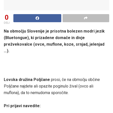
0
DELI
Na območju Slovenije je prisotna bolezen modri jezik
(Bluetongue), ki prizadene domače in divje
prežvekovalce (ovce, muflone, koze, srnjad, jelenjad
…).
Lovska družina Poljčane
prosi, če na območju občine
Poljčane najdete ali opazite poginulo žival (ovco ali
muflona), da to nemudoma sporočite.
Pri prijavi navedite: