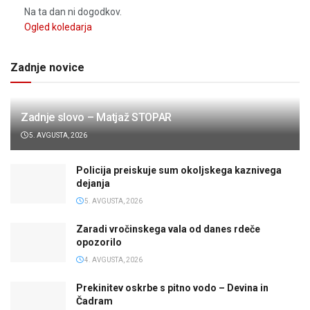
Na ta dan ni dogodkov.
Ogled koledarja
Zadnje novice
Zadnje slovo – Matjaž STOPAR
5. AVGUSTA, 2026
Policija preiskuje sum okoljskega kaznivega
dejanja
5. AVGUSTA, 2026
Zaradi vročinskega vala od danes rdeče
opozorilo
4. AVGUSTA, 2026
Prekinitev oskrbe s pitno vodo – Devina in
Čadram