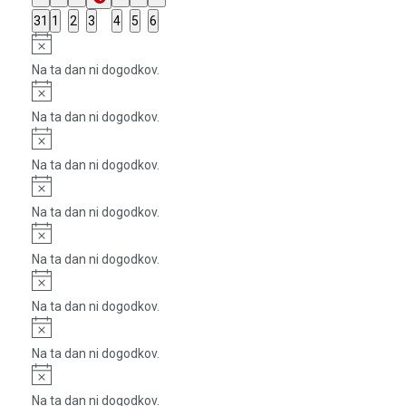
dogodki
dogodki
dogodki
dogodki
dogodki
dogodki
dogodek
0
0
0
0
0
0
0
31
1
2
3
4
5
6
dogodki
dogodki
dogodki
dogodki
dogodki
dogodki
dogodki
Notice
Na ta dan ni dogodkov.
Notice
Na ta dan ni dogodkov.
Notice
Na ta dan ni dogodkov.
Notice
Na ta dan ni dogodkov.
Notice
Na ta dan ni dogodkov.
Notice
Na ta dan ni dogodkov.
Notice
Na ta dan ni dogodkov.
Notice
Na ta dan ni dogodkov.