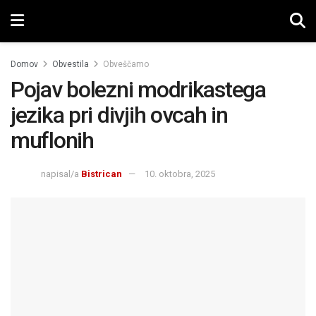
Domov
Obvestila
Obveščamo
Pojav bolezni modrikastega
jezika pri divjih ovcah in
muflonih
napisal/a
Bistrican
10. oktobra, 2025