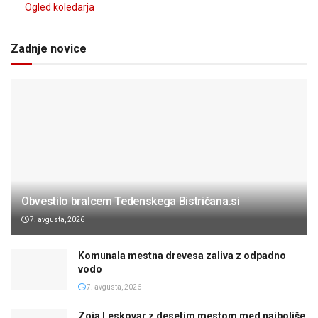
Ogled koledarja
Zadnje novice
Obvestilo bralcem Tedenskega Bistričana.si
7. avgusta, 2026
Komunala mestna drevesa zaliva z odpadno
vodo
7. avgusta, 2026
Zoja Leskovar z desetim mestom med najboljše