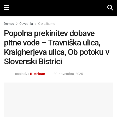
Domov
Obvestila
Obveščamo
Popolna prekinitev dobave
pitne vode – Travniška ulica,
Kraigherjeva ulica, Ob potoku v
Slovenski Bistrici
napisal/a
Bistrican
20. novembra, 2025