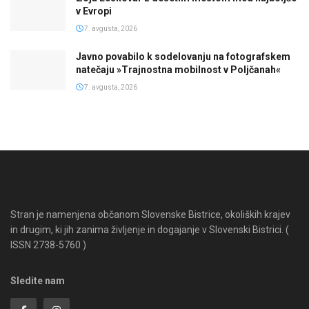
v Evropi
7. avgusta, 2026
Javno povabilo k sodelovanju na fotografskem
natečaju »Trajnostna mobilnost v Poljčanah«
7. avgusta, 2026
Stran je namenjena občanom Slovenske Bistrice, okoliških krajev
in drugim, ki jih zanima življenje in dogajanje v Slovenski Bistrici. (
ISSN 2738-5760 )
Sledite nam