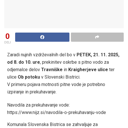
0
DELI
Zaradi nujnih vzdrževalnih del bo v
PETEK, 21. 11. 2025,
od 8. do 10. ure
, prekinitev oskrbe s pitno vodo za
odjemalce delov
Travniške
in
Kraigherjeve ulice
ter
ulice
Ob potoku
v Slovenski Bistrici.
V primeru pojava motnosti pitne vode je potrebno
izpiranje in prekuhavanje.
Navodila za prekuhavanje vode:
https://www.nijz.si/navodila-o-prekuhavanju-vode
Komunala Slovenska Bistrica se zahvaljuje za