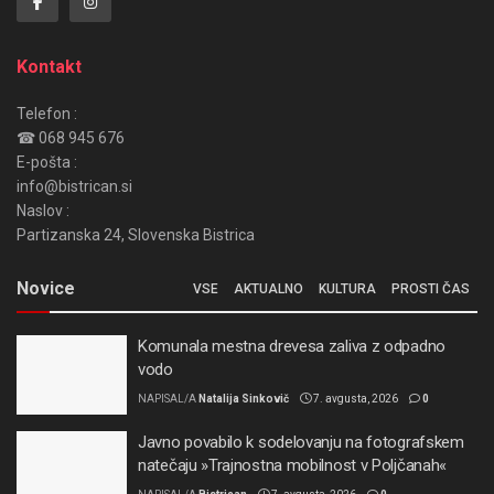
Kontakt
Telefon :
☎ 068 945 676
E-pošta :
info@bistrican.si
Naslov :
Partizanska 24, Slovenska Bistrica
Novice
VSE
AKTUALNO
KULTURA
PROSTI ČAS
Komunala mestna drevesa zaliva z odpadno
vodo
NAPISAL/A
Natalija Sinkovič
7. avgusta, 2026
0
Javno povabilo k sodelovanju na fotografskem
natečaju »Trajnostna mobilnost v Poljčanah«