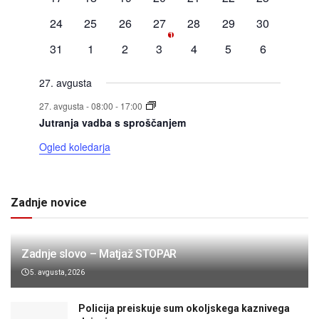
dogodki
dogodki
dogodki
dogodki
dogodki
dogodki
dogodki
0
0
0
1
0
0
0
24
25
26
27
28
29
30
1
dogodki
dogodki
dogodki
dogodek
dogodki
dogodki
dogodki
0
0
0
0
0
0
0
31
1
2
3
4
5
6
dogodki
dogodki
dogodki
dogodki
dogodki
dogodki
dogodki
27. avgusta
27. avgusta - 08:00
-
17:00
Jutranja vadba s sproščanjem
Ogled koledarja
Zadnje novice
Zadnje slovo – Matjaž STOPAR
5. avgusta, 2026
Policija preiskuje sum okoljskega kaznivega