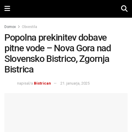
Domov
Obvestila
Popolna prekinitev dobave
pitne vode – Nova Gora nad
Slovensko Bistrico, Zgornja
Bistrica
napisal/a
Bistrican
21. januarja, 2025