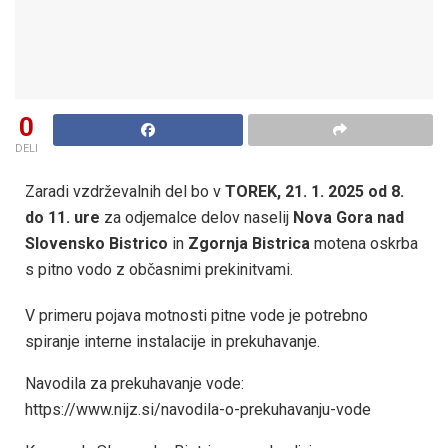
0
DELI
Zaradi vzdrževalnih del bo v
TOREK, 21. 1. 2025 od 8.
do 11. ure
za odjemalce delov naselij
Nova Gora nad
Slovensko Bistrico
in
Zgornja Bistrica
motena oskrba
s pitno vodo z občasnimi prekinitvami.
V primeru pojava motnosti pitne vode je potrebno
spiranje interne instalacije in prekuhavanje.
Navodila za prekuhavanje vode:
https://www.nijz.si/navodila-o-prekuhavanju-vode