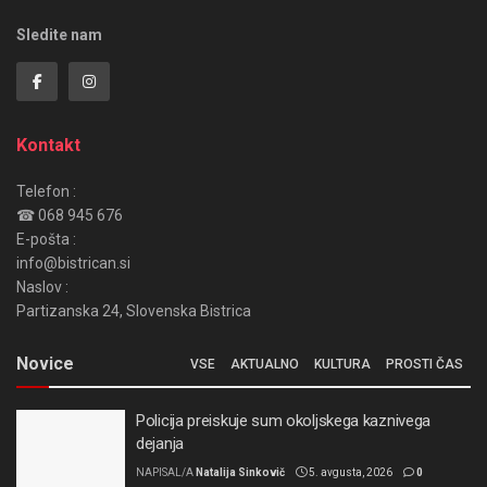
Sledite nam
Kontakt
Telefon :
☎ 068 945 676
E-pošta :
info@bistrican.si
Naslov :
Partizanska 24, Slovenska Bistrica
Novice
VSE
AKTUALNO
KULTURA
PROSTI ČAS
Policija preiskuje sum okoljskega kaznivega
dejanja
NAPISAL/A
Natalija Sinkovič
5. avgusta, 2026
0