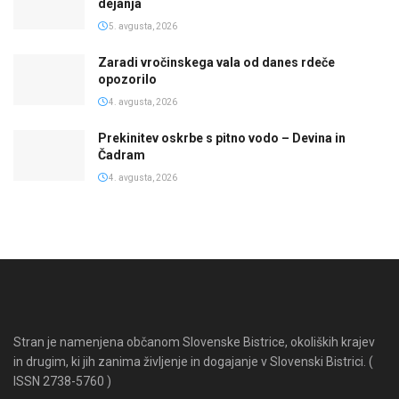
dejanja
5. avgusta, 2026
Zaradi vročinskega vala od danes rdeče
opozorilo
4. avgusta, 2026
Prekinitev oskrbe s pitno vodo – Devina in
Čadram
4. avgusta, 2026
Stran je namenjena občanom Slovenske Bistrice, okoliških krajev
in drugim, ki jih zanima življenje in dogajanje v Slovenski Bistrici. (
ISSN 2738-5760 )