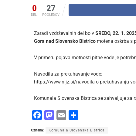
0
27
DELI
POGLEDOV
Zaradi vzdrževalnih del bo v
SREDO, 22. 1. 2025
Gora nad Slovensko Bistrico
motena oskrba s p
V primeru pojava motnosti pitne vode je potrebno
Navodila za prekuhavanje vode:
https://www.nijz.si/navodila-o-prekuhavanju-v
Komunala Slovenska Bistrica se zahvaljuje za 
F
M
E
S
a
a
m
h
Oznaka:
Komunala Slovenska Bistrica
c
st
ai
ar