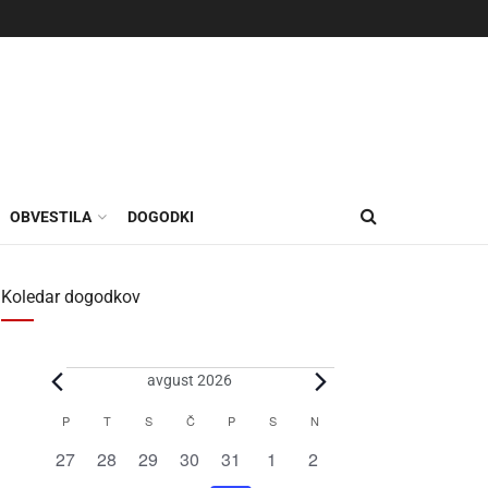
OBVESTILA
DOGODKI
Koledar dogodkov
avgust 2026
Koledar
P
T
S
Č
P
S
N
za
0
0
0
0
0
0
0
27
28
29
30
31
1
2
Dogodki
dogodki
dogodki
dogodki
dogodki
dogodki
dogodki
dogodki