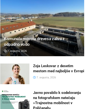
Komunala mestna drevesa zaliva z
odpadno vodo
7. avgusta, 2026
Zoja Leskovar z desetim
mestom med najboljše v Evropi
7. avgusta, 2026
Javno povabilo k sodelovanju
na fotografskem natečaju
»Trajnostna mobilnost v
Poljčanah«