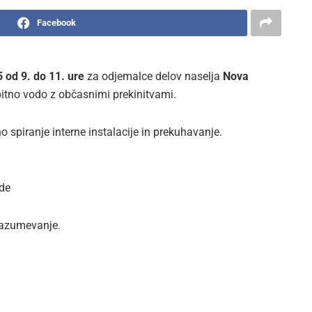
Facebook
 od 9. do 11. ure
za odjemalce delov naselja
Nova
itno vodo z občasnimi prekinitvami.
 spiranje interne instalacije in prekuhavanje.
ode
razumevanje.