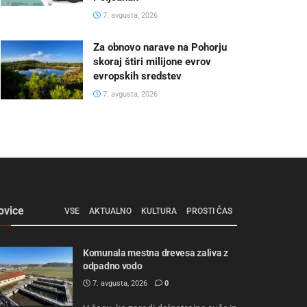
7. avgusta, 2026
Za obnovo narave na Pohorju
skoraj štiri milijone evrov
evropskih sredstev
7. avgusta, 2026
ovice
VSE
AKTUALNO
KULTURA
PROSTI ČAS
Komunala mestna drevesa zaliva z
odpadno vodo
7. avgusta, 2026
0