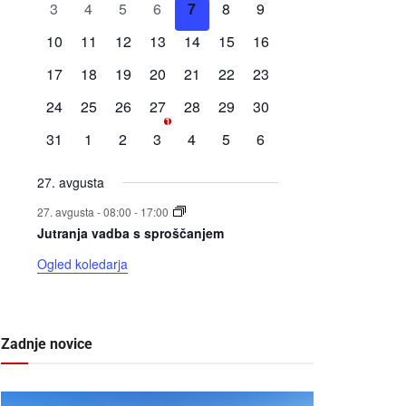
0
0
0
0
0
0
0
3
4
5
6
7
8
9
dogodki
dogodki
dogodki
dogodki
dogodki
dogodki
dogodki
0
0
0
0
0
0
0
10
11
12
13
14
15
16
dogodki
dogodki
dogodki
dogodki
dogodki
dogodki
dogodki
0
0
0
0
0
0
0
17
18
19
20
21
22
23
dogodki
dogodki
dogodki
dogodki
dogodki
dogodki
dogodki
0
0
0
1
0
0
0
24
25
26
27
28
29
30
1
dogodki
dogodki
dogodki
dogodek
dogodki
dogodki
dogodki
0
0
0
0
0
0
0
31
1
2
3
4
5
6
dogodki
dogodki
dogodki
dogodki
dogodki
dogodki
dogodki
27. avgusta
27. avgusta - 08:00
-
17:00
Jutranja vadba s sproščanjem
Ogled koledarja
Zadnje novice