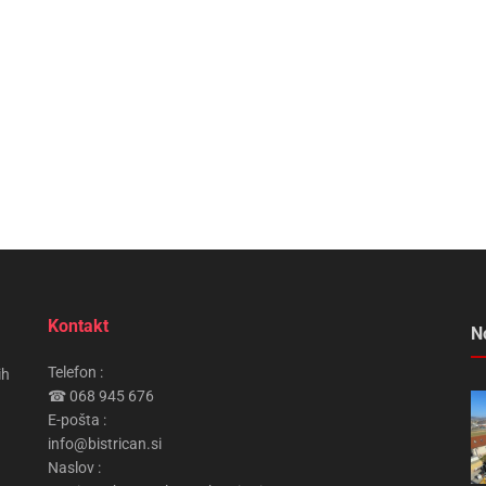
Kontakt
N
Telefon :
ih
☎ 068 945 676
E-pošta :
info@bistrican.si
Naslov :