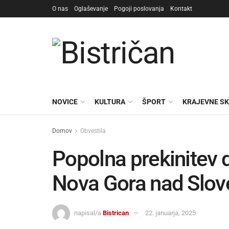
O nas
Oglaševanje
Pogoji poslovanja
Kontakt
NOVICE
KULTURA
ŠPORT
KRAJEVNE S
Domov
Obvestila
Popolna prekinitev 
Nova Gora nad Slov
napisal/a
Bistrican
22. januarja, 2025