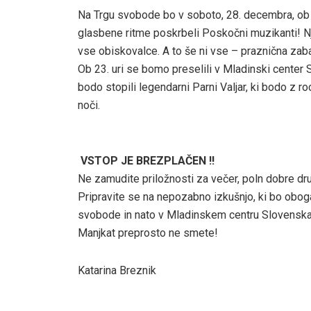
Na Trgu svobode bo v soboto, 28. decembra, ob 1
glasbene ritme poskrbeli Poskočni muzikanti! Nj
vse obiskovalce. A to še ni vse – praznična zab
Ob 23. uri se bomo preselili v Mladinski center 
bodo stopili legendarni Parni Valjar, ki bodo z 
noči.
VSTOP JE BREZPLAČEN !!
Ne zamudite priložnosti za večer, poln dobre dru
Pripravite se na nepozabno izkušnjo, ki bo oboga
svobode in nato v Mladinskem centru Slovenska 
Manjkat preprosto ne smete!
Katarina Breznik