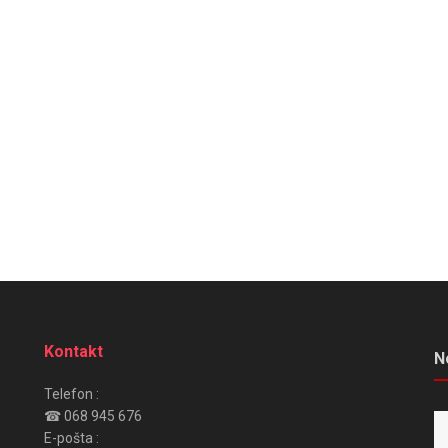
Kontakt
N
Telefon :
☎ 068 945 676
E-pošta :