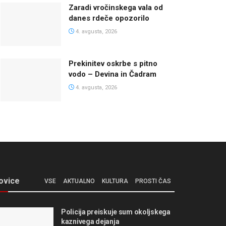
Zaradi vročinskega vala od
danes rdeče opozorilo
4. avgusta, 2026
Prekinitev oskrbe s pitno
vodo – Devina in Čadram
4. avgusta, 2026
ovice
VSE
AKTUALNO
KULTURA
PROSTI ČAS
Policija preiskuje sum okoljskega
kaznivega dejanja