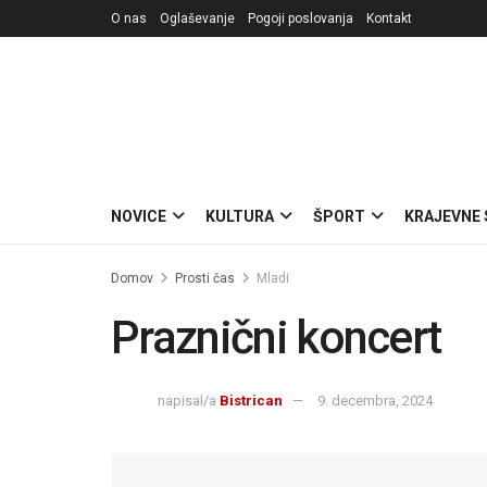
O nas
Oglaševanje
Pogoji poslovanja
Kontakt
NOVICE
KULTURA
ŠPORT
KRAJEVNE
Domov
Prosti čas
Mladi
Praznični koncert
napisal/a
Bistrican
9. decembra, 2024