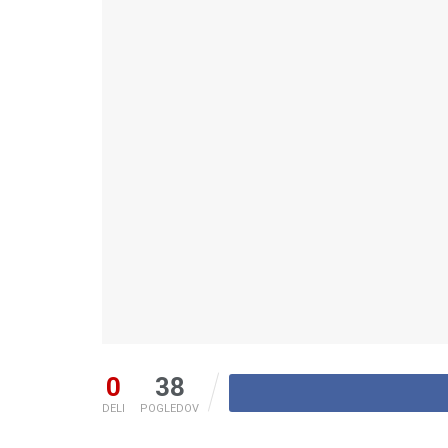
0
38
DELI
POGLEDOV