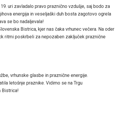
9. uri zavladalo pravo praznično vzdušje, saj bodo za
ihova energija in veseljaški duh bosta zagotovo ogrela
ava se bo nadaljevala!
Slovenska Bistrica, kjer nas čaka vrhunec večera. Na oder
rock ritmi poskrbeli za nepozaben zaključek praznične
žbe, vrhunske glasbe in praznične energije.
tila letošnje praznike. Vidimo se na Trgu
Bistrica!