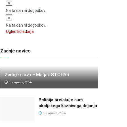
Notice
Na ta dan ni dogodkov.
Notice
Na ta dan ni dogodkov.
Ogled koledarja
Zadnje novice
Zadnje slovo – Matjaž STOPAR
5. avgusta, 2026
Policija preiskuje sum
okoljskega kaznivega dejanja
5. avgusta, 2026