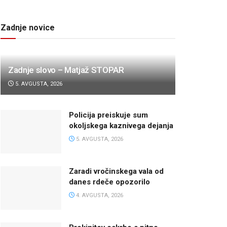
Zadnje novice
Zadnje slovo – Matjaž STOPAR
5. AVGUSTA, 2026
Policija preiskuje sum
okoljskega kaznivega dejanja
5. AVGUSTA, 2026
Zaradi vročinskega vala od
danes rdeče opozorilo
4. AVGUSTA, 2026