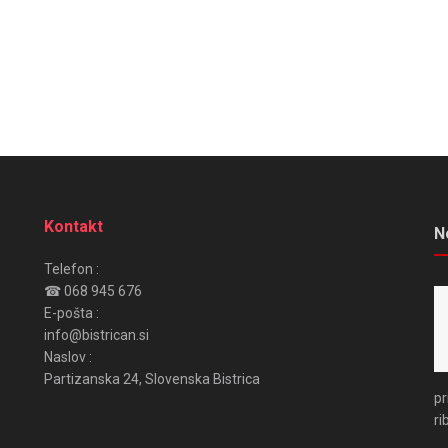
Kontakt
N
Telefon :
☎ 068 945 676
E-pošta :
info@bistrican.si
Naslov :
Partizanska 24, Slovenska Bistrica
pr
ri