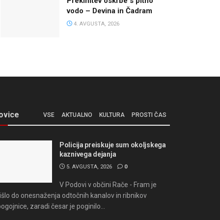
Prekinitev oskrbe s pitno
vodo – Devina in Čadram
4. AVGUSTA, 2026
ovice
VSE
AKTUALNO
KULTURA
PROSTI ČAS
Policija preiskuje sum okoljskega
kaznivega dejanja
5. AVGUSTA, 2026
0
V Podovi v občini Rače - Fram je
išlo do onesnaženja odtočnih kanalov in ribnikov
bogojnice, zaradi česar je poginilo...