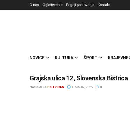
O nas
Oglaševanje
Pogoji poslovanja
Kontakt
NOVICE
KULTURA
ŠPORT
KRAJEVNE
Grajska ulica 12, Slovenska Bistrica
NAPISAL/A
BISTRICAN
1. MAJA, 2025
0