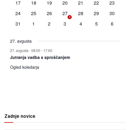
0
0
0
0
0
0
0
17
18
19
20
21
22
23
dogodki
dogodki
dogodki
dogodki
dogodki
dogodki
dogodki
0
0
0
1
0
0
0
24
25
26
27
28
29
30
1
dogodki
dogodki
dogodki
dogodek
dogodki
dogodki
dogodki
0
0
0
0
0
0
0
31
1
2
3
4
5
6
dogodki
dogodki
dogodki
dogodki
dogodki
dogodki
dogodki
27. avgusta
27. avgusta - 08:00
-
17:00
Jutranja vadba s sproščanjem
Ogled koledarja
Zadnje novice