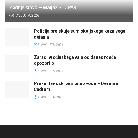
Zadnje slovo – Matjaž STOPAR
5. AVGUSTA, 2026
Policija preiskuje sum okoljskega kaznivega
dejanja
5. AVGUSTA, 2026
Zaradi vročinskega vala od danes rdeče
opozorilo
4. AVGUSTA, 2026
Prekinitev oskrbe s pitno vodo – Devina in
Čadram
4. AVGUSTA, 2026