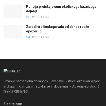
Policija preiskuje sum okoljskega kaznivega
dejanja
5. AVGUSTA, 2026
Zaradi vročinskega vala od danes rdeče
opozorilo
4. AVGUSTA, 2026
Stran je namenjena občanom Slovenske Bistrice, okoliških krajev
in drugim, ki jih zanima življenje in dogajanje v Slovenski Bistrici. (
ISSN 2738-5760 )
Sledite nam