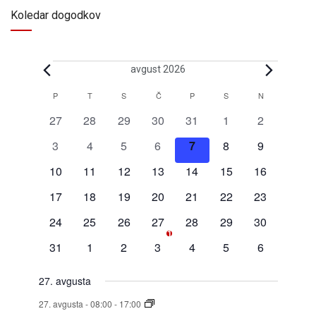
Koledar dogodkov
avgust 2026
P
T
S
Č
P
S
N
Koledar
0
0
0
0
0
0
0
27
28
29
30
31
1
2
za
dogodki
dogodki
dogodki
dogodki
dogodki
dogodki
dogodki
0
0
0
0
0
0
0
3
4
5
6
7
8
9
Dogodki
dogodki
dogodki
dogodki
dogodki
dogodki
dogodki
dogodki
0
0
0
0
0
0
0
10
11
12
13
14
15
16
dogodki
dogodki
dogodki
dogodki
dogodki
dogodki
dogodki
0
0
0
0
0
0
0
17
18
19
20
21
22
23
dogodki
dogodki
dogodki
dogodki
dogodki
dogodki
dogodki
0
0
0
1
0
0
0
24
25
26
27
28
29
30
1
dogodki
dogodki
dogodki
dogodek
dogodki
dogodki
dogodki
0
0
0
0
0
0
0
31
1
2
3
4
5
6
dogodki
dogodki
dogodki
dogodki
dogodki
dogodki
dogodki
27. avgusta
27. avgusta - 08:00
-
17:00