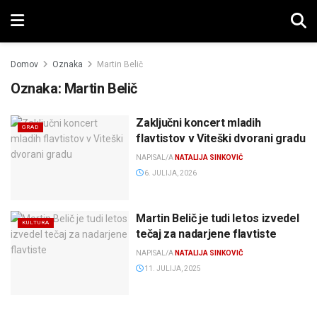
Domov
Oznaka
Martin Belič
Oznaka:
Martin Belič
Zaključni koncert mladih
GRAD
flavtistov v Viteški dvorani gradu
NAPISAL/A
NATALIJA SINKOVIČ
6. JULIJA, 2026
Martin Belič je tudi letos izvedel
KULTURA
tečaj za nadarjene flavtiste
NAPISAL/A
NATALIJA SINKOVIČ
11. JULIJA, 2025