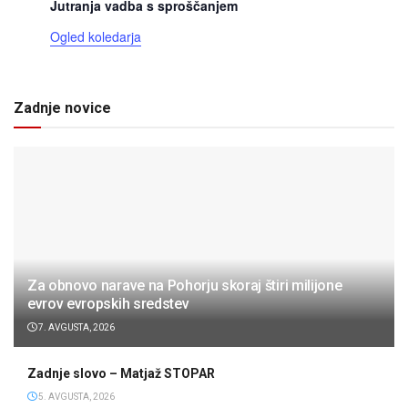
Jutranja vadba s sproščanjem
Ogled koledarja
Zadnje novice
Za obnovo narave na Pohorju skoraj štiri milijone
evrov evropskih sredstev
7. AVGUSTA, 2026
Zadnje slovo – Matjaž STOPAR
5. AVGUSTA, 2026