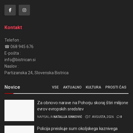
Kontakt
Telefon :
☎ 068 945 676
E-pošta :
info@bistrican.si
Naslov :
Partizanska 24, Slovenska Bistrica
Novice
VSE
AKTUALNO
KULTURA
PROSTI ČAS
Za obnovo narave na Pohorju skoraj štiri milijone
evrov evropskih sredstev
NAPISAL/A
NATALIJA SINKOVIČ
7. AVGUSTA, 2026
0
Policija preiskuje sum okoljskega kaznivega