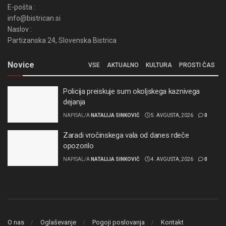
E-pošta :
info@bistrican.si
Naslov :
Partizanska 24, Slovenska Bistrica
Novice
VSE
AKTUALNO
KULTURA
PROSTI ČAS
Policija preiskuje sum okoljskega kaznivega
dejanja
NAPISAL/A
NATALIJA SINKOVIČ
5. AVGUSTA, 2026
0
Zaradi vročinskega vala od danes rdeče
opozorilo
NAPISAL/A
NATALIJA SINKOVIČ
4. AVGUSTA, 2026
0
O nas
Oglaševanje
Pogoji poslovanja
Kontakt