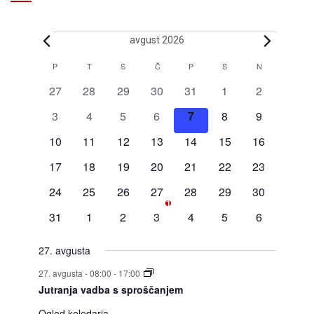
avgust 2026
P
T
S
Č
P
S
N
Koledar
0
0
0
0
0
0
0
27
28
29
30
31
1
2
za
dogodki
dogodki
dogodki
dogodki
dogodki
dogodki
dogodki
0
0
0
0
0
0
0
3
4
5
6
7
8
9
Dogodki
dogodki
dogodki
dogodki
dogodki
dogodki
dogodki
dogodki
0
0
0
0
0
0
0
10
11
12
13
14
15
16
dogodki
dogodki
dogodki
dogodki
dogodki
dogodki
dogodki
0
0
0
0
0
0
0
17
18
19
20
21
22
23
dogodki
dogodki
dogodki
dogodki
dogodki
dogodki
dogodki
0
0
0
1
0
0
0
24
25
26
27
28
29
30
1
dogodki
dogodki
dogodki
dogodek
dogodki
dogodki
dogodki
0
0
0
0
0
0
0
31
1
2
3
4
5
6
dogodki
dogodki
dogodki
dogodki
dogodki
dogodki
dogodki
27. avgusta
27. avgusta - 08:00
-
17:00
Jutranja vadba s sproščanjem
Ogled koledarja