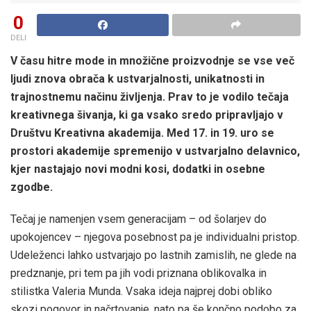
0
DELI
V času hitre mode in množične proizvodnje se vse več
ljudi znova obrača k ustvarjalnosti, unikatnosti in
trajnostnemu načinu življenja. Prav to je vodilo tečaja
kreativnega šivanja, ki ga vsako sredo pripravljajo v
Društvu Kreativna akademija. Med 17. in 19. uro se
prostori akademije spremenijo v ustvarjalno delavnico,
kjer nastajajo novi modni kosi, dodatki in osebne
zgodbe.
Tečaj je namenjen vsem generacijam – od šolarjev do
upokojencev – njegova posebnost pa je individualni pristop.
Udeleženci lahko ustvarjajo po lastnih zamislih, ne glede na
predznanje, pri tem pa jih vodi priznana oblikovalka in
stilistka Valeria Munda. Vsaka ideja najprej dobi obliko
skozi pogovor in načrtovanje, nato pa še končno podobo za