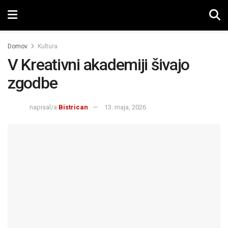
Domov
Kultura
V Kreativni akademiji šivajo
zgodbe
napisal/a
Bistrican
13. maja, 2026