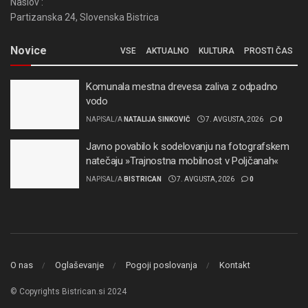
Naslov :
Partizanska 24, Slovenska Bistrica
Novice
VSE
AKTUALNO
KULTURA
PROSTI ČAS
Komunala mestna drevesa zaliva z odpadno
vodo
NAPISAL/A
NATALIJA SINKOVIČ
7. AVGUSTA, 2026
0
Javno povabilo k sodelovanju na fotografskem
natečaju »Trajnostna mobilnost v Poljčanah«
NAPISAL/A
BISTRICAN
7. AVGUSTA, 2026
0
O nas
Oglaševanje
Pogoji poslovanja
Kontakt
© Copyrights Bistrican.si 2024