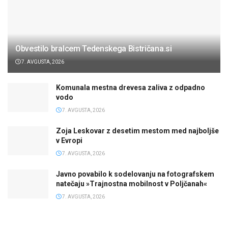
Obvestilo bralcem Tedenskega Bistričana.si
7. AVGUSTA, 2026
Komunala mestna drevesa zaliva z odpadno
vodo
7. AVGUSTA, 2026
Zoja Leskovar z desetim mestom med najboljše
v Evropi
7. AVGUSTA, 2026
Javno povabilo k sodelovanju na fotografskem
natečaju »Trajnostna mobilnost v Poljčanah«
7. AVGUSTA, 2026