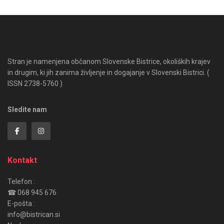
Stran je namenjena občanom Slovenske Bistrice, okoliških krajev
in drugim, ki jih zanima življenje in dogajanje v Slovenski Bistrici. (
ISSN 2738-5760 )
Sledite nam
Kontakt
Telefon :
☎ 068 945 676
E-pošta :
info@bistrican.si