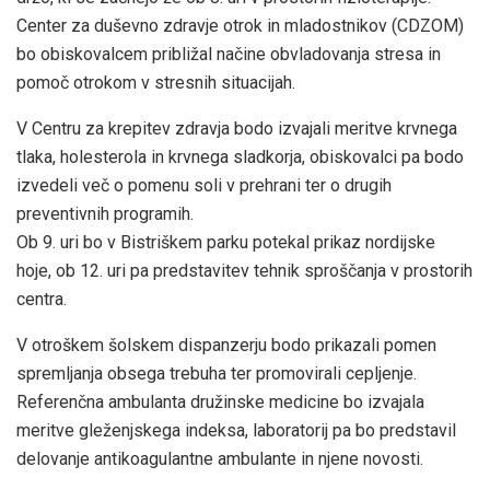
Center za duševno zdravje otrok in mladostnikov (CDZOM)
bo obiskovalcem približal načine obvladovanja stresa in
pomoč otrokom v stresnih situacijah.
V Centru za krepitev zdravja bodo izvajali meritve krvnega
tlaka, holesterola in krvnega sladkorja, obiskovalci pa bodo
izvedeli več o pomenu soli v prehrani ter o drugih
preventivnih programih.
Ob 9. uri bo v Bistriškem parku potekal prikaz nordijske
hoje, ob 12. uri pa predstavitev tehnik sproščanja v prostorih
centra.
V otroškem šolskem dispanzerju bodo prikazali pomen
spremljanja obsega trebuha ter promovirali cepljenje.
Referenčna ambulanta družinske medicine bo izvajala
meritve gleženjskega indeksa, laboratorij pa bo predstavil
delovanje antikoagulantne ambulante in njene novosti.