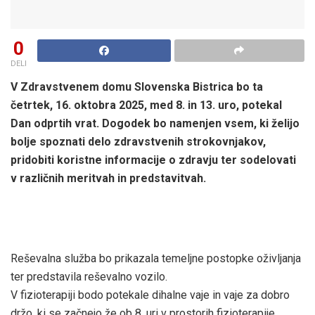
0
DELI
V Zdravstvenem domu Slovenska Bistrica bo ta
četrtek, 16. oktobra 2025, med 8. in 13. uro, potekal
Dan odprtih vrat. Dogodek bo namenjen vsem, ki želijo
bolje spoznati delo zdravstvenih strokovnjakov,
pridobiti koristne informacije o zdravju ter sodelovati
v različnih meritvah in predstavitvah.
Reševalna služba bo prikazala temeljne postopke oživljanja
ter predstavila reševalno vozilo.
V fizioterapiji bodo potekale dihalne vaje in vaje za dobro
držo, ki se začnejo že ob 8. uri v prostorih fizioterapije.