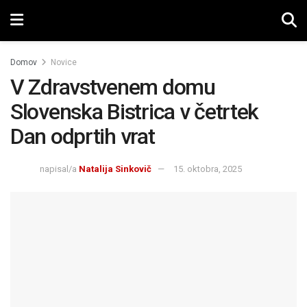
Domov
Novice
V Zdravstvenem domu
Slovenska Bistrica v četrtek
Dan odprtih vrat
napisal/a
Natalija Sinkovič
15. oktobra, 2025