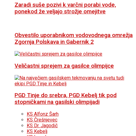
Zaradi suše pozivi k varčni porabi vode,
ponekod že veljajo strožje omejitve
Obvestilo uporabnikom vodovodnega omrežja
Zgornja Polskava in Gabernik 2
Veličastni sprejem za gasilce olimpijce
PGD Tinje do srebra, PGD Kebelj tik pod
stopničkami na gasilski olimpijadi
KS Alfonz Šarh
KS Črešnjevec
KS Dr. Jagodič
KS Kebelj