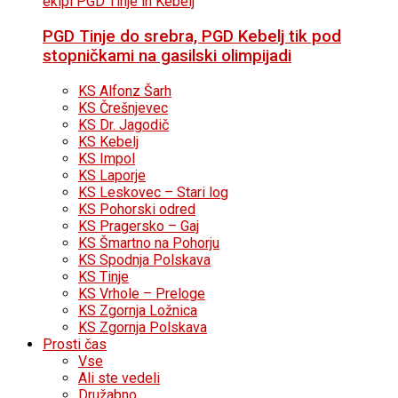
PGD Tinje do srebra, PGD Kebelj tik pod
stopničkami na gasilski olimpijadi
KS Alfonz Šarh
KS Črešnjevec
KS Dr. Jagodič
KS Kebelj
KS Impol
KS Laporje
KS Leskovec – Stari log
KS Pohorski odred
KS Pragersko – Gaj
KS Šmartno na Pohorju
KS Spodnja Polskava
KS Tinje
KS Vrhole – Preloge
KS Zgornja Ložnica
KS Zgornja Polskava
Prosti čas
Vse
Ali ste vedeli
Družabno