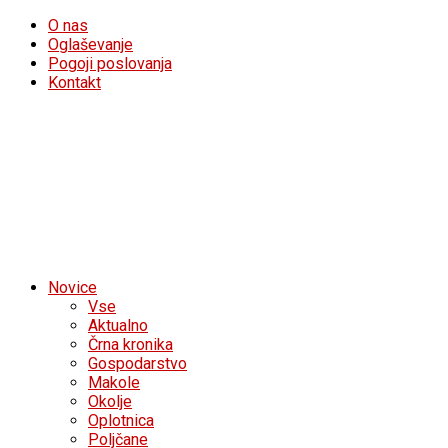
O nas
Oglaševanje
Pogoji poslovanja
Kontakt
Novice
Vse
Aktualno
Črna kronika
Gospodarstvo
Makole
Okolje
Oplotnica
Poljčane