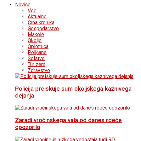
Novice
Vse
Aktualno
Črna kronika
Gospodarstvo
Makole
Okolje
Oplotnica
Poljčane
Šolstvo
Turizem
Zdravstvo
Policija preiskuje sum okoljskega kaznivega
dejanja
Zaradi vročinskega vala od danes rdeče
opozorilo