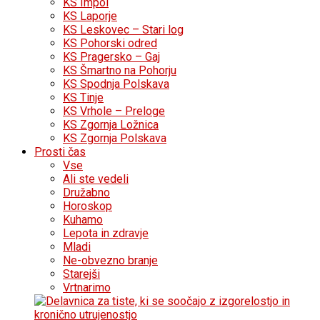
KS Impol
KS Laporje
KS Leskovec – Stari log
KS Pohorski odred
KS Pragersko – Gaj
KS Šmartno na Pohorju
KS Spodnja Polskava
KS Tinje
KS Vrhole – Preloge
KS Zgornja Ložnica
KS Zgornja Polskava
Prosti čas
Vse
Ali ste vedeli
Družabno
Horoskop
Kuhamo
Lepota in zdravje
Mladi
Ne-obvezno branje
Starejši
Vrtnarimo