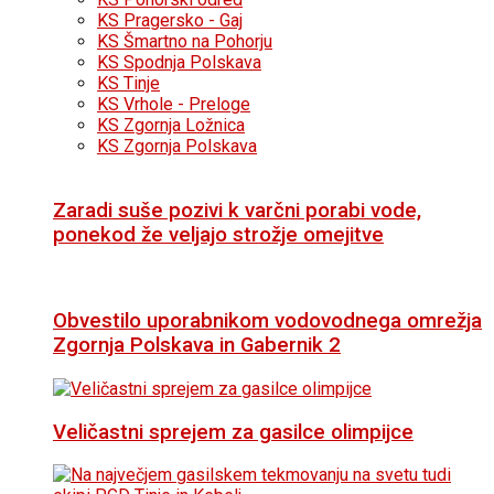
KS Pragersko - Gaj
KS Šmartno na Pohorju
KS Spodnja Polskava
KS Tinje
KS Vrhole - Preloge
KS Zgornja Ložnica
KS Zgornja Polskava
Zaradi suše pozivi k varčni porabi vode,
ponekod že veljajo strožje omejitve
Obvestilo uporabnikom vodovodnega omrežja
Zgornja Polskava in Gabernik 2
Veličastni sprejem za gasilce olimpijce