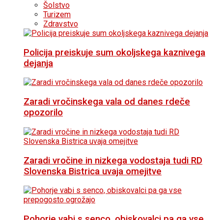
Šolstvo
Turizem
Zdravstvo
Policija preiskuje sum okoljskega kaznivega
dejanja
Zaradi vročinskega vala od danes rdeče
opozorilo
Zaradi vročine in nizkega vodostaja tudi RD
Slovenska Bistrica uvaja omejitve
Pohorje vabi s senco, obiskovalci pa ga vse