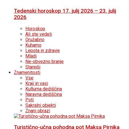
Tedenski horoskop 17. julij 2026 – 23. julij
2026
Horoskop
Ali ste vedeli
Družabno
Kuhamo
Lepota in zdravje
Mladi
Ne-obvezno branje
Starejši
Znamenitosti
Vse
Kraji in vasi
Kulturna dediščina
Naravna dediščina
Poti
Sakralni objekti
Znani obrazi
Turistično-učna pohodna pot Maksa Pirnika