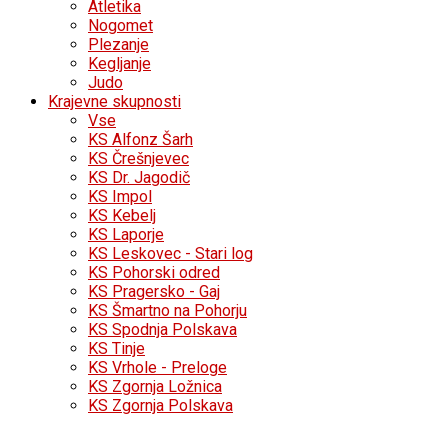
Atletika
Nogomet
Plezanje
Kegljanje
Judo
Krajevne skupnosti
Vse
KS Alfonz Šarh
KS Črešnjevec
KS Dr. Jagodič
KS Impol
KS Kebelj
KS Laporje
KS Leskovec - Stari log
KS Pohorski odred
KS Pragersko - Gaj
KS Šmartno na Pohorju
KS Spodnja Polskava
KS Tinje
KS Vrhole - Preloge
KS Zgornja Ložnica
KS Zgornja Polskava