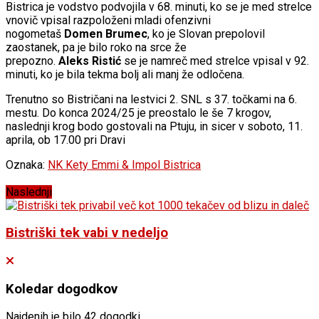
Bistrica je vodstvo podvojila v 68. minuti, ko se je med strelce
vnovič vpisal razpoloženi mladi ofenzivni
nogometaš
Domen
Brumec
, ko je Slovan prepolovil
zaostanek, pa je bilo roko na srce že
prepozno.
Aleks
Ristić
se je namreč med strelce vpisal v 92.
minuti, ko je bila tekma bolj ali manj že odločena.
Trenutno so Bistričani na lestvici 2. SNL s 37. točkami na 6.
mestu. Do konca 2024/25 je preostalo le še 7 krogov,
naslednji krog bodo gostovali na Ptuju, in sicer v soboto, 11.
aprila, ob 17.00 pri Dravi
Oznaka:
NK Kety Emmi & Impol Bistrica
Naslednji
Bistriški tek vabi v nedeljo
Koledar dogodkov
Najdenih je bilo 42 dogodki.