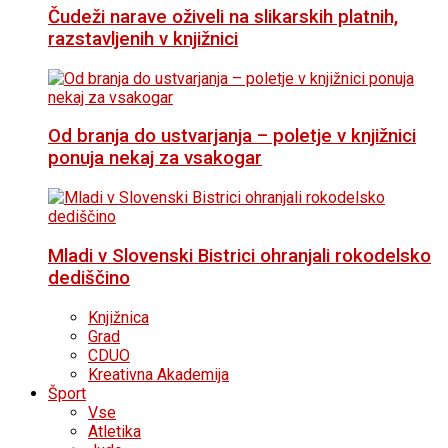
Čudeži narave oživeli na slikarskih platnih,
razstavljenih v knjižnici
Od branja do ustvarjanja – poletje v knjižnici
ponuja nekaj za vsakogar
Mladi v Slovenski Bistrici ohranjali rokodelsko
dediščino
Knjižnica
Grad
CDUO
Kreativna Akademija
Šport
Vse
Atletika