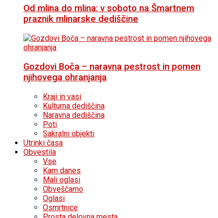
Od mlina do mlina: v soboto na Šmartnem
praznik mlinarske dediščine
Gozdovi Boča – naravna pestrost in pomen
njihovega ohranjanja
Kraji in vasi
Kulturna dediščina
Naravna dediščina
Poti
Sakralni objekti
Utrinki časa
Obvestila
Vse
Kam danes
Mali oglasi
Obveščamo
Oglasi
Osmrtnice
Prosta delovna mesta