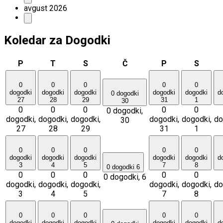
avgust 2026
Koledar za Dogodki
P
T
S
Č
P
S
0
0
0
0
0
dogodki
dogodki
dogodki
dogodki
dogodki
d
0 dogodki
27
28
29
31
1
30
0
0
0
0
0
0 dogodki,
dogodki,
dogodki,
dogodki,
dogodki,
dogodki,
do
30
27
28
29
31
1
0
0
0
0
0
dogodki
dogodki
dogodki
dogodki
dogodki
d
3
4
5
7
8
0 dogodki
6
0
0
0
0
0
0 dogodki,
6
dogodki,
dogodki,
dogodki,
dogodki,
dogodki,
do
3
4
5
7
8
0
0
0
0
0
dogodki
dogodki
dogodki
dogodki
dogodki
d