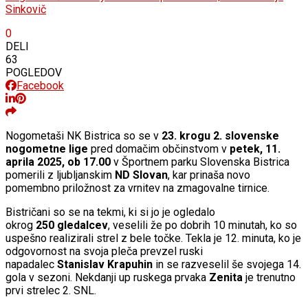
Sinkovič
0
DELI
63
POGLEDOV
Facebook
Nogometaši NK Bistrica so se v
23. krogu 2. slovenske
nogometne lige
pred domačim občinstvom v
petek, 11.
aprila 2025, ob 17.00
v Športnem parku Slovenska Bistrica
pomerili z ljubljanskim
ND Slovan
, kar prinaša novo
pomembno priložnost za vrnitev na zmagovalne tirnice.
Bistričani so se na tekmi, ki si jo je ogledalo
okrog
250
gledalcev
, veselili že po dobrih 10 minutah, ko so
uspešno realizirali strel z bele točke. Tekla je 12. minuta, ko je
odgovornost na svoja pleča prevzel ruski
napadalec
Stanislav
Krapuhin
in se razveselil še svojega 14.
gola v sezoni. Nekdanji up ruskega prvaka
Zenita
je trenutno
prvi strelec 2. SNL.