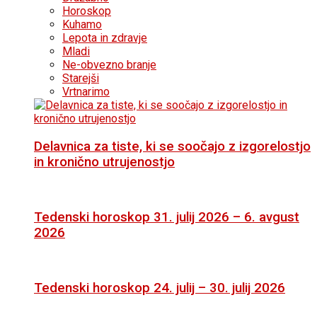
Horoskop
Kuhamo
Lepota in zdravje
Mladi
Ne-obvezno branje
Starejši
Vrtnarimo
Delavnica za tiste, ki se soočajo z izgorelostjo
in kronično utrujenostjo
Tedenski horoskop 31. julij 2026 – 6. avgust
2026
Tedenski horoskop 24. julij – 30. julij 2026