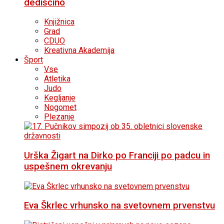
dediščino
Knjižnica
Grad
CDUO
Kreativna Akademija
Šport
Vse
Atletika
Judo
Kegljanje
Nogomet
Plezanje
Urška Žigart na Dirko po Franciji po padcu in
uspešnem okrevanju
Eva Škrlec vrhunsko na svetovnem prvenstvu