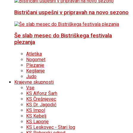
Bistričani uspešni v pripravah na novo sezono
Še slab mesec do Bistriškega festivala
plezanja
Atletika
Nogomet
Plezanje
Kegljanje
Judo
Krajevne skupnosti
Vse
KS Alfonz Šarh
KS Črešnjevec
KS Dr. Jagodič
KS Impol
KS Kebelj
KS Laporje
KS Leskovec - Stari log
KS Pohorski odred