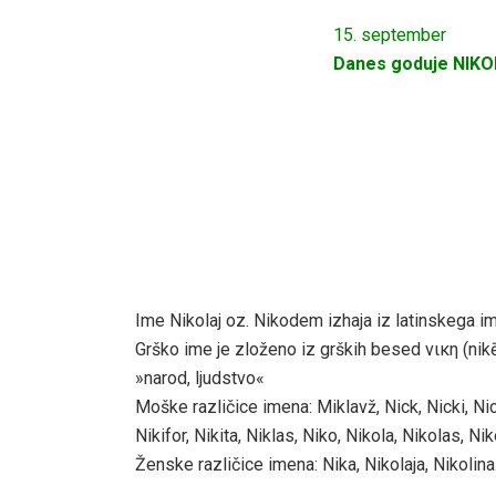
15. september
Danes goduje NIK
Ime Nikolaj oz. Nikodem izhaja iz latinskega i
Grško ime je zloženo iz grških besed νικη (ni
»narod, ljudstvo«
Moške različice imena: Miklavž, Nick, Nicki, Nick
Nikifor, Nikita, Niklas, Niko, Nikola, Nikolas, Ni
Ženske različice imena: Nika, Nikolaja, Nikolina