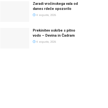
Zaradi vročinskega vala od
danes rdeče opozorilo
4. avgusta, 2026
Prekinitev oskrbe s pitno
vodo – Devina in Čadram
4. avgusta, 2026