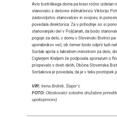
Avlo bistriškega doma pa krasi ročno izdelan na
stanovalci z delovno inštruktorico Viktorijo P
zadovoljstvo stanovalcev in svojcev, in ponosn
povedala direktorica. Za v prihodnje so si pono
stanovanjski del v Poljčanah, da bodo stanovalc
pogoje za delo, v domu v Slovenski Bistrici pa 
uporabnikov več, ob čemer bodo odprli tudi nek
Soršak aprila s takratnim ministrom za delo, 
Ciglerjem Kraljem že podpisala sporazum o financ
prispevalo v dveh delih, Občina Slovenska Bist
Soršakova je povedala, da je v teku postopek ja
VIR:
Irena Brdnik, Štajer’c
FOTO:
Obiskovalci sobotne družabne prireditv
upokojencev)