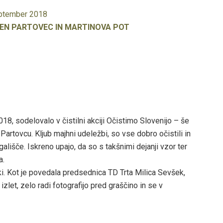
eptember 2018
EN PARTOVEC IN MARTINOVA POT
18, sodelovalo v čistilni akciji Očistimo Slovenijo – še
i Partovcu. Kljub majhni udeležbi, so vse dobro očistili in
gališče. Iskreno upajo, da so s takšnimi dejanji vzor ter
a.
niki. Kot je povedala predsednica TD Trta Milica Sevšek,
izlet, zelo radi fotografijo pred graščino in se v