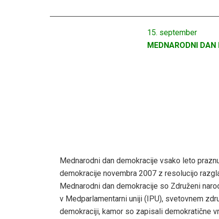
15. september
MEDNARODNI DAN
Mednarodni dan demokracije vsako leto praznu
demokracije novembra 2007 z resolucijo razgla
Mednarodni dan demokracije so Združeni narodi
v Medparlamentarni uniji (IPU), svetovnem zdru
demokraciji, kamor so zapisali demokratične v