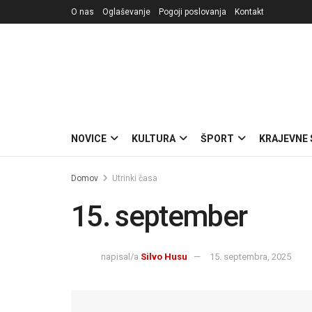
O nas
Oglaševanje
Pogoji poslovanja
Kontakt
NOVICE
KULTURA
ŠPORT
KRAJEVNE
Domov
Utrinki časa
15. september
napisal/a
Silvo Husu
15. septembra, 2025