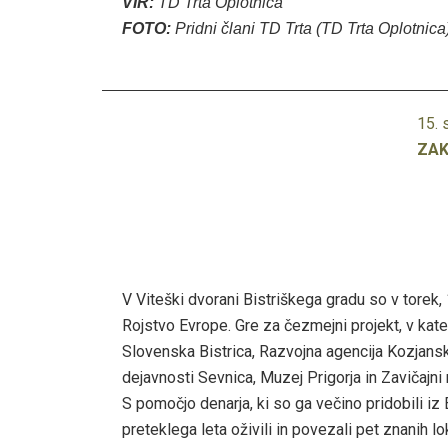
VIR:
TD Trta Oplotnica
FOTO:
Pridni člani TD Trta (TD Trta Oplotnica
15.
ZAK
V Viteški dvorani Bistriškega gradu so v torek,
Rojstvo Evrope. Gre za čezmejni projekt, v kat
Slovenska Bistrica, Razvojna agencija Kozjansk
dejavnosti Sevnica, Muzej Prigorja in Zavičajn
S pomočjo denarja, ki so ga večino pridobili iz
preteklega leta oživili in povezali pet znanih l