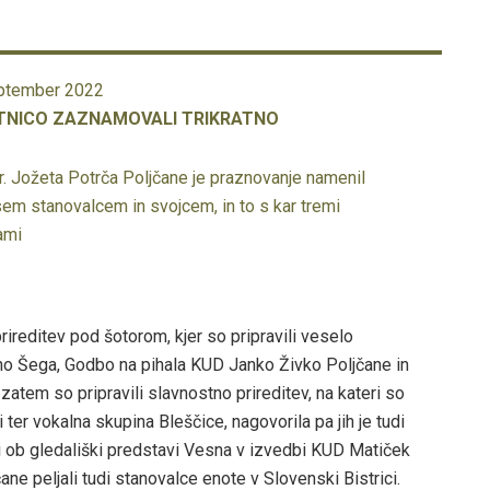
eptember 2022
ETNICO ZAZNAMOVALI TRIKRATNO
. Jožeta Potrča Poljčane je praznovanje namenil
em stanovalcem in svojcem, in to s kar tremi
ami
reditev pod šotorom, kjer so pripravili veselo
ano Šega, Godbo na pihala KUD Janko Živko Poljčane in
atem so pripravili slavnostno prireditev, na kateri so
 ter vokalna skupina Bleščice, nagovorila pa jih je tudi
i ob gledališki predstavi Vesna v izvedbi KUD Matiček
e peljali tudi stanovalce enote v Slovenski Bistrici.