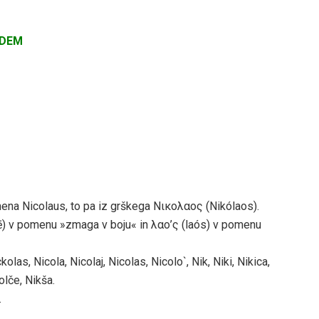
ODEM
mena Nicolaus, to pa iz grškega Νικoλαoς (Nikólaos).
kē) v pomenu »zmaga v boju« in λαο’ς (laós) v pomenu
olas, Nicola, Nicolaj, Nicolas, Nicolo`, Nik, Niki, Nikica,
kolče, Nikša.
.