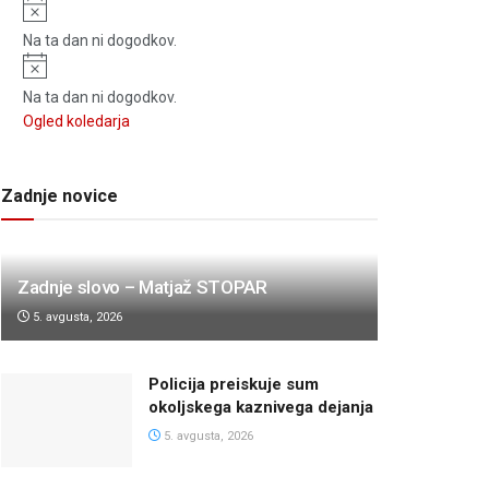
Notice
Na ta dan ni dogodkov.
Notice
Na ta dan ni dogodkov.
Ogled koledarja
Zadnje novice
Zadnje slovo – Matjaž STOPAR
5. avgusta, 2026
Policija preiskuje sum
okoljskega kaznivega dejanja
5. avgusta, 2026