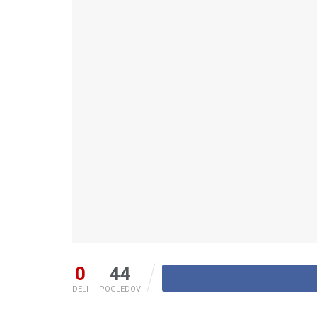
0
44
DELI
POGLEDOV