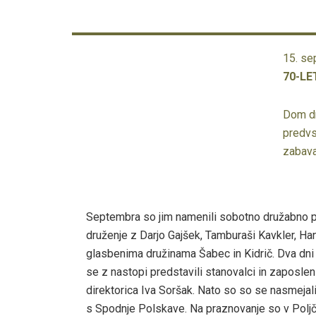
15. s
70-L
Dom dr
predvs
zabav
Septembra so jim namenili sobotno družabno pri
druženje z Darjo Gajšek, Tamburaši Kavkler, H
glasbenima družinama Šabec in Kidrič. Dva dni z
se z nastopi predstavili stanovalci in zaposleni
direktorica Iva Soršak. Nato so so se nasmejal
s Spodnje Polskave. Na praznovanje so v Poljčan