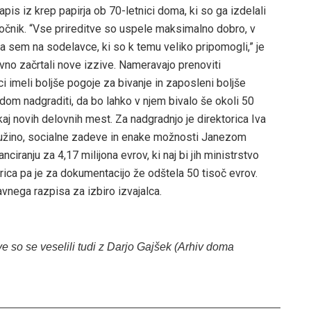
pis iz krep papirja ob 70-letnici doma, ki so ga izdelali
otočnik. “Vse prireditve so uspele maksimalno dobro, v
a sem na sodelavce, ki so k temu veliko pripomogli,” je
vno začrtali nove izzive. Nameravajo prenoviti
i imeli boljše pogoje za bivanje in zaposleni boljše
dom nadgraditi, da bo lahko v njem bivalo še okoli 50
aj novih delovnih mest. Za nadgradnjo je direktorica Iva
družino, socialne zadeve in enake možnosti Janezom
iranju za 4,17 milijona evrov, ki naj bi jih ministrstvo
rica pa je za dokumentacijo že odštela 50 tisoč evrov.
vnega razpisa za izbiro izvajalca.
e so se veselili tudi z Darjo Gajšek (Arhiv doma