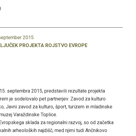
)
 september 2015
LJUČEK PROJEKTA ROJSTVO EVROPE
 15. septembra 2015, predstavili rezultate projekta
erem je sodelovalo pet partnerjev: Zavod za kulturo
o, Javni zavod za kulturo, šport, turizem in mladinske
i muzej Varaždinske Toplice.
 Evropskega sklada za regionalni razvoj, so od začetka
okalnih arheoloških najdišč, med njimi tudi Ančnikovo