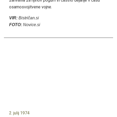
zahvalila za njihov pogum in častno dejanje v času
osamosvojitvene vojne.
VIR:
Bistričan.si
FOTO:
Novice.si
2. julij 1974