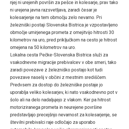
njej ni urejenih površin za pešce in kolesarje, prav tako
ni urejena javna razsvetljava, zaradi česar je
kolesarjenje na tem območju zelo nevarno. Pri
železniški postaji Slovenska Bistrica je vzpostavljeno
območje umirjenega prometa z omejitvijo hitrosti 30
kilometrov na uro, pred priključkom na cesto je hitrost
omejena na 50 kilometrov na uro.
Lokalna cesta Pečke-Slovenska Bistrica služi za
vsakodnevne migracije prebivalcev v obe smeri, tako
zaradi povezave z železniško postajo kot tudi
povezave naselij v občini z mestnim središčem.
Predvsem za dostop do železniške postaje jo
uporablja veliko kolesarjev, ki nato vsakodnevno pot v
šolo ali na delo nadaljujejo z vlakom. Ker pa hitrost
motoriziranega prometa in neurejene površine
predstavljajo precejšnjo nevarnost za kolesarjenje, se
številni prebivalci raje odločajo za uporabo