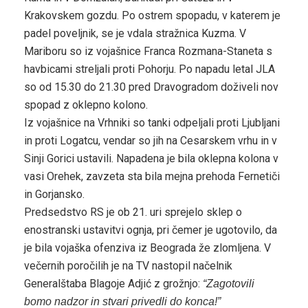
Krakovskem gozdu. Po ostrem spopadu, v katerem je
padel poveljnik, se je vdala stražnica Kuzma. V
Mariboru so iz vojašnice Franca Rozmana-Staneta s
havbicami streljali proti Pohorju. Po napadu letal JLA
so od 15.30 do 21.30 pred Dravogradom doživeli nov
spopad z oklepno kolono.
Iz vojašnice na Vrhniki so tanki odpeljali proti Ljubljani
in proti Logatcu, vendar so jih na Cesarskem vrhu in v
Sinji Gorici ustavili. Napadena je bila oklepna kolona v
vasi Orehek, zavzeta sta bila mejna prehoda Fernetiči
in Gorjansko.
Predsedstvo RS je ob 21. uri sprejelo sklep o
enostranski ustavitvi ognja, pri čemer je ugotovilo, da
je bila vojaška ofenziva iz Beograda že zlomljena. V
večernih poročilih je na TV nastopil načelnik
Generalštaba Blagoje Adjić z grožnjo:
“Zagotovili
bomo nadzor in stvari privedli do konca!”