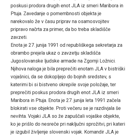
poskusi prodora drugih enot JLA iz smeri Maribora in
Ptuja. Zavedanje o pomembnosti objekta je
narekovalo že v času priprav na osamosvojitev
pripravo načrta za primer, da bo treba skladišče
zavzeti.
Enota je 27. junija 1991 od republiškega sekretarja za
obrambo prejela ukaz o zavzetju skladišča
Jugoslovanske ljudske armade na Zgornji Ložnici.
Njihova naloga je bila preprečiti enotam JLA v bistriški
vojašnici, da se dokopljejo do bojnih sredstev, s
katerimi bi si bistveno okrepile svoje položaje, ter
preprečiti poskus prodora drugih enot JLA iz smeri
Maribora in Ptuja. Enota je 27. junija leta 1991 začela
blokirati vse objekte. Proti večeru se je razdivjala še
nevihta. Vojaki JLA so že zapuščali vojaške objekte,
ko je prišlo do nesreče pri naključni sprožitvi, pri kateri
je izgubil življenje slovenski vojak. Komandir JLA je