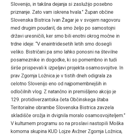
Slovenijo, in takšna dejanja si zaslužijo posebno
priznanje. Zato vam iskrena hvala.” Župan občine
Slovenska Bistrica Ivan Žagar je v svojem nagovoru
med drugim poudaril, da smo željo po samostojni
državi uresničili, ker smo bili enotni okrog močne in
trdne ideje: “V enaintridesetih letih smo dosegli
veliko. Bistričani pa smo lahko ponosni na številne
posameznike in dogodke, ki so pomembno in tudi
širše prispevali k izpeljavi projekta osamosvojitve. In
prav Zgornja Ložnica je v tistih dneh odigrala za
celotno Slovenijo eno od najpomembnejših in
odločilnih vlog. Z natančno in premišljeno akcijo je
129. protidiverzantska četa Občinskega štaba
Teritorialne obrambe Slovenska Bistrica zavzela
skladišče orožja in dvignila moralo osamosvojiteljem.”
V kulturnem programu so na proslavi nastopili Moška
komorna skupina KUD Lojze Avžner Zgornja Ložnica,