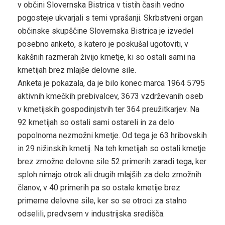
v občini Slovernska Bistrica v tistih časih vedno
pogosteje ukvarjali s temi vprašanji. Skrbstveni organ
občinske skupščine Slovernska Bistrica je izvedel
posebno anketo, s katero je poskušal ugotoviti, v
kakšnih razmerah živijo kmetje, ki so ostali sami na
kmetijah brez mlajše delovne sile.
Anketa je pokazala, da je bilo konec marca 1964 5795
aktivnih kmečkih prebivalcev, 3673 vzdrževanih oseb
v kmetijskih gospodinjstvih ter 364 preužitkarjev. Na
92 kmetijah so ostali sami ostareli in za delo
popolnoma nezmožni kmetje. Od tega je 63 hribovskih
in 29 nižinskih kmetij. Na teh kmetijah so ostali kmetje
brez zmožne delovne sile 52 primerih zaradi tega, ker
sploh nimajo otrok ali drugih mlajših za delo zmožnih
članov, v 40 primerih pa so ostale kmetije brez
primerne delovne sile, ker so se otroci za stalno
odselili, predvsem v industrijska središča.