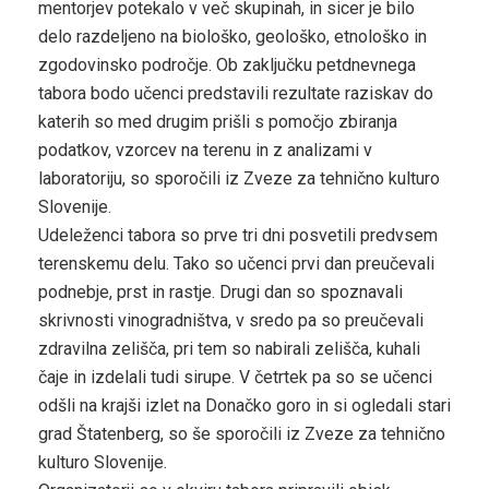
mentorjev potekalo v več skupinah, in sicer je bilo
delo razdeljeno na biološko, geološko, etnološko in
zgodovinsko področje. Ob zaključku petdnevnega
tabora bodo učenci predstavili rezultate raziskav do
katerih so med drugim prišli s pomočjo zbiranja
podatkov, vzorcev na terenu in z analizami v
laboratoriju, so sporočili iz Zveze za tehnično kulturo
Slovenije.
Udeleženci tabora so prve tri dni posvetili predvsem
terenskemu delu. Tako so učenci prvi dan preučevali
podnebje, prst in rastje. Drugi dan so spoznavali
skrivnosti vinogradništva, v sredo pa so preučevali
zdravilna zelišča, pri tem so nabirali zelišča, kuhali
čaje in izdelali tudi sirupe. V četrtek pa so se učenci
odšli na krajši izlet na Donačko goro in si ogledali stari
grad Štatenberg, so še sporočili iz Zveze za tehnično
kulturo Slovenije.