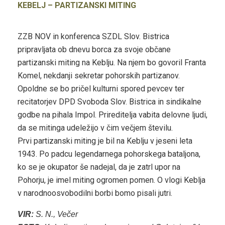
KEBELJ – PARTIZANSKI MITING
ZZB NOV in konferenca SZDL Slov. Bistrica
pripravljata ob dnevu borca za svoje občane
partizanski miting na Keblju. Na njem bo govoril Franta
Komel, nekdanji sekretar pohorskih partizanov.
Opoldne se bo pričel kulturni spored pevcev ter
recitatorjev DPD Svoboda Slov. Bistrica in sindikalne
godbe na pihala Impol. Prireditelja vabita delovne ljudi,
da se mitinga udeležijo v čim večjem številu.
Prvi partizanski miting je bil na Keblju v jeseni leta
1943. Po padcu legendarnega pohorskega bataljona,
ko se je okupator še nadejal, da je zatrl upor na
Pohorju, je imel miting ogromen pomen. O vlogi Keblja
v narodnoosvobodilni borbi bomo pisali jutri.
VIR:
S. N., Večer