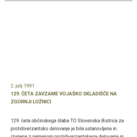
2. julij 1991
129. ČETA ZAVZAME VOJAŠKO SKLADIŠČE NA
ZGORNJI LOŽNICI
129. četa občinskega štaba TO Slovenska Bistrica za
protidiverzantsko delovanje je bila ustanovljena in
izurjena z namenom protidiverzantskega delovanja in