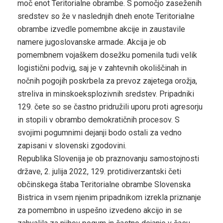
moč enot Teritorialne obrambe. S pomočjo zaseženih
sredstev so že v naslednjih dneh enote Teritorialne
obrambe izvedle pomembne akcije in zaustavile
namere jugoslovanske armade. Akcija je ob
pomembnem vojaškem dosežku pomenila tudi velik
logistični podvig, saj je v zahtevnih okoliščinah in
nočnih pogojih poskrbela za prevoz zajetega orožja,
streliva in minskoeksplozivnih sredstev. Pripadniki
129. čete so se častno pridružili uporu proti agresorju
in stopili v obrambo demokratičnih procesov. S
svojimi pogumnimi dejanji bodo ostali za vedno
zapisani v slovenski zgodovini.
Republika Slovenija je ob praznovanju samostojnosti
države, 2. julija 2022, 129. protidiverzantski četi
občinskega štaba Teritorialne obrambe Slovenska
Bistrica in vsem njenim pripadnikom izrekla priznanje
za pomembno in uspešno izvedeno akcijo in se