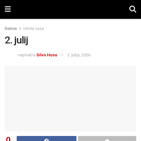
Domov
Utrinki časa
2. julij
napisal/a
Silvo Husu
2. julija, 2026
0