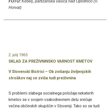
FOTO:
Kebelj, partizanska vasica nad Oplotnico (V.
Horvat)
2. julij 1965
SKLAD ZA PREŽIVNINSKO VARNOST KMETOV
V Slovenski Bistrici – Ob zvišanju življenjskih
stroškov naj se zviša tudi preživnina
S problemi slabega socialnega položaja nekaterih
kmetov se v svojem vsakodnevnem delu srečuje
večina občinskih skupščin v Sloveniji. Tako so se tudi