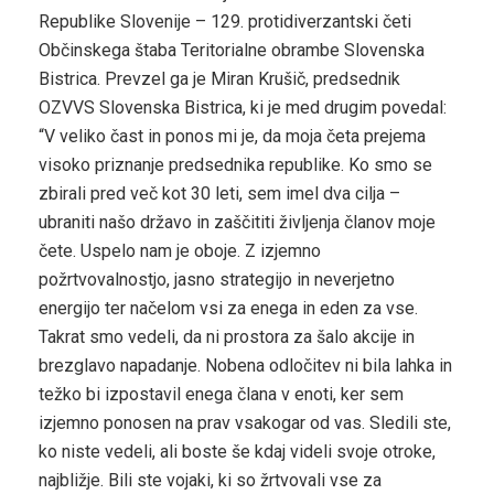
Republike Slovenije – 129. protidiverzantski četi
Občinskega štaba Teritorialne obrambe Slovenska
Bistrica. Prevzel ga je Miran Krušič, predsednik
OZVVS Slovenska Bistrica, ki je med drugim povedal:
“V veliko čast in ponos mi je, da moja četa prejema
visoko priznanje predsednika republike. Ko smo se
zbirali pred več kot 30 leti, sem imel dva cilja –
ubraniti našo državo in zaščititi življenja članov moje
čete. Uspelo nam je oboje. Z izjemno
požrtvovalnostjo, jasno strategijo in neverjetno
energijo ter načelom vsi za enega in eden za vse.
Takrat smo vedeli, da ni prostora za šalo akcije in
brezglavo napadanje. Nobena odločitev ni bila lahka in
težko bi izpostavil enega člana v enoti, ker sem
izjemno ponosen na prav vsakogar od vas. Sledili ste,
ko niste vedeli, ali boste še kdaj videli svoje otroke,
najbližje. Bili ste vojaki, ki so žrtvovali vse za