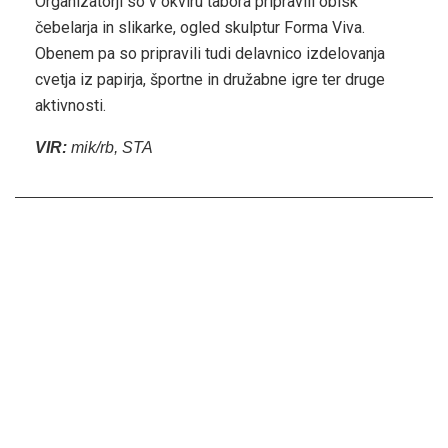
Organizatorji so v okviru tabora pripravili obisk
čebelarja in slikarke, ogled skulptur Forma Viva.
Obenem pa so pripravili tudi delavnico izdelovanja
cvetja iz papirja, športne in družabne igre ter druge
aktivnosti.
VIR:
mik/rb, STA