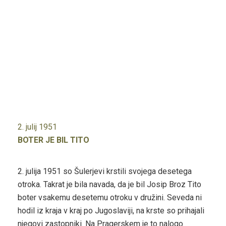
2. julij 1951
BOTER JE BIL TITO
2. julija 1951 so Šulerjevi krstili svojega desetega
otroka. Takrat je bila navada, da je bil Josip Broz Tito
boter vsakemu desetemu otroku v družini. Seveda ni
hodil iz kraja v kraj po Jugoslaviji, na krste so prihajali
njegovi zastopniki. Na Pragerskem je to nalogo