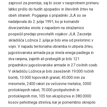
zaprosil za premirje, saj bi sicer v nasprotnem primeru
lahko prišlo do hudih spopadov in številnih žrtev na
obeh straneh. Pogajanja s pripadniki JLA so se
nadaljevala do 2. julija 1991, ko je komandir
diverzantske enote z napadom na stražarnico
pospešil predajo preostalih vojakov JLA. Zavzetje
skladišča Ložnica 2. julija je bilo ena od prelomnic v
vojni. V napadu teritorialna obramba ni utrpela žrtev,
jugoslovanska armada pa je imela enega padlega in
dva ranjena, zajetih ali prebeglih je bilo 121
pripadnikov jugoslovanske armade in 27 civilnih oseb.
V skladišču Ložnica je bilo zaseženih 19.000 ročnih
bomb, 13.000 topovskih granat, 45.000 min za
minomete, 2400 raket za večcevne metalce, 3000
protioklepnih raket, 70.000 protipehotnih in
protioklepnih min, 105 ton eksploziva in 380.0000
kosov pehotnega streliva, kar je pomembno okrepilo