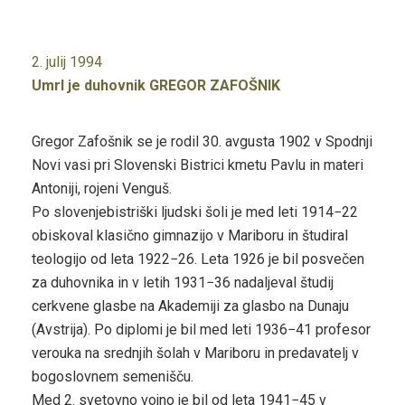
2. julij 1994
Umrl je duhovnik GREGOR ZAFOŠNIK
Gregor Zafošnik se je rodil 30. avgusta 1902 v Spodnji
Novi vasi pri Slovenski Bistrici kmetu Pavlu in materi
Antoniji, rojeni Venguš.
Po slovenjebistriški ljudski šoli je med leti 1914−22
obiskoval klasično gimnazijo v Mariboru in študiral
teologijo od leta 1922−26. Leta 1926 je bil posvečen
za duhovnika in v letih 1931−36 nadaljeval študij
cerkvene glasbe na Akademiji za glasbo na Dunaju
(Avstrija). Po diplomi je bil med leti 1936−41 profesor
verouka na srednjih šolah v Mariboru in predavatelj v
bogoslovnem semenišču.
Med 2. svetovno vojno je bil od leta 1941−45 v