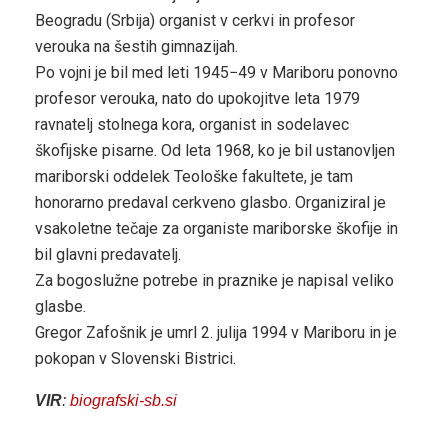
Beogradu (Srbija) organist v cerkvi in profesor
verouka na šestih gimnazijah.
Po vojni je bil med leti 1945−49 v Mariboru ponovno
profesor verouka, nato do upokojitve leta 1979
ravnatelj stolnega kora, organist in sodelavec
škofijske pisarne. Od leta 1968, ko je bil ustanovljen
mariborski oddelek Teološke fakultete, je tam
honorarno predaval cerkveno glasbo. Organiziral je
vsakoletne tečaje za organiste mariborske škofije in
bil glavni predavatelj.
Za bogoslužne potrebe in praznike je napisal veliko
glasbe.
Gregor Zafošnik je umrl 2. julija 1994 v Mariboru in je
pokopan v Slovenski Bistrici.
VIR
:
biografski-sb.si