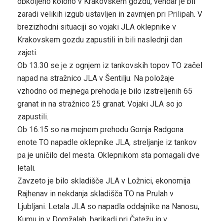
obkoljeno kolono v Krakovskem gozdu, vendar je bil
zaradi velikih izgub ustavljen in zavrnjen pri Prilipah. V
brezizhodni situaciji so vojaki JLA oklepnike v
Krakovskem gozdu zapustili in bili naslednji dan
zajeti.
Ob 13.30 se je z ognjem iz tankovskih topov TO začel
napad na stražnico JLA v Šentilju. Na položaje
vzhodno od mejnega prehoda je bilo izstreljenih 65
granat in na stražnico 25 granat. Vojaki JLA so jo
zapustili.
Ob 16.15 so na mejnem prehodu Gornja Radgona
enote TO napadle oklepnike JLA, streljanje iz tankov
pa je uničilo del mesta. Oklepnikom sta pomagali dve
letali.
Zavzeto je bilo skladišče JLA v Ložnici, ekonomija
Rajhenav in nekdanja skladišča TO na Prulah v
Ljubljani. Letala JLA so napadla oddajnike na Nanosu,
Kumu in v Domžalah, barikadi pri Čatežu in v