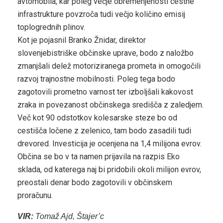
avtomobila, kar poleg večje obremenjenosti cestne
infrastrukture povzroča tudi večjo količino emisij
toplogrednih plinov.
Kot je pojasnil Branko Žnidar, direktor
slovenjebistriške občinske uprave, bodo z naložbo
zmanjšali delež motoriziranega prometa in omogočili
razvoj trajnostne mobilnosti. Poleg tega bodo
zagotovili prometno varnost ter izboljšali kakovost
zraka in povezanost občinskega središča z zaledjem.
Več kot 90 odstotkov kolesarske steze bo od
cestišča ločene z zelenico, tam bodo zasadili tudi
drevored. Investicija je ocenjena na 1,4 milijona evrov.
Občina se bo v ta namen prijavila na razpis Eko
sklada, od katerega naj bi pridobili okoli milijon evrov,
preostali denar bodo zagotovili v občinskem
proračunu.
VIR:
Tomaž Ajd, Štajer’c