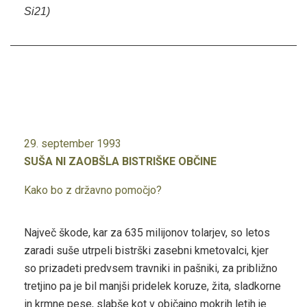
Si21)
29. september 1993
SUŠA NI ZAOBŠLA BISTRIŠKE OBČINE
Kako bo z državno pomočjo?
Največ škode, kar za 635 milijonov tolarjev, so letos
zaradi suše utrpeli bistrški zasebni kmetovalci, kjer
so prizadeti predvsem travniki in pašniki, za približno
tretjino pa je bil manjši pridelek koruze, žita, sladkorne
in krmne pese, slabše kot v običajno mokrih letih je