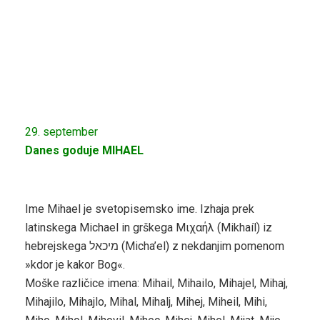
29. september
Danes goduje MIHAEL
Ime Mihael je svetopisemsko ime. Izhaja prek
latinskega Michael in grškega Μιχαήλ (Mikhaíl) iz
hebrejskega מיכאל (Micha’el) z nekdanjim pomenom
»kdor je kakor Bog«.
Moške različice imena: Mihail, Mihailo, Mihajel, Mihaj,
Mihajilo, Mihajlo, Mihal, Mihalj, Mihej, Miheil, Mihi,