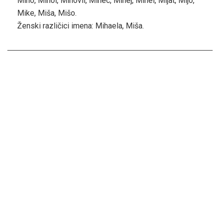
Miho, Mihol, Mihovil, Mihec, Mihej, Mihel, Mijat, Mijo,
Mike, Miša, Mišo.
Ženski različici imena: Mihaela, Miša.