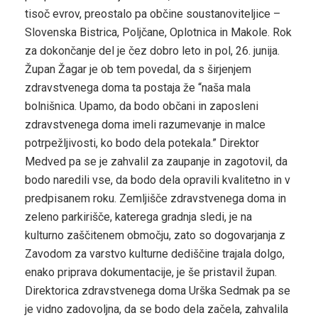
tisoč evrov, preostalo pa občine soustanoviteljice –
Slovenska Bistrica, Poljčane, Oplotnica in Makole. Rok
za dokončanje del je čez dobro leto in pol, 26. junija.
Župan Žagar je ob tem povedal, da s širjenjem
zdravstvenega doma ta postaja že “naša mala
bolnišnica. Upamo, da bodo občani in zaposleni
zdravstvenega doma imeli razumevanje in malce
potrpežljivosti, ko bodo dela potekala.” Direktor
Medved pa se je zahvalil za zaupanje in zagotovil, da
bodo naredili vse, da bodo dela opravili kvalitetno in v
predpisanem roku. Zemljišče zdravstvenega doma in
zeleno parkirišče, katerega gradnja sledi, je na
kulturno zaščitenem območju, zato so dogovarjanja z
Zavodom za varstvo kulturne dediščine trajala dolgo,
enako priprava dokumentacije, je še pristavil župan.
Direktorica zdravstvenega doma Urška Sedmak pa se
je vidno zadovoljna, da se bodo dela začela, zahvalila