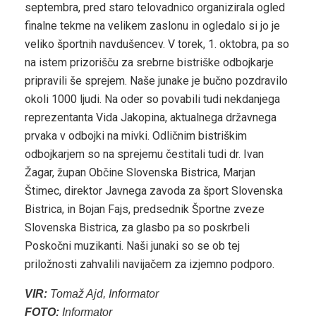
septembra, pred staro telovadnico organizirala ogled
finalne tekme na velikem zaslonu in ogledalo si jo je
veliko športnih navdušencev. V torek, 1. oktobra, pa so
na istem prizorišču za srebrne bistriške odbojkarje
pripravili še sprejem. Naše junake je bučno pozdravilo
okoli 1000 ljudi. Na oder so povabili tudi nekdanjega
reprezentanta Vida Jakopina, aktualnega državnega
prvaka v odbojki na mivki. Odličnim bistriškim
odbojkarjem so na sprejemu čestitali tudi dr. Ivan
Žagar, župan Občine Slovenska Bistrica, Marjan
Štimec, direktor Javnega zavoda za šport Slovenska
Bistrica, in Bojan Fajs, predsednik Športne zveze
Slovenska Bistrica, za glasbo pa so poskrbeli
Poskočni muzikanti. Naši junaki so se ob tej
priložnosti zahvalili navijačem za izjemno podporo.
VIR:
Tomaž Ajd, Informator
FOTO:
Informator