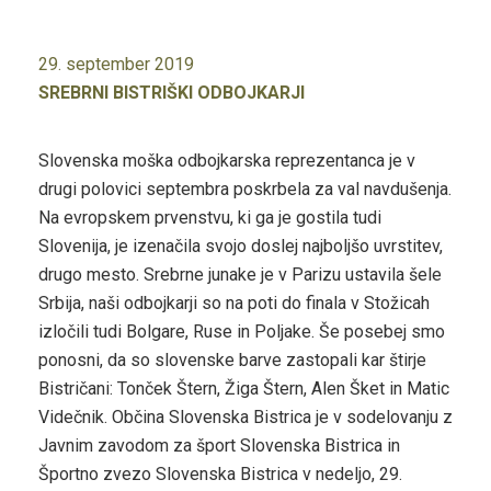
29. september 2019
SREBRNI BISTRIŠKI ODBOJKARJI
Slovenska moška odbojkarska reprezentanca je v
drugi polovici septembra poskrbela za val navdušenja.
Na evropskem prvenstvu, ki ga je gostila tudi
Slovenija, je izenačila svojo doslej najboljšo uvrstitev,
drugo mesto. Srebrne junake je v Parizu ustavila šele
Srbija, naši odbojkarji so na poti do finala v Stožicah
izločili tudi Bolgare, Ruse in Poljake. Še posebej smo
ponosni, da so slovenske barve zastopali kar štirje
Bistričani: Tonček Štern, Žiga Štern, Alen Šket in Matic
Videčnik. Občina Slovenska Bistrica je v sodelovanju z
Javnim zavodom za šport Slovenska Bistrica in
Športno zvezo Slovenska Bistrica v nedeljo, 29.