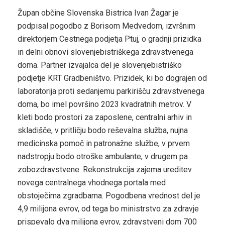
Župan občine Slovenska Bistrica Ivan Žagar je
podpisal pogodbo z Borisom Medvedom, izvršnim
direktorjem Cestnega podjetja Ptuj, o gradnji prizidka
in delni obnovi slovenjebistriškega zdravstvenega
doma. Partner izvajalca del je slovenjebistriško
podjetje KRT Gradbeništvo. Prizidek, ki bo dograjen od
laboratorija proti sedanjemu parkirišču zdravstvenega
doma, bo imel površino 2023 kvadratnih metrov. V
kleti bodo prostori za zaposlene, centralni arhiv in
skladišče, v pritličju bodo reševalna služba, nujna
medicinska pomoč in patronažne službe, v prvem
nadstropju bodo otroške ambulante, v drugem pa
zobozdravstvene. Rekonstrukcija zajema ureditev
novega centralnega vhodnega portala med
obstoječima zgradbama. Pogodbena vrednost del je
4,9 milijona evrov, od tega bo ministrstvo za zdravje
prispevalo dva milijona evrov, zdravstveni dom 700