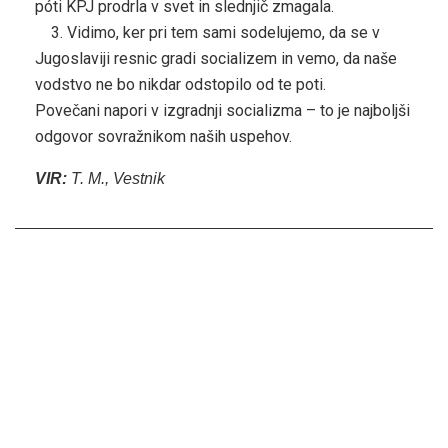
póti KPJ prodrla v svet in slednjič zmagala.
3. Vidimo, ker pri tem sami sodelujemo, da se v
Jugoslaviji resnic gradi socializem in vemo, da naše
vodstvo ne bo nikdar odstopilo od te poti.
Povečani napori v izgradnji socializma – to je najboljši
odgovor sovražnikom naših uspehov.
VIR:
T. M., Vestnik