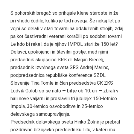
S pohorskih bregač so prihajale klene staroste in že
pri vhodu čudile, koliko je tod novega. Še nekaj let po
vojni so delali v stari tovarni na odsluženih strojih, zdaj
pa kot častivredni veterani koračili po sodobni tovarni.
Le kdo bi rekel, da je njihov IMPOL stari že 150 let?
Delavci, upokojenci in številni gostje, med njimi
predsednik skupščine SRS dr. Marjan Brecelj,
predsednik izvršnega sveta SRS Andrej Marinc,
podpredsednica republiške konference SZDL
Slovenije Tina Tomle in član predsedstva CK ZKS
Ludvik Golob so se nato — bil je ob 10. uri — zbrali v
hali nove valjarni in proslavili tri jubileje: 150-letnico
Impola, 30-letnico osvoboditve in 25-letnico
delavskega samoupravljanja.
Predsednik delavskega sveta Hinko Žolnir je prebral
pozdravno brzojavko predsedniku Titu, v kateri mu