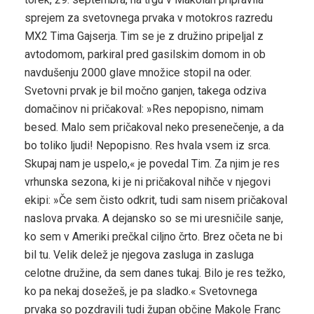
sprejem za svetovnega prvaka v motokros razredu
MX2 Tima Gajserja. Tim se je z družino pripeljal z
avtodomom, parkiral pred gasilskim domom in ob
navdušenju 2000 glave množice stopil na oder.
Svetovni prvak je bil močno ganjen, takega odziva
domačinov ni pričakoval: »Res nepopisno, nimam
besed. Malo sem pričakoval neko presenečenje, a da
bo toliko ljudi! Nepopisno. Res hvala vsem iz srca.
Skupaj nam je uspelo,« je povedal Tim. Za njim je res
vrhunska sezona, ki je ni pričakoval nihče v njegovi
ekipi: »Če sem čisto odkrit, tudi sam nisem pričakoval
naslova prvaka. A dejansko so se mi uresničile sanje,
ko sem v Ameriki prečkal ciljno črto. Brez očeta ne bi
bil tu. Velik delež je njegova zasluga in zasluga
celotne družine, da sem danes tukaj. Bilo je res težko,
ko pa nekaj dosežeš, je pa sladko.« Svetovnega
prvaka so pozdravili tudi župan občine Makole Franc