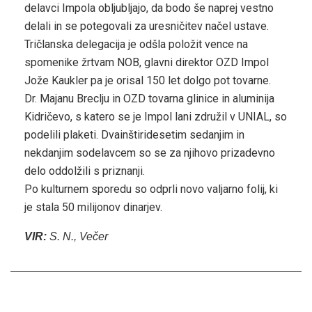
delavci Impola obljubljajo, da bodo še naprej vestno
delali in se potegovali za uresničitev načel ustave.
Tričlanska delegacija je odšla položit vence na
spomenike žrtvam NOB, glavni direktor OZD Impol
Jože Kaukler pa je orisal 150 let dolgo pot tovarne.
Dr. Majanu Breclju in OZD tovarna glinice in aluminija
Kidričevo, s katero se je Impol lani združil v UNIAL, so
podelili plaketi. Dvainštiridesetim sedanjim in
nekdanjim sodelavcem so se za njihovo prizadevno
delo oddolžili s priznanji.
Po kulturnem sporedu so odprli novo valjarno folij, ki
je stala 50 milijonov dinarjev.
VIR:
S. N., Večer