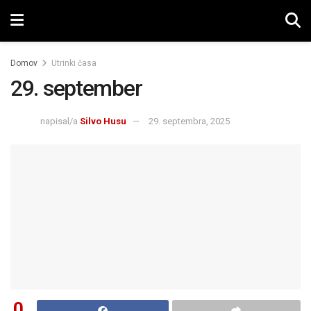
Domov
Utrinki časa
29. september
napisal/a
Silvo Husu
29. septembra, 2025
0