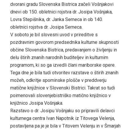
dvorani gradu Slovenska Bistrica začeli Vošnjakovi
dnevi ob 150. obletnici rojstva dr. Josipa Vošnjaka,
Lovra Stepišnika, dr. Janka Serneca in ob 140.
obletnici rojstva dr. Josipa Serneca.
V soboto je bil slovesni uvod v prireditve s
pozdravnim govorom predsednika kulturne skupnosti
občine Slovenska Bistrica, predavanjem o življenju in
delu štirih znanih narodnih buditeljev in kulturnim
programom, ki so ga izvedli člani mariborske opere.
Tega dne je bila tudi otvoritev razstave o štirih znanih
možeh, odkritje spominske plošče v preddverju
matične knjižnice v Slovenski Bistrici. Takrat so tudi
poimenovali slovenjebistriško matično knjižnico v
knjižnico Josipa Vošnjaka.
Razstavo o dr. Josipu Vošnjaku so pripravili delavci
kulturnega centra Ivan Napotnik iz Titovega Velenja,
postavljena pa je je bila v Titovem Velenju in v Šmarjah