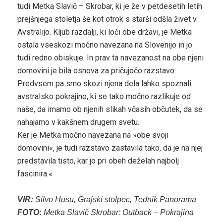
tudi Metka Slavič – Skrobar, ki je že v petdesetih letih
prejšnjega stoletja še kot otrok s starši odšla živet v
Avstralijo. Kljub razdalji, ki loči obe državi, je Metka
ostala vseskozi močno navezana na Slovenijo in jo
tudi redno obiskuje. In prav ta navezanost na obe njeni
domovini je bila osnova za pričujočo razstavo.
Predvsem pa smo skozi njena dela lahko spoznali
avstralsko pokrajino, ki se tako močno razlikuje od
naše, da imamo ob njenih slikah včasih občutek, da se
nahajamo v kakšnem drugem svetu.
Ker je Metka močno navezana na »obe svoji
domovini«, je tudi razstavo zastavila tako, da je na njej
predstavila tisto, kar jo pri obeh deželah najbolj
fascinira.«
VIR:
Silvo Husu, Grajski stolpec, Tednik Panorama
FOTO:
Metka Slavič Skrobar: Outback – Pokrajina