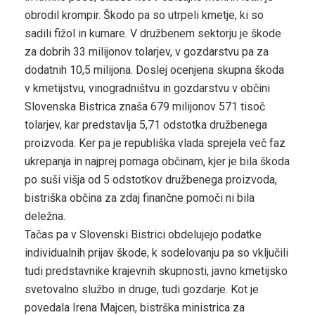
obrodil krompir. Škodo pa so utrpeli kmetje, ki so
sadili fižol in kumare. V družbenem sektorju je škode
za dobrih 33 milijonov tolarjev, v gozdarstvu pa za
dodatnih 10,5 milijona. Doslej ocenjena skupna škoda
v kmetijstvu, vinogradništvu in gozdarstvu v občini
Slovenska Bistrica znaša 679 milijonov 571 tisoč
tolarjev, kar predstavlja 5,71 odstotka družbenega
proizvoda. Ker pa je republiška vlada sprejela več faz
ukrepanja in najprej pomaga občinam, kjer je bila škoda
po suši višja od 5 odstotkov družbenega proizvoda,
bistriška občina za zdaj finančne pomoči ni bila
deležna.
Tačas pa v Slovenski Bistrici obdelujejo podatke
individualnih prijav škode, k sodelovanju pa so vključili
tudi predstavnike krajevnih skupnosti, javno kmetijsko
svetovalno službo in druge, tudi gozdarje. Kot je
povedala Irena Majcen, bistrška ministrica za