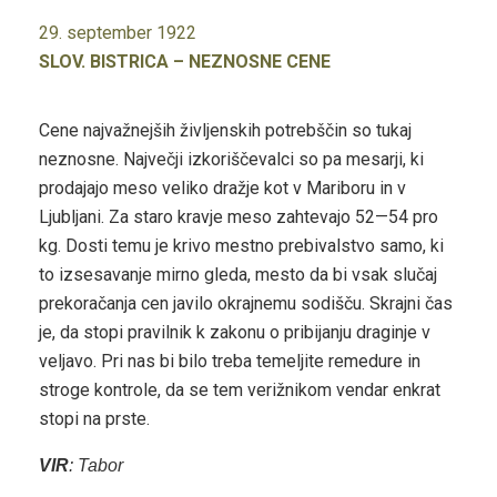
29. september 1922
SLOV. BISTRICA – NEZNOSNE CENE
Cene najvažnejših življenskih potrebščin so tukaj
neznosne. Največji izkoriščevalci so pa mesarji, ki
prodajajo meso veliko dražje kot v Mariboru in v
Ljubljani. Za staro kravje meso zahtevajo 52—54 pro
kg. Dosti temu je krivo mestno prebivalstvo samo, ki
to izsesavanje mirno gleda, mesto da bi vsak slučaj
prekoračanja cen javilo okrajnemu sodišču. Skrajni čas
je, da stopi pravilnik k zakonu o pribijanju draginje v
veljavo. Pri nas bi bilo treba temeljite remedure in
stroge kontrole, da se tem verižnikom vendar enkrat
stopi na prste.
VIR
: Tabor