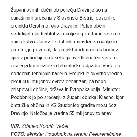
Župani osmih občin ob porečju Dravinje so na
današnjem srečanju v Slovenski Bistrici govorili o
projektu Očistimo reko Dravinjo. Poleg občin
sodelujeta še Inštitut za okolje in prostor in resorno
ministrstvo. Janez Podobnik, minister za okolje in
prostor, je povedal, da projekt podpira in da bodo z
njim v prihodnjem desetletju uvedli enoten sistem
čiščenja komunalne in tehnološke odpadne vode po
sodobnih tehničnih načelih. Projekt je okvirno vreden
okoli 400 milijonov evrov, denar zanj pa bodo
prispevali občine, država in Evropska unija. Minister
Podobnik je po srečanju z župani obiskal Krasno, kjer
bistriška občina in KS Studenice gradita most čez
Dravinjo. Naložba je vredna 55 milijonov tolarjev.
VIR:
Zdenko Kodrič, Večer
FOTO:
Minister Podobnik na terenu (Nepremičnine