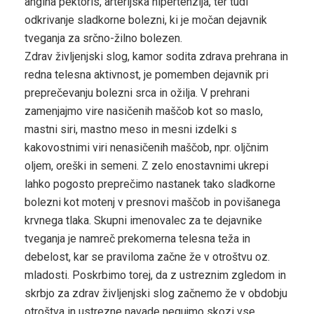
angina pektoris, arterijska hipertenzija, ter tudi
odkrivanje sladkorne bolezni, ki je močan dejavnik
tveganja za srčno-žilno bolezen.
Zdrav življenjski slog, kamor sodita zdrava prehrana in
redna telesna aktivnost, je pomemben dejavnik pri
preprečevanju bolezni srca in ožilja. V prehrani
zamenjajmo vire nasičenih maščob kot so maslo,
mastni siri, mastno meso in mesni izdelki s
kakovostnimi viri nenasičenih maščob, npr. oljčnim
oljem, oreški in semeni. Z zelo enostavnimi ukrepi
lahko pogosto preprečimo nastanek tako sladkorne
bolezni kot motenj v presnovi maščob in povišanega
krvnega tlaka. Skupni imenovalec za te dejavnike
tveganja je namreč prekomerna telesna teža in
debelost, kar se praviloma začne že v otroštvu oz.
mladosti. Poskrbimo torej, da z ustreznim zgledom in
skrbjo za zdrav življenjski slog začnemo že v obdobju
otroštva in ustrezne navade negujmo skozi vse