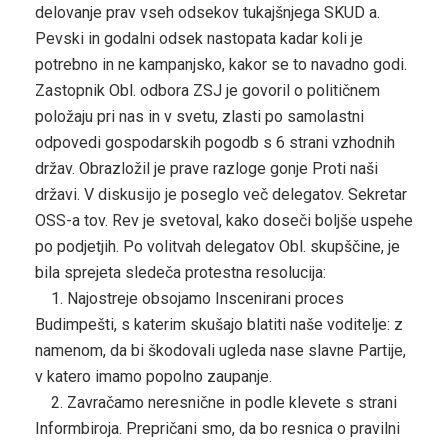
delovanje prav vseh odsekov tukajšnjega SKUD a.
Pevski in godalni odsek nastopata kadar koli je
potrebno in ne kampanjsko, kakor se to navadno godi.
Zastopnik Obl. odbora ZSJ je govoril o političnem
položaju pri nas in v svetu, zlasti po samolastni
odpovedi gospodarskih pogodb s 6 strani vzhodnih
držav. Obrazložil je prave razloge gonje Proti naši
državi. V diskusijo je poseglo več delegatov. Sekretar
OSS-a tov. Rev je svetoval, kako doseči boljše uspehe
po podjetjih. Po volitvah delegatov Obl. skupščine, je
bila sprejeta sledeča protestna resolucija:
1. Najostreje obsojamo Inscenirani proces
Budimpešti, s katerim skušajo blatiti naše voditelje: z
namenom, da bi škodovali ugleda nase slavne Partije,
v katero imamo popolno zaupanje.
2. Zavračamo neresnične in podle klevete s strani
Informbiroja. Prepričani smo, da bo resnica o pravilni