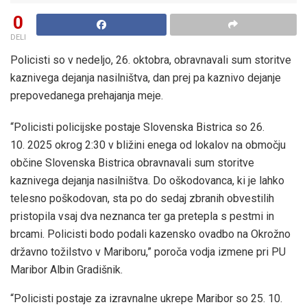
0
DELI
Policisti so v nedeljo, 26. oktobra, obravnavali sum storitve
kaznivega dejanja nasilništva, dan prej pa kaznivo dejanje
prepovedanega prehajanja meje.
“Policisti policijske postaje Slovenska Bistrica so 26.
10. 2025 okrog 2:30 v bližini enega od lokalov na območju
občine Slovenska Bistrica obravnavali sum storitve
kaznivega dejanja nasilništva. Do oškodovanca, ki je lahko
telesno poškodovan, sta po do sedaj zbranih obvestilih
pristopila vsaj dva neznanca ter ga pretepla s pestmi in
brcami. Policisti bodo podali kazensko ovadbo na Okrožno
državno tožilstvo v Mariboru,” poroča vodja izmene pri PU
Maribor Albin Gradišnik.
“Policisti postaje za izravnalne ukrepe Maribor so 25. 10.