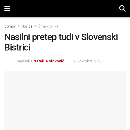
Domov
Novice
Črna kronika
Nasilni pretep tudi v Slovenski
Bistrici
napisal/a
Natalija Sinkovič
26. oktobra, 2025