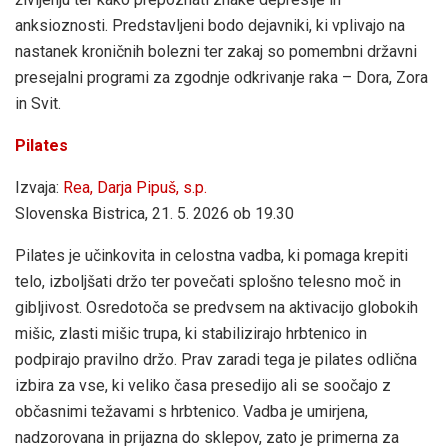
anksioznosti. Predstavljeni bodo dejavniki, ki vplivajo na
nastanek kroničnih bolezni ter zakaj so pomembni državni
presejalni programi za zgodnje odkrivanje raka – Dora, Zora
in Svit.
Pilates
Izvaja:
Rea, Darja Pipuš, s.p.
Slovenska Bistrica, 21. 5. 2026 ob 19.30
Pilates je učinkovita in celostna vadba, ki pomaga krepiti
telo, izboljšati držo ter povečati splošno telesno moč in
gibljivost. Osredotoča se predvsem na aktivacijo globokih
mišic, zlasti mišic trupa, ki stabilizirajo hrbtenico in
podpirajo pravilno držo. Prav zaradi tega je pilates odlična
izbira za vse, ki veliko časa presedijo ali se soočajo z
občasnimi težavami s hrbtenico. Vadba je umirjena,
nadzorovana in prijazna do sklepov, zato je primerna za