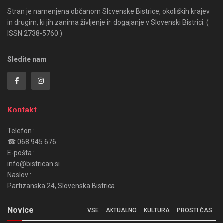
Stran je namenjena občanom Slovenske Bistrice, okoliških krajev
in drugim, ki jih zanima življenje in dogajanje v Slovenski Bistrici. (
ISSN 2738-5760 )
Sledite nam
Kontakt
Telefon :
☎ 068 945 676
E-pošta :
info@bistrican.si
Naslov :
Partizanska 24, Slovenska Bistrica
Novice
VSE
AKTUALNO
KULTURA
PROSTI ČAS