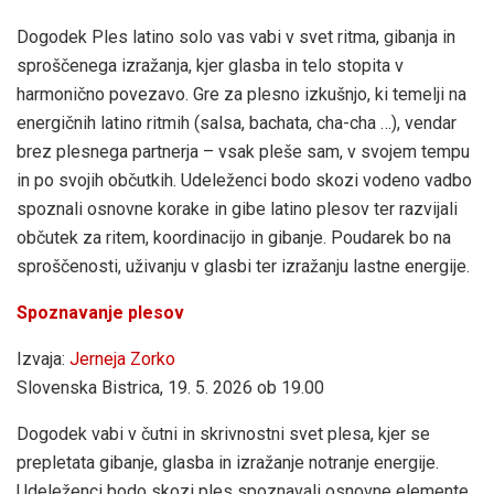
Dogodek Ples latino solo vas vabi v svet ritma, gibanja in
sproščenega izražanja, kjer glasba in telo stopita v
harmonično povezavo. Gre za plesno izkušnjo, ki temelji na
energičnih latino ritmih (salsa, bachata, cha-cha …), vendar
brez plesnega partnerja – vsak pleše sam, v svojem tempu
in po svojih občutkih. Udeleženci bodo skozi vodeno vadbo
spoznali osnovne korake in gibe latino plesov ter razvijali
občutek za ritem, koordinacijo in gibanje. Poudarek bo na
sproščenosti, uživanju v glasbi ter izražanju lastne energije.
Spoznavanje plesov
Izvaja:
Jerneja Zorko
Slovenska Bistrica, 19. 5. 2026 ob 19.00
Dogodek vabi v čutni in skrivnostni svet plesa, kjer se
prepletata gibanje, glasba in izražanje notranje energije.
Udeleženci bodo skozi ples spoznavali osnovne elemente