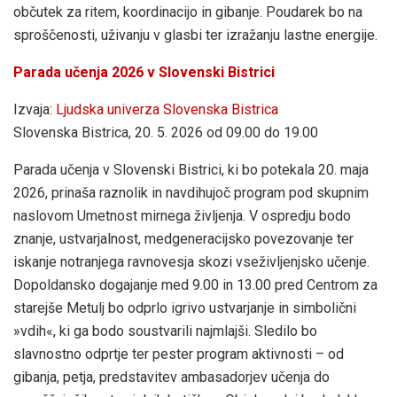
občutek za ritem, koordinacijo in gibanje. Poudarek bo na
sproščenosti, uživanju v glasbi ter izražanju lastne energije.
Parada učenja 2026 v Slovenski Bistrici
Izvaja:
Ljudska univerza Slovenska Bistrica
Slovenska Bistrica, 20. 5. 2026 od 09.00 do 19.00
Parada učenja v Slovenski Bistrici, ki bo potekala 20. maja
2026, prinaša raznolik in navdihujoč program pod skupnim
naslovom Umetnost mirnega življenja. V ospredju bodo
znanje, ustvarjalnost, medgeneracijsko povezovanje ter
iskanje notranjega ravnovesja skozi vseživljenjsko učenje.
Dopoldansko dogajanje med 9.00 in 13.00 pred Centrom za
starejše Metulj bo odprlo igrivo ustvarjanje in simbolični
»vdih«, ki ga bodo soustvarili najmlajši. Sledilo bo
slavnostno odprtje ter pester program aktivnosti – od
gibanja, petja, predstavitev ambasadorjev učenja do