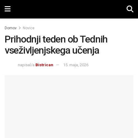
Domov
Novice
Prihodnji teden ob Tednih
vseživljenjskega učenja
napisal/a
Bistrican
15. maja, 2026