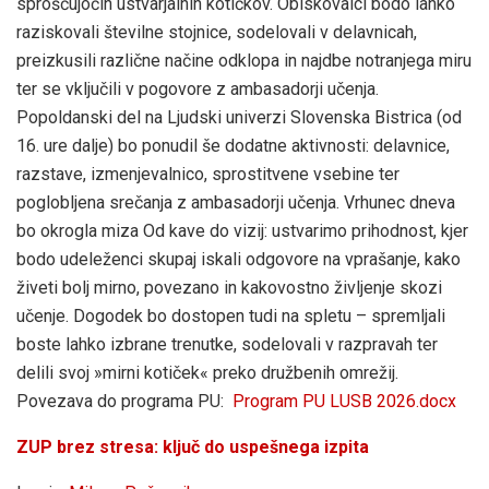
sproščujočih ustvarjalnih kotičkov. Obiskovalci bodo lahko
raziskovali številne stojnice, sodelovali v delavnicah,
preizkusili različne načine odklopa in najdbe notranjega miru
ter se vključili v pogovore z ambasadorji učenja.
Popoldanski del na Ljudski univerzi Slovenska Bistrica (od
16. ure dalje) bo ponudil še dodatne aktivnosti: delavnice,
razstave, izmenjevalnico, sprostitvene vsebine ter
poglobljena srečanja z ambasadorji učenja. Vrhunec dneva
bo okrogla miza Od kave do vizij: ustvarimo prihodnost, kjer
bodo udeleženci skupaj iskali odgovore na vprašanje, kako
živeti bolj mirno, povezano in kakovostno življenje skozi
učenje. Dogodek bo dostopen tudi na spletu – spremljali
boste lahko izbrane trenutke, sodelovali v razpravah ter
delili svoj »mirni kotiček« preko družbenih omrežij.
Povezava do programa PU:
Program PU LUSB 2026.docx
ZUP brez stresa: ključ do uspešnega izpita