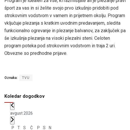
Program je idealen za vse, ki razmišljate ali je plezanje pravi
šport za vas in si želite svojo prvo izkušnjo pridobiti pod
strokovnim vodstvom v varnem in prijetnem okolju. Program
vključuje plezanja s kratkim uvodnim predavanjem, sledita
funkcionalno ogrevanje in plezanje balvanov, za zaključek pa
še izkušnja plezanja na visoki plezalni steni. Celoten
program poteka pod strokovnim vodstvom in traja 2 uri.
Obvezne so predhodne prijave.
Oznaka:
TVU
Koledar dogodkov
avgust 2026
Koledar
P
T
S
Č
P
S
N