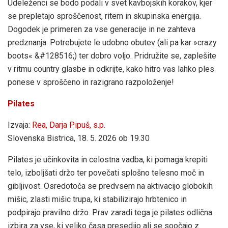
Udeleženci se bodo podali v svet kavbojskih korakov, kjer
se prepletajo sproščenost, ritem in skupinska energija.
Dogodek je primeren za vse generacije in ne zahteva
predznanja. Potrebujete le udobno obutev (ali pa kar »crazy
boots« &#128516;) ter dobro voljo. Pridružite se, zaplešite
v ritmu country glasbe in odkrijte, kako hitro vas lahko ples
ponese v sproščeno in razigrano razpoloženje!
Pilates
Izvaja:
Rea, Darja Pipuš, s.p.
Slovenska Bistrica, 18. 5. 2026 ob 19.30
Pilates je učinkovita in celostna vadba, ki pomaga krepiti
telo, izboljšati držo ter povečati splošno telesno moč in
gibljivost. Osredotoča se predvsem na aktivacijo globokih
mišic, zlasti mišic trupa, ki stabilizirajo hrbtenico in
podpirajo pravilno držo. Prav zaradi tega je pilates odlična
izbira za vse, ki veliko časa presedijo ali se soočajo z