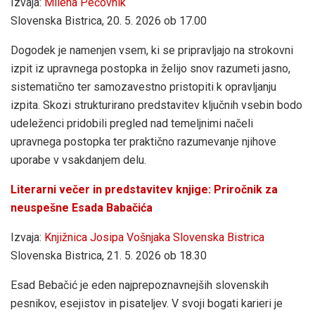
Izvaja:
Milena Pečovnik
Slovenska Bistrica, 20. 5. 2026 ob 17.00
Dogodek je namenjen vsem, ki se pripravljajo na strokovni
izpit iz upravnega postopka in želijo snov razumeti jasno,
sistematično ter samozavestno pristopiti k opravljanju
izpita. Skozi strukturirano predstavitev ključnih vsebin bodo
udeleženci pridobili pregled nad temeljnimi načeli
upravnega postopka ter praktično razumevanje njihove
uporabe v vsakdanjem delu.
Literarni večer in predstavitev knjige: Priročnik za
neuspešne Esada Babačića
Izvaja:
Knjižnica Josipa Vošnjaka Slovenska Bistrica
Slovenska Bistrica, 21. 5. 2026 ob 18.30
Esad Bebačić je eden najprepoznavnejših slovenskih
pesnikov, esejistov in pisateljev. V svoji bogati karieri je