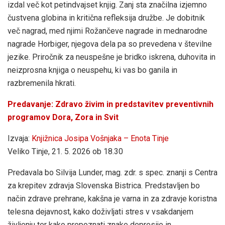
izdal več kot petindvajset knjig. Zanj sta značilna izjemno
čustvena globina in kritična refleksija družbe. Je dobitnik
več nagrad, med njimi Rožančeve nagrade in mednarodne
nagrade Horbiger, njegova dela pa so prevedena v številne
jezike. Priročnik za neuspešne je bridko iskrena, duhovita in
neizprosna knjiga o neuspehu, ki vas bo ganila in
razbremenila hkrati.
Predavanje: Zdravo živim in predstavitev preventivnih
programov Dora, Zora in Svit
Izvaja:
Knjižnica Josipa Vošnjaka – Enota Tinje
Veliko Tinje, 21. 5. 2026 ob 18.30
Predavala bo Silvija Lunder, mag. zdr. s spec. znanji s Centra
za krepitev zdravja Slovenska Bistrica. Predstavljen bo
način zdrave prehrane, kakšna je varna in za zdravje koristna
telesna dejavnost, kako doživljati stres v vsakdanjem
življenju ter kako prepoznati znake depresije in