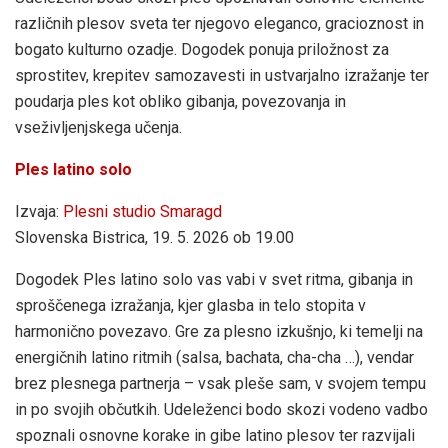
različnih plesov sveta ter njegovo eleganco, gracioznost in
bogato kulturno ozadje. Dogodek ponuja priložnost za
sprostitev, krepitev samozavesti in ustvarjalno izražanje ter
poudarja ples kot obliko gibanja, povezovanja in
vseživljenjskega učenja.
Ples latino solo
Izvaja:
Plesni studio Smaragd
Slovenska Bistrica, 19. 5. 2026 ob 19.00
Dogodek Ples latino solo vas vabi v svet ritma, gibanja in
sproščenega izražanja, kjer glasba in telo stopita v
harmonično povezavo. Gre za plesno izkušnjo, ki temelji na
energičnih latino ritmih (salsa, bachata, cha-cha …), vendar
brez plesnega partnerja – vsak pleše sam, v svojem tempu
in po svojih občutkih. Udeleženci bodo skozi vodeno vadbo
spoznali osnovne korake in gibe latino plesov ter razvijali