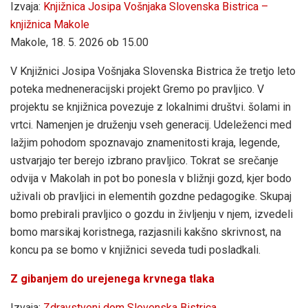
Izvaja:
Knjižnica Josipa Vošnjaka Slovenska Bistrica –
knjižnica Makole
Makole, 18. 5. 2026 ob 15.00
V Knjižnici Josipa Vošnjaka Slovenska Bistrica že tretjo leto
poteka medneneracijski projekt Gremo po pravljico. V
projektu se knjižnica povezuje z lokalnimi društvi. šolami in
vrtci. Namenjen je druženju vseh generacij. Udeleženci med
lažjim pohodom spoznavajo znamenitosti kraja, legende,
ustvarjajo ter berejo izbrano pravljico. Tokrat se srečanje
odvija v Makolah in pot bo ponesla v bližnji gozd, kjer bodo
uživali ob pravljici in elementih gozdne pedagogike. Skupaj
bomo prebirali pravljico o gozdu in življenju v njem, izvedeli
bomo marsikaj koristnega, razjasnili kakšno skrivnost, na
koncu pa se bomo v knjižnici seveda tudi posladkali.
Z gibanjem do urejenega krvnega tlaka
Izvaja:
Zdravstveni dom Slovenska Bistrica