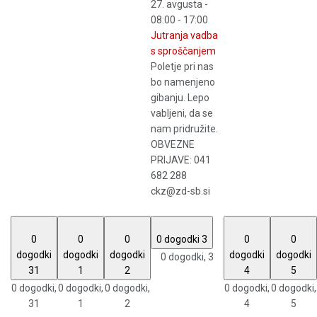
27. avgusta -
08:00
-
17:00
Jutranja vadba
s sproščanjem
Poletje pri nas
bo namenjeno
gibanju. Lepo
vabljeni, da se
nam pridružite.
OBVEZNE
PRIJAVE: 041
682 288
ckz@zd-sb.si
0
0
0
0 dogodki
3
0
0
dogodki
dogodki
dogodki
dogodki
dogodki
0 dogodki,
3
31
1
2
4
5
0 dogodki,
0 dogodki,
0 dogodki,
0 dogodki,
0 dogodki,
31
1
2
4
5