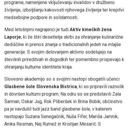
programe, namenjene vključevanju invalidov v družbeno
življenje, izboljšanju kakovosti njihovega življenja ter krepitvi
medsebojne podpore in solidarnosti.
Med letošnjimi nagrajenci je tudi
Aktiv kmečkih žena
Laporje
, ki že štiri desetletja skrbi za ohranjanje kulinarične
dediščine in prenos znanja o tradicionalnih jedeh na mlajše
generacije. S svojim delovanjem aktivno sodelujejo na
številnih prireditvah in dogodkih ter pomembno prispevajo k
ohranjanju kulturne identitete kraja.
Slovesno akademijo so s svojimi nastopi obogatili učenci
Glasbene šole Slovenska Bistrica
, ki so pripravili raznolik
in dovršen kulturni program. Na odru so se predstavili Zala
Šarman, Oskar Jug, Rok Pliberšek in Brina Bobik, občinstvo
pa je navdušil tudi jazz band glasbene šole, v katerem
nastopajo Suzana Senegačnik, Nuša Fifer, Mariša Jamnik,
Anika Resman, Nej Rumež in Kristijan Mesarič. S