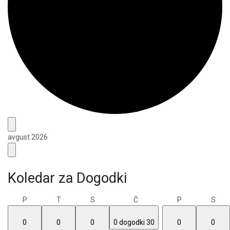
avgust 2026
Koledar za Dogodki
P
T
S
Č
P
S
0
0
0
0 dogodki
30
0
0