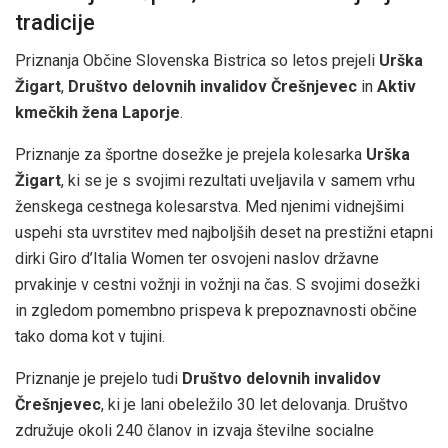
tradicije
Priznanja Občine Slovenska Bistrica so letos prejeli
Urška
Žigart
,
Društvo delovnih invalidov Črešnjevec
in
Aktiv
kmečkih žena Laporje
.
Priznanje za športne dosežke je prejela kolesarka
Urška
Žigart
, ki se je s svojimi rezultati uveljavila v samem vrhu
ženskega cestnega kolesarstva. Med njenimi vidnejšimi
uspehi sta uvrstitev med najboljših deset na prestižni etapni
dirki Giro d’Italia Women ter osvojeni naslov državne
prvakinje v cestni vožnji in vožnji na čas. S svojimi dosežki
in zgledom pomembno prispeva k prepoznavnosti občine
tako doma kot v tujini.
Priznanje je prejelo tudi
Društvo delovnih invalidov
Črešnjevec
, ki je lani obeležilo 30 let delovanja. Društvo
združuje okoli 240 članov in izvaja številne socialne