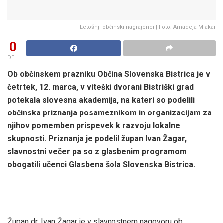
Letošnji občinski nagrajenci | Foto: Amadeja Mlakar
0
DELI
Ob občinskem prazniku Občina Slovenska Bistrica je v
četrtek, 12. marca, v viteški dvorani Bistriški grad
potekala slovesna akademija, na kateri so podelili
občinska priznanja posameznikom in organizacijam za
njihov pomemben prispevek k razvoju lokalne
skupnosti. Priznanja je podelil župan Ivan Žagar,
slavnostni večer pa so z glasbenim programom
obogatili učenci Glasbena šola Slovenska Bistrica.
Župan dr. Ivan Žagar je v slavnostnem nagovoru ob