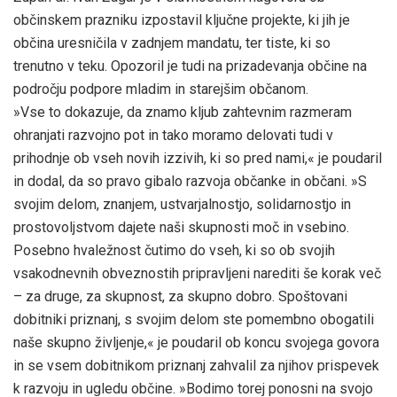
občinskem prazniku izpostavil ključne projekte, ki jih je
občina uresničila v zadnjem mandatu, ter tiste, ki so
trenutno v teku. Opozoril je tudi na prizadevanja občine na
področju podpore mladim in starejšim občanom.
»Vse to dokazuje, da znamo kljub zahtevnim razmeram
ohranjati razvojno pot in tako moramo delovati tudi v
prihodnje ob vseh novih izzivih, ki so pred nami,« je poudaril
in dodal, da so pravo gibalo razvoja občanke in občani. »S
svojim delom, znanjem, ustvarjalnostjo, solidarnostjo in
prostovoljstvom dajete naši skupnosti moč in vsebino.
Posebno hvaležnost čutimo do vseh, ki so ob svojih
vsakodnevnih obveznostih pripravljeni narediti še korak več
– za druge, za skupnost, za skupno dobro. Spoštovani
dobitniki priznanj, s svojim delom ste pomembno obogatili
naše skupno življenje,« je poudaril ob koncu svojega govora
in se vsem dobitnikom priznanj zahvalil za njihov prispevek
k razvoju in ugledu občine. »Bodimo torej ponosni na svojo