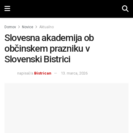
Domov
Novice
Aktualno
Slovesna akademija ob
občinskem prazniku v
Slovenski Bistrici
napisal/a
Bistrican
13. marca, 2026