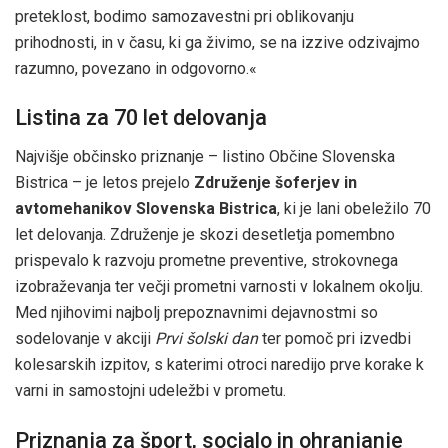
preteklost, bodimo samozavestni pri oblikovanju
prihodnosti, in v času, ki ga živimo, se na izzive odzivajmo
razumno, povezano in odgovorno.«
Listina za 70 let delovanja
Najvišje občinsko priznanje – listino Občine Slovenska
Bistrica – je letos prejelo
Združenje šoferjev in
avtomehanikov Slovenska Bistrica
, ki je lani obeležilo 70
let delovanja. Združenje je skozi desetletja pomembno
prispevalo k razvoju prometne preventive, strokovnega
izobraževanja ter večji prometni varnosti v lokalnem okolju.
Med njihovimi najbolj prepoznavnimi dejavnostmi so
sodelovanje v akciji
Prvi šolski dan
ter pomoč pri izvedbi
kolesarskih izpitov, s katerimi otroci naredijo prve korake k
varni in samostojni udeležbi v prometu.
Priznanja za šport, socialo in ohranjanje