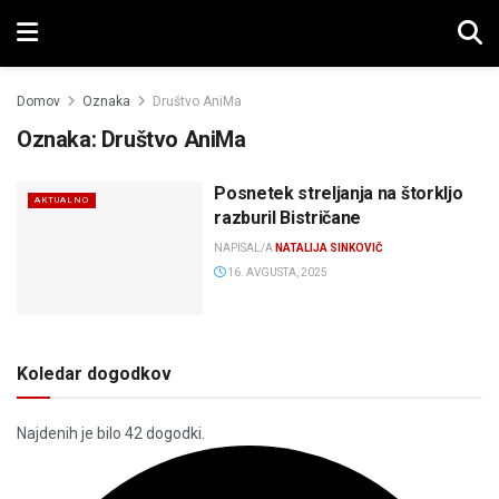
Domov
Oznaka
Društvo AniMa
Oznaka:
Društvo AniMa
Posnetek streljanja na štorkljo
AKTUALNO
razburil Bistričane
NAPISAL/A
NATALIJA SINKOVIČ
16. AVGUSTA, 2025
Koledar dogodkov
Najdenih je bilo 42 dogodki.