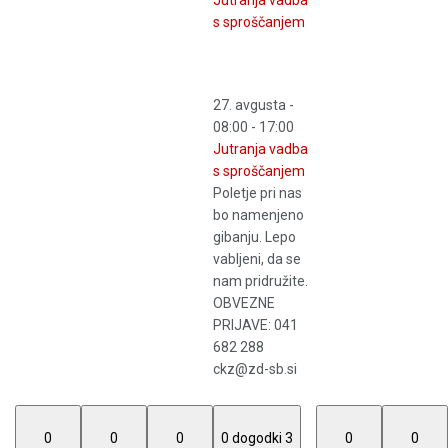
s sproščanjem
27. avgusta -
08:00
-
17:00
Jutranja vadba
s sproščanjem
Poletje pri nas
bo namenjeno
gibanju. Lepo
vabljeni, da se
nam pridružite.
OBVEZNE
PRIJAVE: 041
682 288
ckz@zd-sb.si
0
0
0
0 dogodki
3
0
0