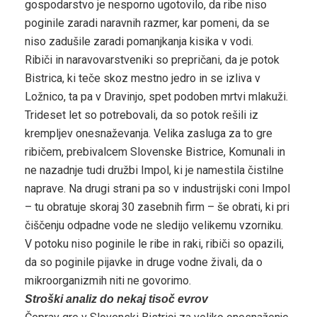
gospodarstvo je nesporno ugotovilo, da ribe niso
poginile zaradi naravnih razmer, kar pomeni, da se
niso zadušile zaradi pomanjkanja kisika v vodi.
Ribiči in naravovarstveniki so prepričani, da je potok
Bistrica, ki teče skoz mestno jedro in se izliva v
Ložnico, ta pa v Dravinjo, spet podoben mrtvi mlakuži.
Trideset let so potrebovali, da so potok rešili iz
krempljev onesnaževanja. Velika zasluga za to gre
ribičem, prebivalcem Slovenske Bistrice, Komunali in
ne nazadnje tudi družbi Impol, ki je namestila čistilne
naprave. Na drugi strani pa so v industrijski coni Impol
– tu obratuje skoraj 30 zasebnih firm – še obrati, ki pri
čiščenju odpadne vode ne sledijo velikemu vzorniku.
V potoku niso poginile le ribe in raki, ribiči so opazili,
da so poginile pijavke in druge vodne živali, da o
mikroorganizmih niti ne govorimo.
Stroški analiz do nekaj tisoč evrov