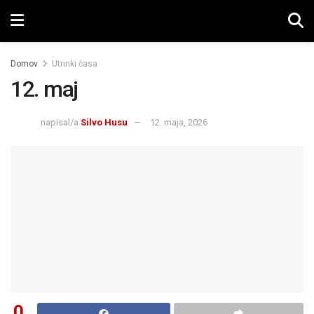
Domov
Utrinki časa
12. maj
napisal/a
Silvo Husu
12. maja, 2026
0