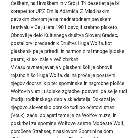
Češkem, na Hrvaškem in v Srbiji. Tri desetletja je bil
korepetitor UPZ Emila Adamiča. Z Mladinskim
pevskim zborom je na mednarodnem pevskem
festivalu v Celju leta 1981 osvojil srebrno plaketo.
Obnovil je delo Kulturnega društva Slovenj Gradec,
postal prvi predsednik Društva Huga Wolfa, kot
glasbenik pa je priredil in harmoniziral mnoge ljudske
pesmi, ki so izšle v več zbirkah.
V času ravnateljevanja v glasbeni šoli je obnovil
rojstno hišo Huga Wolfa, dal na pročelje postaviti
njegov doprsni kip ter spominske in nagrobne plošče
Wolfovih v atriju šolske zgradbe, posvetil pa se je tudi
študiju rodbinskega debla skladatelja. Dokazal je
njegovo slovensko poreklo tudi po očetovi strani
(Vouk), začel polagati temelje za Wolfov muzej in
poskrbel za spomine Wolfove sestre Modeste Wolf,
poročene Strahser, z naslovom Spomini na dom