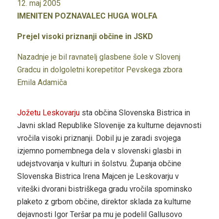
12. maj 2005
IMENITEN POZNAVALEC HUGA WOLFA
Prejel visoki priznanji občine in JSKD
Nazadnje je bil ravnatelj glasbene šole v Slovenj
Gradcu in dolgoletni korepetitor Pevskega zbora
Emila Adamiča
Jožetu Leskovarju
sta občina Slovenska Bistrica in
Javni sklad Republike Slovenije za kulturne dejavnosti
vročila visoki priznanji. Dobil ju je zaradi svojega
izjemno pomembnega dela v slovenski glasbi in
udejstvovanja v kulturi in šolstvu. Županja občine
Slovenska Bistrica Irena Majcen je Leskovarju v
viteški dvorani bistriškega gradu vročila spominsko
plaketo z grbom občine, direktor sklada za kulturne
dejavnosti Igor Teršar pa mu je podelil Gallusovo