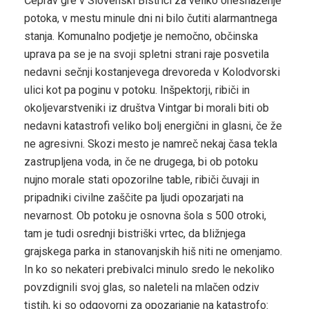
Čeprav gre v Slovenski Bistrici za veliko onesnaženje
potoka, v mestu minule dni ni bilo čutiti alarmantnega
stanja. Komunalno podjetje je nemočno, občinska
uprava pa se je na svoji spletni strani raje posvetila
nedavni sečnji kostanjevega drevoreda v Kolodvorski
ulici kot pa poginu v potoku. Inšpektorji, ribiči in
okoljevarstveniki iz društva Vintgar bi morali biti ob
nedavni katastrofi veliko bolj energični in glasni, če že
ne agresivni. Skozi mesto je namreč nekaj časa tekla
zastrupljena voda, in če ne drugega, bi ob potoku
nujno morale stati opozorilne table, ribiči čuvaji in
pripadniki civilne zaščite pa ljudi opozarjati na
nevarnost. Ob potoku je osnovna šola s 500 otroki,
tam je tudi osrednji bistriški vrtec, da bližnjega
grajskega parka in stanovanjskih hiš niti ne omenjamo.
In ko so nekateri prebivalci minulo sredo le nekoliko
povzdignili svoj glas, so naleteli na mlačen odziv
tistih, ki so odgovorni za opozarjanje na katastrofo: