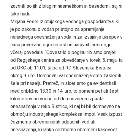
zavrnili so jih z blagim nasmeškom in besedami, saj ni
tako hudo.
Mirjana Fesel iz ptujskega vodnega gospodarstva, ki
je po zakonu o vodah pristojno za spremljanje
nenadnega onesnaženja voda in za izvajanje ukrepov v
času povečane ogroženosti in naravnih nesreč, je
včeraj povedala: “Obvestilo o poginu rib smo prejeli
od Regijskega centra za obveščanje v torek, 5. maja, ta
od OKC ob 11.01, ta pa od RD Slovenska Bistrica
okrog 9. ure. Domnevni val onesnaženja smo zasledili
šele pri naselju Pretrež, in sicer smo ga evidentirali
med približno 13.30 in 14. uro, to pomeni pet ali šest
kilometrov nizvodno od domnevnega izpusta
onesnaženja v reko Bistrico, ki naj bi bil domnevno na
območju industrijskega kompleksa Impol. Vsak izpust
čezmerno obremenjenih odpadnih vod ali
onesnaženja, ki lahko čezmerno obremeni kakovost