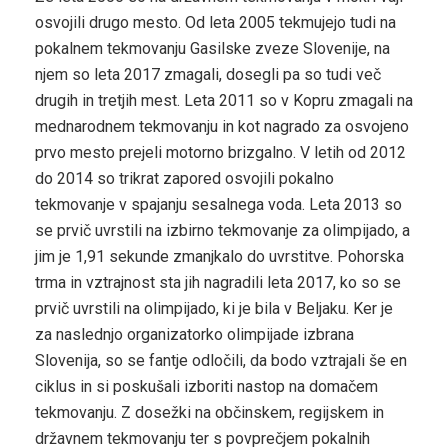
osvojili drugo mesto. Od leta 2005 tekmujejo tudi na
pokalnem tekmovanju Gasilske zveze Slovenije, na
njem so leta 2017 zmagali, dosegli pa so tudi več
drugih in tretjih mest. Leta 2011 so v Kopru zmagali na
mednarodnem tekmovanju in kot nagrado za osvojeno
prvo mesto prejeli motorno brizgalno. V letih od 2012
do 2014 so trikrat zapored osvojili pokalno
tekmovanje v spajanju sesalnega voda. Leta 2013 so
se prvič uvrstili na izbirno tekmovanje za olimpijado, a
jim je 1,91 sekunde zmanjkalo do uvrstitve. Pohorska
trma in vztrajnost sta jih nagradili leta 2017, ko so se
prvič uvrstili na olimpijado, ki je bila v Beljaku. Ker je
za naslednjo organizatorko olimpijade izbrana
Slovenija, so se fantje odločili, da bodo vztrajali še en
ciklus in si poskušali izboriti nastop na domačem
tekmovanju. Z dosežki na občinskem, regijskem in
državnem tekmovanju ter s povprečjem pokalnih