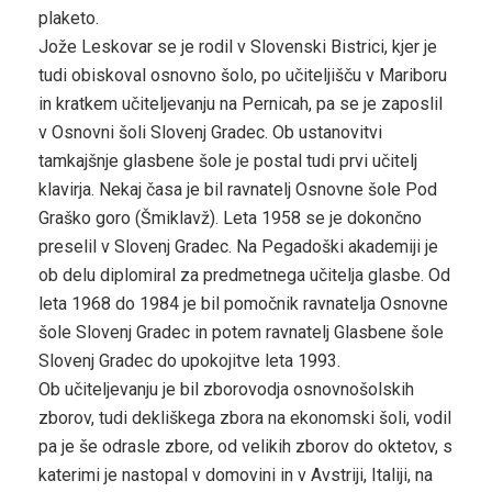
plaketo.
Jože Leskovar se je rodil v Slovenski Bistrici, kjer je
tudi obiskoval osnovno šolo, po učiteljišču v Mariboru
in kratkem učiteljevanju na Pernicah, pa se je zaposlil
v Osnovni šoli Slovenj Gradec. Ob ustanovitvi
tamkajšnje glasbene šole je postal tudi prvi učitelj
klavirja. Nekaj časa je bil ravnatelj Osnovne šole Pod
Graško goro (Šmiklavž). Leta 1958 se je dokončno
preselil v Slovenj Gradec. Na Pegadoški akademiji je
ob delu diplomiral za predmetnega učitelja glasbe. Od
leta 1968 do 1984 je bil pomočnik ravnatelja Osnovne
šole Slovenj Gradec in potem ravnatelj Glasbene šole
Slovenj Gradec do upokojitve leta 1993.
Ob učiteljevanju je bil zborovodja osnovnošolskih
zborov, tudi dekliškega zbora na ekonomski šoli, vodil
pa je še odrasle zbore, od velikih zborov do oktetov, s
katerimi je nastopal v domovini in v Avstriji, Italiji, na