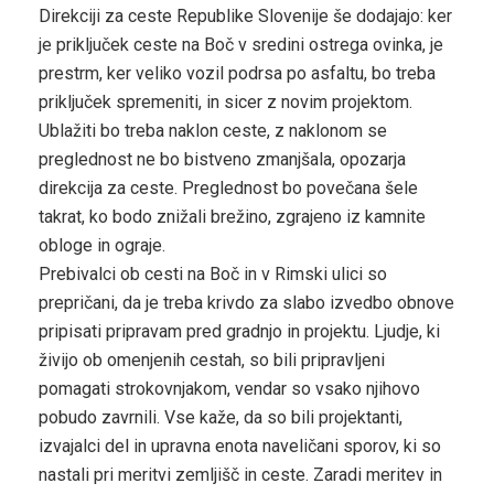
Direkciji za ceste Republike Slovenije še dodajajo: ker
je priključek ceste na Boč v sredini ostrega ovinka, je
prestrm, ker veliko vozil podrsa po asfaltu, bo treba
priključek spremeniti, in sicer z novim projektom.
Ublažiti bo treba naklon ceste, z naklonom se
preglednost ne bo bistveno zmanjšala, opozarja
direkcija za ceste. Preglednost bo povečana šele
takrat, ko bodo znižali brežino, zgrajeno iz kamnite
obloge in ograje.
Prebivalci ob cesti na Boč in v Rimski ulici so
prepričani, da je treba krivdo za slabo izvedbo obnove
pripisati pripravam pred gradnjo in projektu. Ljudje, ki
živijo ob omenjenih cestah, so bili pripravljeni
pomagati strokovnjakom, vendar so vsako njihovo
pobudo zavrnili. Vse kaže, da so bili projektanti,
izvajalci del in upravna enota naveličani sporov, ki so
nastali pri meritvi zemljišč in ceste. Zaradi meritev in