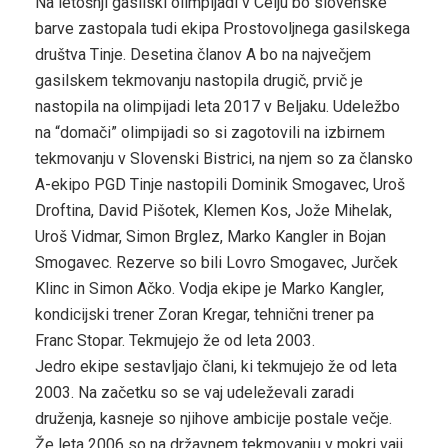
Na letošnji gasilski olimpijadi v Celju bo slovenske
barve zastopala tudi ekipa Prostovoljnega gasilskega
društva Tinje. Desetina članov A bo na največjem
gasilskem tekmovanju nastopila drugič, prvič je
nastopila na olimpijadi leta 2017 v Beljaku. Udeležbo
na “domači” olimpijadi so si zagotovili na izbirnem
tekmovanju v Slovenski Bistrici, na njem so za člansko
A-ekipo PGD Tinje nastopili Dominik Smogavec, Uroš
Droftina, David Pišotek, Klemen Kos, Jože Mihelak,
Uroš Vidmar, Simon Brglez, Marko Kangler in Bojan
Smogavec. Rezerve so bili Lovro Smogavec, Jurček
Klinc in Simon Ačko. Vodja ekipe je Marko Kangler,
kondicijski trener Zoran Kregar, tehnični trener pa
Franc Stopar. Tekmujejo že od leta 2003.
Jedro ekipe sestavljajo člani, ki tekmujejo že od leta
2003. Na začetku so se vaj udeleževali zaradi
druženja, kasneje so njihove ambicije postale večje.
Že leta 2006 so na državnem tekmovanju v mokri vaji