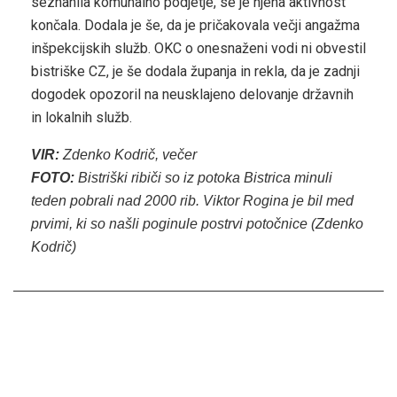
seznanila komunalno podjetje, se je njena aktivnost
končala. Dodala je še, da je pričakovala večji angažma
inšpekcijskih služb. OKC o onesnaženi vodi ni obvestil
bistriške CZ, je še dodala županja in rekla, da je zadnji
dogodek opozoril na neusklajeno delovanje državnih
in lokalnih služb.
VIR:
Zdenko Kodrič, večer
FOTO:
Bistriški ribiči so iz potoka Bistrica minuli
teden pobrali nad 2000 rib. Viktor Rogina je bil med
prvimi, ki so našli poginule postrvi potočnice (Zdenko
Kodrič)