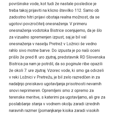
površinske vode, kot tudi že nastale posledice je
treba takoj prijaviti na klicno številko 112. Samo ob
zadostno hitri prijavi obstaja realna možnost, da se
ugotovi povzročitelj onesnaženja. V primeru
onesnaženja vodotoka Bistrice ocenjujemo, da je šlo
za vizualno spremenjen izpust, saj je bil val
onesnaženja v naselju Pretrež v Ložnici še vedno
rahlo sivo motne barve. Do izpusta je po naši oceni
prišlo že pred 8. uro zjutraj, predstavnik RD Slovenska
Bistrica pa nam je potrdil, da so poginule ribe opazili
že okoli 7. ure zjutraj. Vzorec vode, ki smo ga odvzeli
v reki Ložnici v Pretrežu, je bil zelo razredčen in za
nadaljnjo preiskavo ugotavljanja prisotnosti nevarnih
snovi neprimeren. Opremljeni smo z opremo za
terenske meritve, s katerimi pa ugotavljamo, ali gre za
poslabšanje stanja v vodnem okolju zaradi izrednih
naravnih razmer (pomanjkanje kisika zaradi visokih