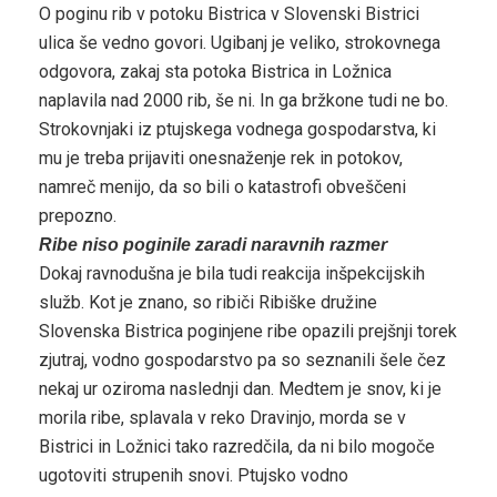
O poginu rib v potoku Bistrica v Slovenski Bistrici
ulica še vedno govori. Ugibanj je veliko, strokovnega
odgovora, zakaj sta potoka Bistrica in Ložnica
naplavila nad 2000 rib, še ni. In ga bržkone tudi ne bo.
Strokovnjaki iz ptujskega vodnega gospodarstva, ki
mu je treba prijaviti onesnaženje rek in potokov,
namreč menijo, da so bili o katastrofi obveščeni
prepozno.
Ribe niso poginile zaradi naravnih razmer
Dokaj ravnodušna je bila tudi reakcija inšpekcijskih
služb. Kot je znano, so ribiči Ribiške družine
Slovenska Bistrica poginjene ribe opazili prejšnji torek
zjutraj, vodno gospodarstvo pa so seznanili šele čez
nekaj ur oziroma naslednji dan. Medtem je snov, ki je
morila ribe, splavala v reko Dravinjo, morda se v
Bistrici in Ložnici tako razredčila, da ni bilo mogoče
ugotoviti strupenih snovi. Ptujsko vodno