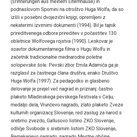
(Erinnerungen aus meinem Elternhause) in
podnaslovom Spomini na otroštvo Huga Wolfa, da so
izšli v posebni dvojezični knjigi, opremljeni z
nekaterimi izvirnimi dokumenti (1994). Bil je tajnik
prireditvenega odbora prireditev v počastitev 130.
obletnice Wolfovega rojstva (1990). Leskovar je
soavtor dokumentarnega filma o Hugu Wolfu in
začetnik tradicionalne mednarodne poletne
solopevske šole. Pevski zbor Emila Adamiča ga je
razglasil za častnega člana društva, enako Društvo
Huga Wolfa (1997). Za pedagoško in glasbeno
delovanje je prejel več nagrad in priznanj: častno
plaketo Mladinskega pevskega festivala v Celju,
medaljo dela, Vrunčevo nagrado, zlato plaketo Zveze
kulturnih organizacij Slovenije, red zaslug za narod s
srebrno zvezdo, Gallusovo listino ZKO Slovenije,
odličje Svobode s srebrnim listom ZKO Slovenije,
Bernekerjevo nagrado, nagrado Mestne občine