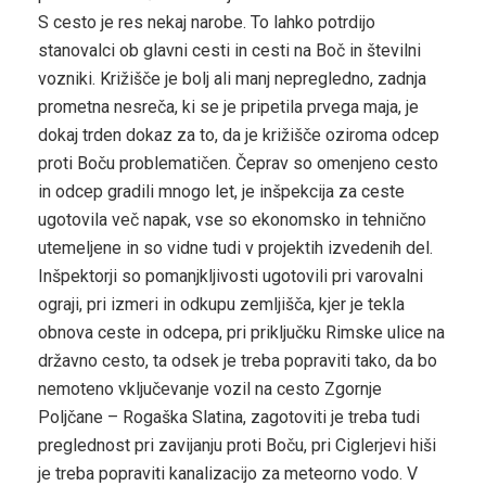
S cesto je res nekaj narobe. To lahko potrdijo
stanovalci ob glavni cesti in cesti na Boč in številni
vozniki. Križišče je bolj ali manj nepregledno, zadnja
prometna nesreča, ki se je pripetila prvega maja, je
dokaj trden dokaz za to, da je križišče oziroma odcep
proti Boču problematičen. Čeprav so omenjeno cesto
in odcep gradili mnogo let, je inšpekcija za ceste
ugotovila več napak, vse so ekonomsko in tehnično
utemeljene in so vidne tudi v projektih izvedenih del.
Inšpektorji so pomanjkljivosti ugotovili pri varovalni
ograji, pri izmeri in odkupu zemljišča, kjer je tekla
obnova ceste in odcepa, pri priključku Rimske ulice na
državno cesto, ta odsek je treba popraviti tako, da bo
nemoteno vključevanje vozil na cesto Zgornje
Poljčane – Rogaška Slatina, zagotoviti je treba tudi
preglednost pri zavijanju proti Boču, pri Ciglerjevi hiši
je treba popraviti kanalizacijo za meteorno vodo. V