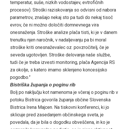
temperatur, suše, nizkih vodostajev, evtrofičnih
procesov). Stroški raziskovanja so odvisni od nabora
parametrov, znašajo nekaj sto pa tudi do nekaj tisoč
evrov, če ni možno določiti domnevnega vira
onesnaženja. Stroške analize plača tisti, ki je v danem
trenutku njen naročnik, v nadaljevanju pa bi moral
stroške kriti onesnaževalec oz. povzročitelj, če je
seveda ugotovljen. Stroške delovanja naše službe,
tudi če je treba izvesti monitoring, plača Agencija RS
za okolje, s katero imamo sklenjeno koncesijsko
pogodbo.”
Bistriška županja o poginu rib
Bolj po naključju kot namenoma je včeraj o poginu rib v
potoku Bistrica govorila županja občine Slovenska
Bistrica Irena Majcen. Na tiskovni konferenci, ki jo
sklicuje pred zasedanjem občinskega sveta, je
povedala, da je bila o dogodku obveščena, in ko je