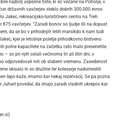
le najbolj uspešne tiste, ki so vezane na Pohorje, v
ačun državnih vavčerjev steklo dobrih 300.000 evrov.
lu Jakec, rekreacijsko-turističnem centru na Treh
ar 875 vavčerjev. “Zaradi bonov so ljudje šli na dopust
amem, da se bo v prihodnjih letih marsikdo k nam tudi
 Jakec, kjer je letošnje poletje prihodkovno bistveno
 jih polne kapacitete na začetku celo malo presenetile.
c – so pri njih ostali večinoma tri ali štiri dni, v
 niso odpovedovali niti ob slabem vremenu. Zasedenost
vreme skisalo in so družine ter kolesarje nadomestili
jesen lepo kaže, imamo kar nekaj rezervacij. Se pa pozna
e Juhart povedal, da imajo zaradi vladnih ukrepov kar
an.si)