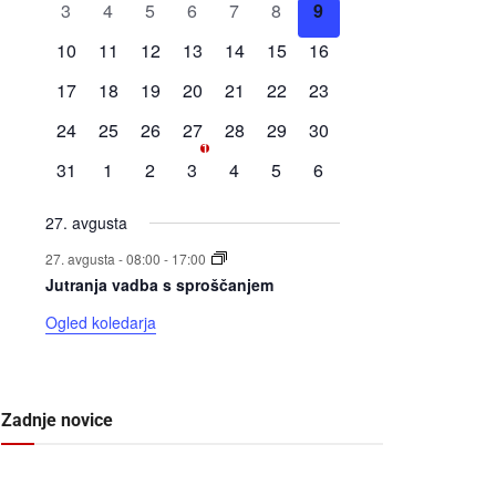
0
0
0
0
0
0
0
3
4
5
6
7
8
9
dogodki
dogodki
dogodki
dogodki
dogodki
dogodki
dogodki
0
0
0
0
0
0
0
10
11
12
13
14
15
16
dogodki
dogodki
dogodki
dogodki
dogodki
dogodki
dogodki
0
0
0
0
0
0
0
17
18
19
20
21
22
23
dogodki
dogodki
dogodki
dogodki
dogodki
dogodki
dogodki
0
0
0
1
0
0
0
24
25
26
27
28
29
30
1
dogodki
dogodki
dogodki
dogodek
dogodki
dogodki
dogodki
0
0
0
0
0
0
0
31
1
2
3
4
5
6
dogodki
dogodki
dogodki
dogodki
dogodki
dogodki
dogodki
27. avgusta
27. avgusta - 08:00
-
17:00
Jutranja vadba s sproščanjem
Ogled koledarja
Zadnje novice