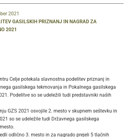
ober 2021
ITEV GASILSKIH PRIZNANJ IN NAGRAD ZA
O 2021
tru Celje potekala slavnostna podelitev priznanj in
nega gasilskega tekmovanja in Pokalnega gasilskega
21. Podelitve so se udeležili tudi predstavniki naših
ju GZS 2021 osvojile 2. mesto v skupnem seštevku in
 2021 so se udeležile tudi Državnega gasilskega
 mesto.
i odlično 3. mesto in za nagrado prejeli 5 tlačnih