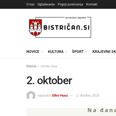
O nas
Oglaševanje
Pogoji poslovanja
Kontakt
NOVICE
KULTURA
ŠPORT
KRAJEVNE S
Domov
Utrinki časa
2. oktober
napisal/a
Silvo Husu
2. oktobra, 2025