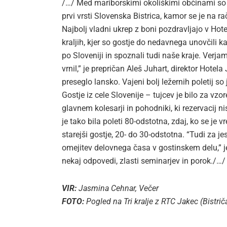
/…/ Med mariborskimi okoliškimi občinami so bi
prvi vrsti Slovenska Bistrica, kamor se je na r
Najbolj vladni ukrep z boni pozdravljajo v Hote
kraljih, kjer so gostje do nedavnega unovčili k
po Sloveniji in spoznali tudi naše kraje. Verj
vrnil,” je prepričan Aleš Juhart, direktor Hotela
preseglo lansko. Vajeni bolj ležernih poletij so
Gostje iz cele Slovenije – tujcev je bilo za vzore
glavnem kolesarji in pohodniki, ki rezervacij
je tako bila poleti 80-odstotna, zdaj, ko se je 
starejši gostje, 20- do 30-odstotna. “Tudi za 
omejitev delovnega časa v gostinskem delu,” j
nekaj odpovedi, zlasti seminarjev in porok./…/
VIR:
Jasmina Cehnar, Večer
FOTO:
Pogled na Tri kralje z RTC Jakec (Bistrič