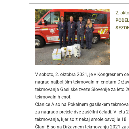
2. okt
PODEL
SEZON
V soboto, 2. oktobra 2021, je v Kongresnem cen
nagrad najboljšim tekmovalnim enotam Držav
tekmovanja Gasilske zveze Slovenije za leto 20
tekmovalnih enot.
Članice A so na Pokalnem gasilskem tekmovan
za nagrado prejele dve zaščitni čeladi. V letu
tekmovanja, kjer so z nekaj smole osvojile 18.
Člani B so na Državnem tekmovanju 2021 zasedl