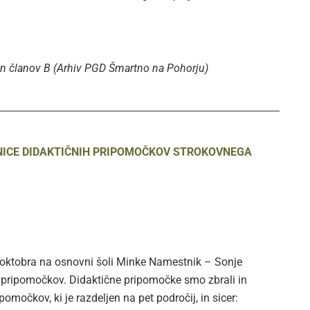
in članov B (Arhiv PGD Šmartno na Pohorju)
NICE DIDAKTIČNIH PRIPOMOČKOV STROKOVNEGA
oktobra na osnovni šoli Minke Namestnik – Sonje
ih pripomočkov. Didaktične pripomočke smo zbrali in
pomočkov, ki je razdeljen na pet področij, in sicer: