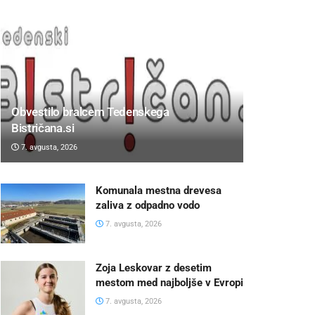
Obvestilo bralcem Tedenskega
Bistričana.si
7. avgusta, 2026
Komunala mestna drevesa
zaliva z odpadno vodo
7. avgusta, 2026
Zoja Leskovar z desetim
mestom med najboljše v Evropi
7. avgusta, 2026