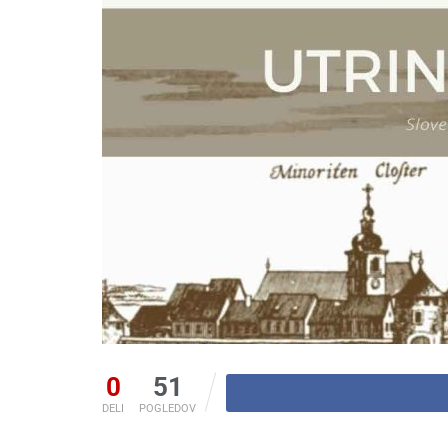
0
51
DELI
POGLEDOV