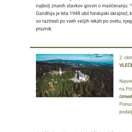
najbolj znanih stavkov govori o maščevanju: “O
Gandhija je leta 1948 ubil hindujski skrajnež,
so raztresli po vseh večjih rekah po svetu, njeg
praznik.
2. ok
VLEČ
Največ
na Po
Izmed
Ponud
podal