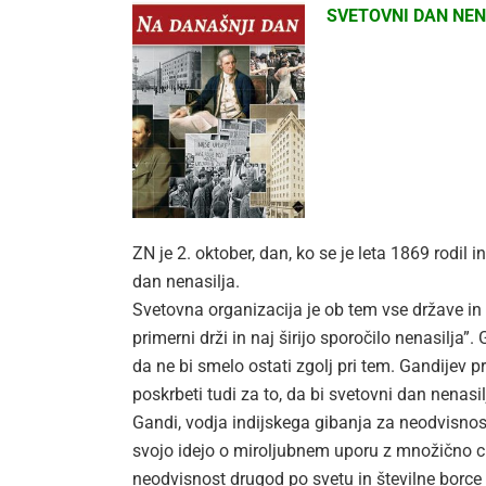
SVETOVNI DAN NEN
ZN je 2. oktober, dan, ko se je leta 1869 rodil 
dan nenasilja.
Svetovna organizacija je ob tem vse države in 
primerni drži in naj širijo sporočilo nenasilja”.
da ne bi smelo ostati zgolj pri tem. Gandijev 
poskrbeti tudi za to, da bi svetovni dan nenasil
Gandi, vodja indijskega gibanja za neodvisnost
svojo idejo o miroljubnem uporu z množično ci
neodvisnost drugod po svetu in številne borce