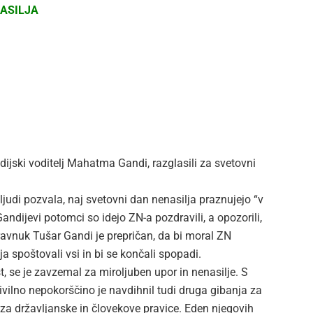
ASILJA
indijski voditelj Mahatma Gandi, razglasili za svetovni
ljudi pozvala, naj svetovni dan nenasilja praznujejo “v
 Gandijevi potomci so idejo ZN-a pozdravili, a opozorili,
pravnuk Tušar Gandi je prepričan, da bi moral ZN
ja spoštovali vsi in bi se končali spopadi.
, se je zavzemal za miroljuben upor in nenasilje. S
vilno nepokorščino je navdihnil tudi druga gibanja za
 za državljanske in človekove pravice. Eden njegovih