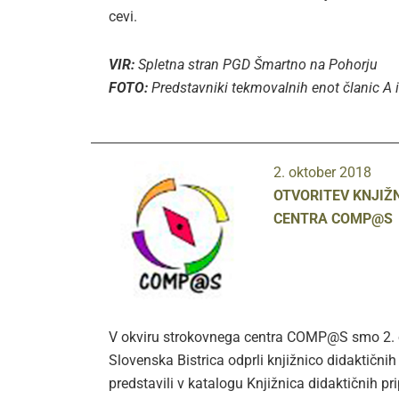
cevi.
VIR:
Spletna stran PGD Šmartno na Pohorju
FOTO:
Predstavniki tekmovalnih enot članic A 
2. oktober 2018
OTVORITEV KNJIŽ
CENTRA COMP@S
V okviru strokovnega centra COMP@S smo 2. 
Slovenska Bistrica odprli knjižnico didaktičn
predstavili v katalogu Knjižnica didaktičnih pri