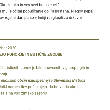
ko za oko in ves svet bo oslepel.”
 ki mu je očital popuščanje do Paskistana. Njegov pepel
ov rojstni dan pa so v Indiji razglasili za državni
tober 2020
EJO POHORJE IN BUTIČNE ZGODBE
 turističnih bonov je bilo unovčenih v glampingih in
horju
 okoliških občin najuspešnejša Slovenska
Bistrica
niki namestitev pričakujejo, da bo vlada ukrep
jšala na vso zimsko
sezono