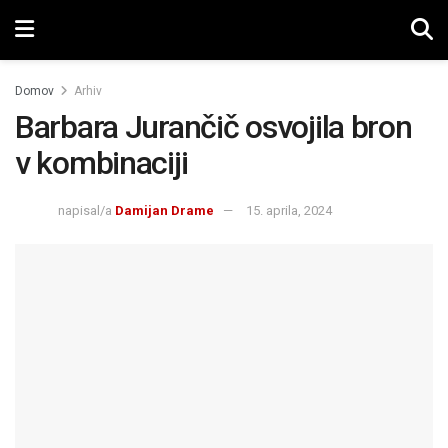
Domov
Arhiv
Barbara Jurančič osvojila bron
v kombinaciji
napisal/a
Damijan Drame
15. aprila, 2024