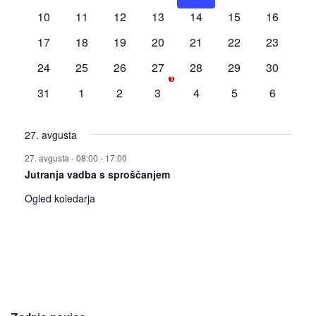
dogodki
dogodki
dogodki
dogodki
dogodki
dogodki
dogodki
0
0
0
0
0
0
0
10
11
12
13
14
15
16
dogodki
dogodki
dogodki
dogodki
dogodki
dogodki
dogodki
0
0
0
0
0
0
0
17
18
19
20
21
22
23
dogodki
dogodki
dogodki
dogodki
dogodki
dogodki
dogodki
0
0
0
1
0
0
0
24
25
26
27
28
29
30
1
dogodki
dogodki
dogodki
dogodek
dogodki
dogodki
dogodki
0
0
0
0
0
0
0
31
1
2
3
4
5
6
dogodki
dogodki
dogodki
dogodki
dogodki
dogodki
dogodki
27. avgusta
27. avgusta - 08:00
-
17:00
Jutranja vadba s sproščanjem
Ogled koledarja