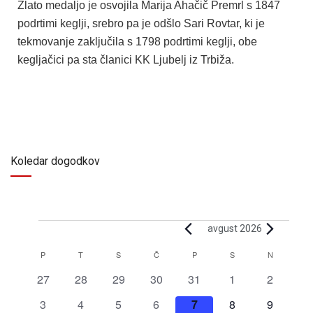
Zlato medaljo je osvojila Marija Ahačič Premrl s 1847
podrtimi keglji, srebro pa je odšlo Sari Rovtar, ki je
tekmovanje zaključila s 1798 podrtimi keglji, obe
kegljačici pa sta članici KK Ljubelj iz Trbiža.
Koledar dogodkov
avgust 2026
Koledar
P
T
S
Č
P
S
N
za
0
0
0
0
0
0
0
27
28
29
30
31
1
2
Dogodki
dogodki
dogodki
dogodki
dogodki
dogodki
dogodki
dogodki
0
0
0
0
0
0
0
3
4
5
6
7
8
9