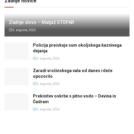
Zadnje novice
Zadnje slovo – Matjaž STOPAR
5. avgusta, 2026
Policija preiskuje sum okoljskega kaznivega
dejanja
5. avgusta, 2026
Zaradi vročinskega vala od danes rdeče
opozorilo
4. avgusta, 2026
Prekinitev oskrbe s pitno vodo – Devina in
Čadram
4. avgusta, 2026