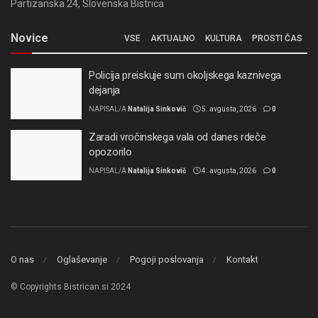
Partizanska 24, Slovenska Bistrica
Novice
VSE
AKTUALNO
KULTURA
PROSTI ČAS
Policija preiskuje sum okoljskega kaznivega
dejanja
NAPISAL/A
Natalija Sinkovič
5. avgusta, 2026
0
Zaradi vročinskega vala od danes rdeče
opozorilo
NAPISAL/A
Natalija Sinkovič
4. avgusta, 2026
0
O nas
Oglaševanje
Pogoji poslovanja
Kontakt
© Copyrights Bistrican.si 2024