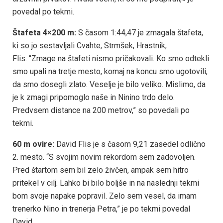
povedal po tekmi.
Štafeta 4×200
m:
S časom 1:44,47 je zmagala štafeta,
ki so jo sestavljali Cvahte, Strmšek, Hrastnik,
Flis. “Zmage na štafeti nismo pričakovali. Ko smo odtekli
smo upali na tretje mesto, komaj na koncu smo ugotovili,
da smo dosegli zlato. Veselje je bilo veliko. Mislimo, da
je k zmagi pripomoglo naše in Ninino trdo delo.
Predvsem distance na 200 metrov,” so povedali po
tekmi.
60
m ovire:
David Flis je s časom 9,21 zasedel odlično
2. mesto. “S svojim novim rekordom sem zadovoljen.
Pred štartom sem bil zelo živčen, ampak sem hitro
pritekel v cilj. Lahko bi bilo boljše in na naslednji tekmi
bom svoje napake popravil. Zelo sem vesel, da imam
trenerko Nino in trenerja Petra,” je po tekmi povedal
David.