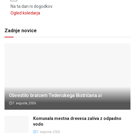
Na ta dan ni dogodkov.
Ogled koledarja
Zadnje novice
Obvestilo bralcem Tedenskega Bistričana.si
7. avgusta, 2026
Komunala mestna drevesa zaliva z odpadno
vodo
7. avgusta, 2026