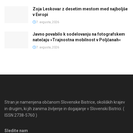
Zoja Leskovar z desetim mestom med najboljše
v Evropi
7. avgusta, 2026
Javno povabilo k sodelovanju na fotografskem
natečaju »Trajnostna mobilnost v Poljčanah«
7. avgusta, 2026
Stran je namenjena občanom Slovenske Bistrice, okoliških krajev
in drugim, ki jih zanima življenje in dogajanje v Slovenski Bistrici. (
ISSN 2738-5760 )
Sledite nam