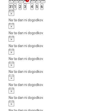
1
dogodki
dogodki
dogodki
dogodki
dogodki
dogodki
dogodek
0
0
0
0
0
0
0
31
1
2
3
4
5
6
dogodki
dogodki
dogodki
dogodki
dogodki
dogodki
dogodki
Notice
Na ta dan ni dogodkov.
Notice
Na ta dan ni dogodkov.
Notice
Na ta dan ni dogodkov.
Notice
Na ta dan ni dogodkov.
Notice
Na ta dan ni dogodkov.
Notice
Na ta dan ni dogodkov.
Notice
Na ta dan ni dogodkov.
Notice
Na ta dan ni dogodkov.