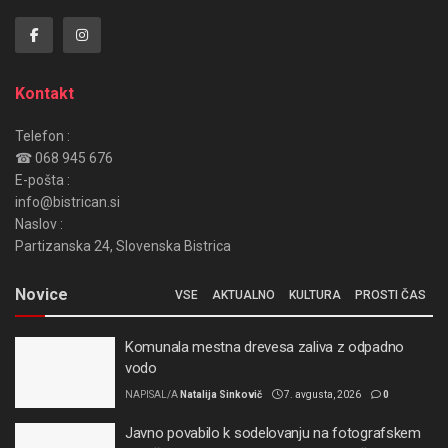
Kontakt
Telefon :
☎ 068 945 676
E-pošta :
info@bistrican.si
Naslov :
Partizanska 24, Slovenska Bistrica
Novice
VSE
AKTUALNO
KULTURA
PROSTI ČAS
Komunala mestna drevesa zaliva z odpadno
vodo
NAPISAL/A
Natalija Sinkovič
7. avgusta, 2026
0
Javno povabilo k sodelovanju na fotografskem