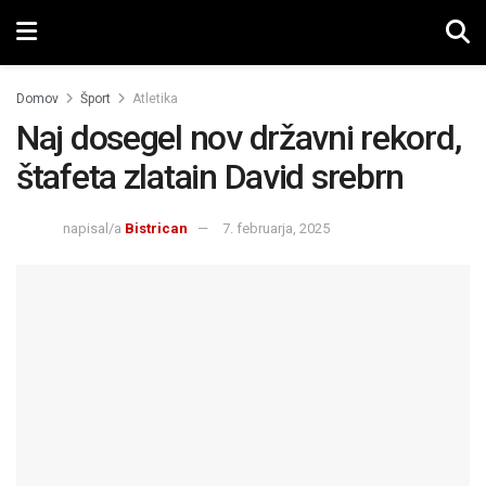
Domov
Šport
Atletika
Naj dosegel nov državni rekord,
štafeta zlatain David srebrn
napisal/a
Bistrican
7. februarja, 2025