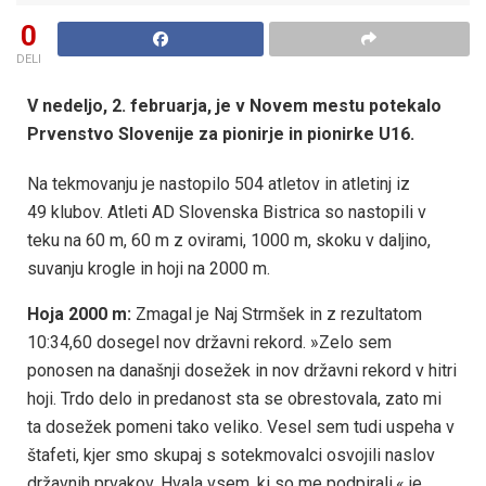
0
DELI
V nedeljo,
2.
februarja,
je v Novem mestu potekalo
Prvenstvo Slovenije za pionirje in pionirke U16.
Na tekmovanju je nastopilo 504 atletov in atletinj iz
49 klubov. Atleti AD Slovenska Bistrica so nastopili v
teku na 60 m, 60 m z ovirami, 1000 m, skoku v daljino,
suvanju krogle in hoji na 2000 m.
Hoja 2000
m:
Zmagal je Naj Strmšek in z rezultatom
10:34,60 dosegel nov državni rekord. »Zelo sem
ponosen na današnji dosežek in nov državni rekord v hitri
hoji. Trdo delo in predanost sta se obrestovala, zato mi
ta dosežek pomeni tako veliko. Vesel sem tudi uspeha v
štafeti, kjer smo skupaj s sotekmovalci osvojili naslov
državnih prvakov. Hvala vsem, ki so me podpirali,« je