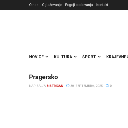
O nas
Oglaševanje
Pogoji poslovanja
Kontakt
NOVICE
KULTURA
ŠPORT
KRAJEVNE
Pragersko
NAPISAL/A
BISTRICAN
30. SEPTEMBRA, 2025
0