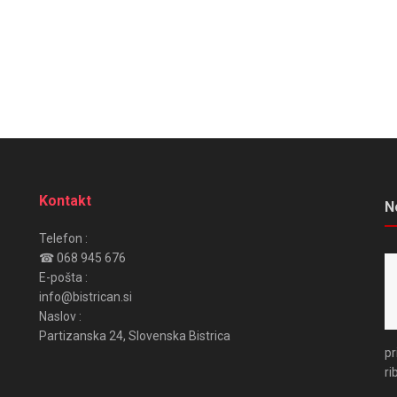
Kontakt
N
Telefon :
☎ 068 945 676
E-pošta :
info@bistrican.si
Naslov :
Partizanska 24, Slovenska Bistrica
pr
ri