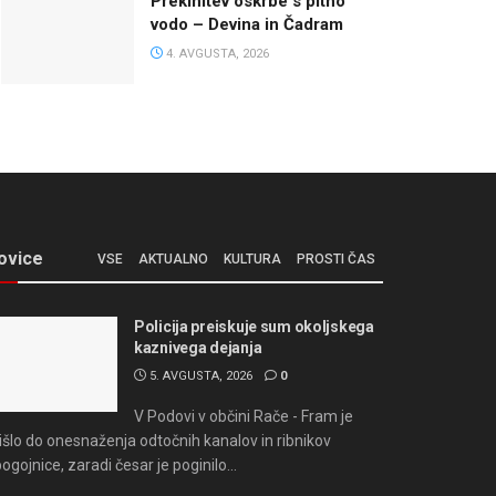
Prekinitev oskrbe s pitno
vodo – Devina in Čadram
4. AVGUSTA, 2026
ovice
VSE
AKTUALNO
KULTURA
PROSTI ČAS
Policija preiskuje sum okoljskega
kaznivega dejanja
5. AVGUSTA, 2026
0
V Podovi v občini Rače - Fram je
išlo do onesnaženja odtočnih kanalov in ribnikov
bogojnice, zaradi česar je poginilo...