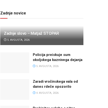
Zadnje novice
Zadnje slovo – Matjaž STOPAR
5. AVGUSTA, 2026
Policija preiskuje sum
okoljskega kaznivega dejanja
5. AVGUSTA, 2026
Zaradi vročinskega vala od
danes rdeče opozorilo
4. AVGUSTA, 2026