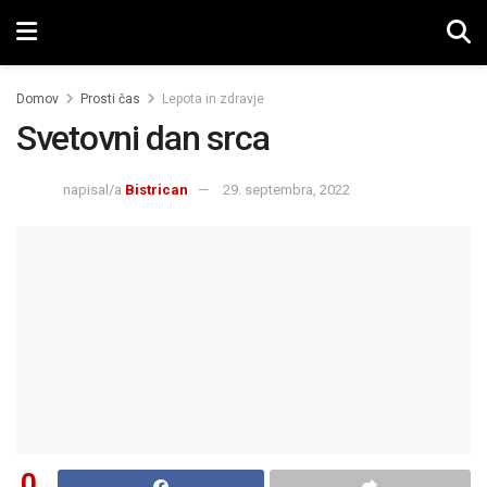
Domov
Prosti čas
Lepota in zdravje
Svetovni dan srca
napisal/a
Bistrican
29. septembra, 2022
0