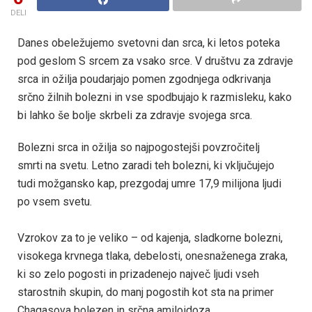
DELI
Danes obeležujemo svetovni dan srca, ki letos poteka
pod geslom S srcem za vsako srce. V društvu za zdravje
srca in ožilja poudarjajo pomen zgodnjega odkrivanja
srčno žilnih bolezni in vse spodbujajo k razmisleku, kako
bi lahko še bolje skrbeli za zdravje svojega srca.
Bolezni srca in ožilja so najpogostejši povzročitelj
smrti na svetu. Letno zaradi teh bolezni, ki vključujejo
tudi možgansko kap, prezgodaj umre 17,9 milijona ljudi
po vsem svetu.
Vzrokov za to je veliko – od kajenja, sladkorne bolezni,
visokega krvnega tlaka, debelosti, onesnaženega zraka,
ki so zelo pogosti in prizadenejo največ ljudi vseh
starostnih skupin, do manj pogostih kot sta na primer
Chagasova bolezen in srčna amiloidoza.