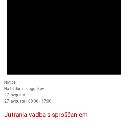
Notice
Na ta dan ni dogodkov.
27. avgusta
27. avgusta - 08:00
-
17:00
Jutranja vadba s sproščanjem