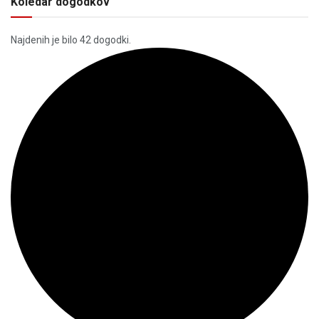
Koledar dogodkov
Najdenih je bilo 42 dogodki.