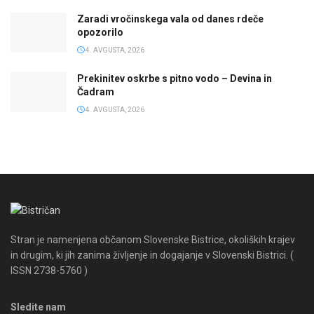
Zaradi vročinskega vala od danes rdeče
opozorilo
4. AVGUSTA, 2026
Prekinitev oskrbe s pitno vodo – Devina in
Čadram
4. AVGUSTA, 2026
Stran je namenjena občanom Slovenske Bistrice, okoliških krajev
in drugim, ki jih zanima življenje in dogajanje v Slovenski Bistrici. (
ISSN 2738-5760 )
Sledite nam