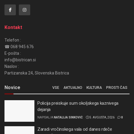
Kontakt
Telefon :
☎ 068 945 676
E-pošta :
info@bistrican.si
Naslov :
Partizanska 24, Slovenska Bistrica
Novice
VSE
AKTUALNO
KULTURA
PROSTI ČAS
Policija preiskuje sum okoljskega kaznivega
dejanja
NAPISAL/A
NATALIJA SINKOVIČ
5. AVGUSTA, 2026
0
Zaradi vročinskega vala od danes rdeče