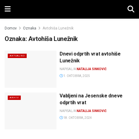
Domov
Oznaka
Avtohiša Lunežnik
Oznaka:
Avtohiša Lunežnik
Dnevi odprtih vrat avtohiše
AKTUALNO
Lunežnik
NAPISAL/A
NATALIJA SINKOVIČ
1. OKTOBRA, 2025
Vabljeni na Jesenske dneve
ARHIV
odprtih vrat
NAPISAL/A
NATALIJA SINKOVIČ
18. OKTOBRA, 2024