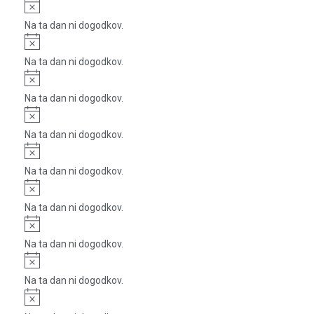
Notice
Na ta dan ni dogodkov.
Notice
Na ta dan ni dogodkov.
Notice
Na ta dan ni dogodkov.
Notice
Na ta dan ni dogodkov.
Notice
Na ta dan ni dogodkov.
Notice
Na ta dan ni dogodkov.
Notice
Na ta dan ni dogodkov.
Notice
Na ta dan ni dogodkov.
Notice