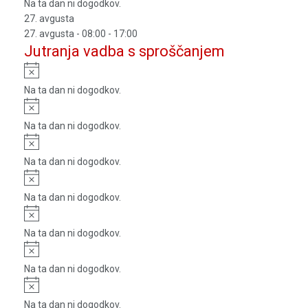
Na ta dan ni dogodkov.
27. avgusta
27. avgusta - 08:00
-
17:00
Jutranja vadba s sproščanjem
Notice
Na ta dan ni dogodkov.
Notice
Na ta dan ni dogodkov.
Notice
Na ta dan ni dogodkov.
Notice
Na ta dan ni dogodkov.
Notice
Na ta dan ni dogodkov.
Notice
Na ta dan ni dogodkov.
Notice
Na ta dan ni dogodkov.