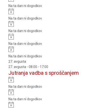
Na ta dan ni dogodkov.
Notice
Na ta dan ni dogodkov.
Notice
Na ta dan ni dogodkov.
Notice
Na ta dan ni dogodkov.
Notice
Na ta dan ni dogodkov.
27. avgusta
27. avgusta - 08:00
-
17:00
Jutranja vadba s sproščanjem
Notice
Na ta dan ni dogodkov.
Notice
Na ta dan ni dogodkov.
Notice