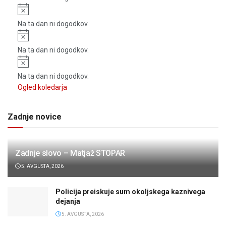
Notice
Na ta dan ni dogodkov.
Notice
Na ta dan ni dogodkov.
Notice
Na ta dan ni dogodkov.
Ogled koledarja
Zadnje novice
Zadnje slovo – Matjaž STOPAR
5. AVGUSTA, 2026
Policija preiskuje sum okoljskega kaznivega
dejanja
5. AVGUSTA, 2026